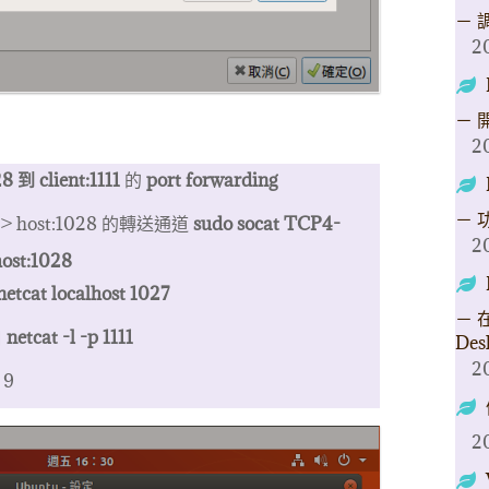
－ 
2
－ 
2
8 到 client:1111
的
port forwarding
－ 
> host:1028 的轉送通道
sudo socat TCP4-
2
ost:1028
netcat localhost 1027
－ 在
口
netcat -l -p 1111
Des
2
 9
2