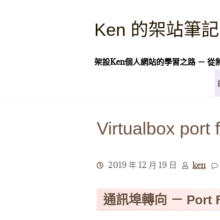
Skip
to
Ken 的架站筆記
content
架設Ken個人網站的學習之路 － 從
Virtualbox port
2019 年 12 月 19 日
ken
通訊埠轉向 － Port F