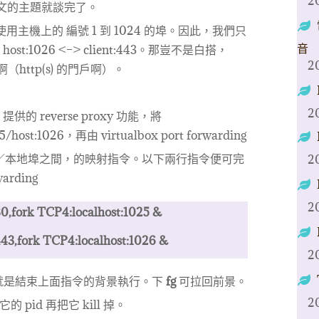
2
，本文的主題就談完了。
法使用主機上的 編號 1 到 1024 的埠。因此，我們只
音
 及 host:1026 <–> client:443。那豈不是白搭，
2
啊（http(s) 的門戶啊）。
2
 提供的 reverse proxy 功能，將
5/host:1026，再由 virtualbox port forwarding
的埠／本地埠之間，的映射指令。以下兩行指令便可完
2
arding
2
,fork TCP4:localhost:1025 &
3,fork TCP4:localhost:1026 &
2
就是結束上面指令的背景執行。下
fg
可拉回前景。
2
看它的 pid 再把它 kill 掉。