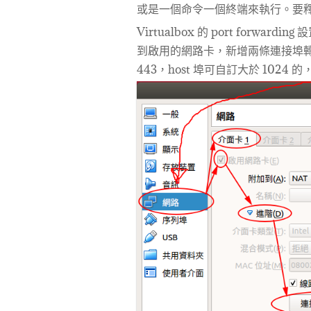
或是一個命令一個終端來執行。要釋放埠
Virtualbox 的 port forw
到啟用的網路卡，新增兩條連接埠轉送 r
443，host 埠可自訂大於 102