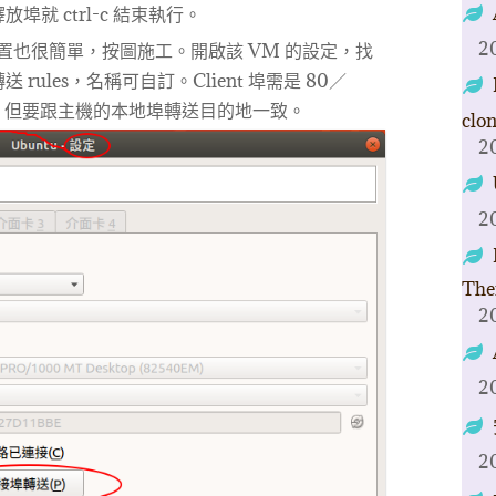
就 ctrl-c 結束執行。
2
arding 設置也很簡單，按圖施工。開啟該 VM 的設定，找
ules，名稱可自訂。Client 埠需是 80／
4 的，但要跟主機的本地埠轉送目的地一致。
clo
2
2
The
2
2
2