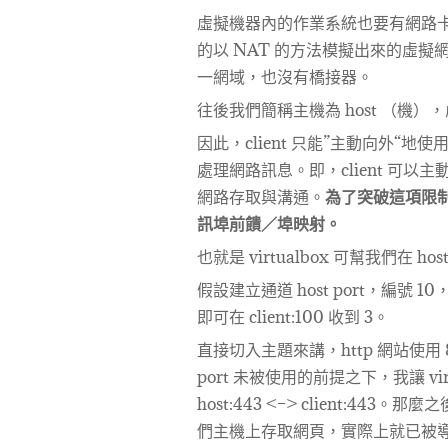
虛擬機器內的作業系統也要有網路卡才能
的以 NAT 的方法模擬出來的虛擬
一網域，也沒有橋接器。
往後我們簡稱主機為 host （機），虛
因此，client 只能”主動向外“
處理網路訊息。即，client 可
網路存取與溝通。
為了突破這項限制，vi
訊埠前饋／埠映射。
也就是 virtualbox 可幫我們在 host
假設建立通道 host port，編號 10，及 
即可在 client:100 收到 3。
直接切入主題來講，http 網站使用 
port 未被使用的前提之下，我讓 virtual
host:443 <–> client:443。那麼
們主機上存取網頁，實際上就已被導到 cl