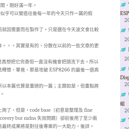
時間，剛好滿一年。
那似乎可以營造往後每一年的今天只作一篇的假
ESP
2
前就因需要而在製作了。只是選在今天波文會比較
2
作。。。其實是有的，分散在以前的一些文章的更
2
者是真想把它完善但一直沒有機會把頭洗下去。所以
懷，畢竟，那是攻破 ESP8266 的最後一道高
Dis
2
所以本篇也算是重磅的一篇；主題如是，但重點將
e。
組
，但是，code base（初意是整理及 fine
2
fi recovery but mdns 失效問題）卻前後用了至少兩
信最終成果將是對往後專案的一大助力，後詳。