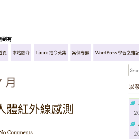
無到有
首頁
本站簡介
Linux 指令蒐集
案例專題
WordPress 學習之雜
7 月
以
人體紅外線感測
2
No Comments
2