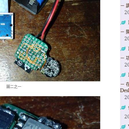
－ 
2
－ 
2
－ 
2
－ 在
圖二之一
Des
2
2