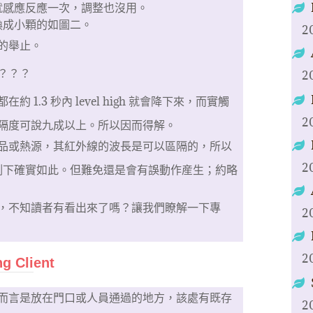
就感應反應一次，調整也沒用。
換成小顆的如圖二。
2
的舉止。
？？？
2
1.3 秒內 level high 就會降下來，而實觸
2
此區隔度可說九成以上。所以因而得解。
品或熱源，其紅外線的波長是可以區隔的，所以
2
測下確實如此。但難免還是會有誤動作産生；約略
，不知讀者有看出來了嗎？讓我們瞭解一下專
2
2
g Client
而言是放在門口或人員通過的地方，該處有既存
2