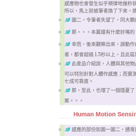
感應物也會發生似乎規律地幾秒
所以，馬上就被筆者換了下來，
圖二，令筆者失望了，同大顆
那。。。本篇還有什麼好嘴的
幸而，後來觀察出來，誤動作都在約 
者，都會超過 1.5秒以上，且
此産品介紹說，人體與其他物
可以特別針對人體作感應；而實
七成可靠度。
那，至此，也埋了一個隱憂了
案。。。
Human Motion Sensin
感應的部份如圖一圖二，通常