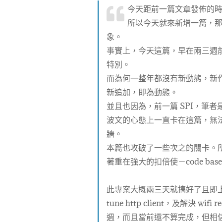
今天距前一篇文章發佈的
所以今天就來新增一篇，
象。
事實上，今天這篇，早在兩三週
特別。
而為何一整年都沒有新動態，新
新追加，即為動態。
並且也因為，前一篇 SPI，筆
波文的心態上一直卡在這篇，無法釋
牆。
本篇也攻破了一些次之的關卡。
著重在強大的扣倍使－code bas
此專案大概兩三天就搞好了且即上崗了
tune http client，及解決 wi
週，而且當前還不算完成，但相