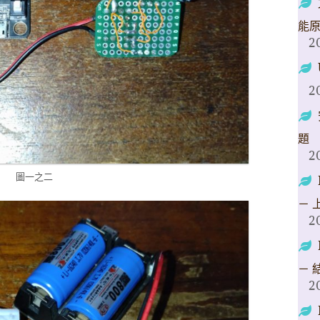
能
2
2
題
2
圖一之二
－ 
2
－ 
2