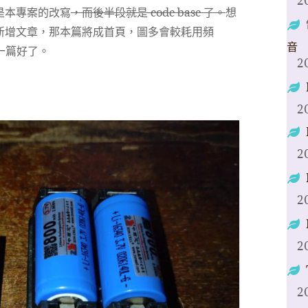
2
是本專案的改寫
，而後半段就是 code base 了。
想
新增文章，那本篇將成首頁，圖多會較耗用頻
音
下一篇好了。
2
2
2
2
2
2