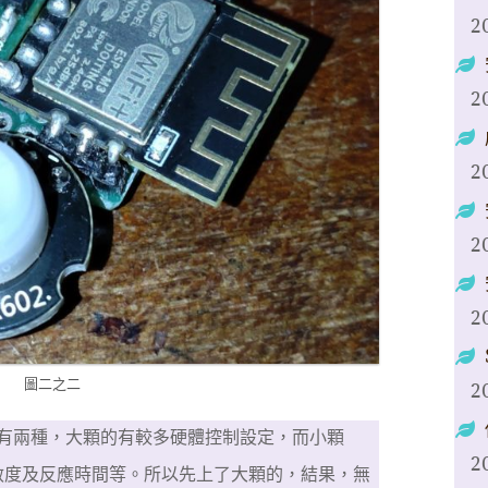
2
2
2
2
2
圖二之二
2
有兩種，大顆的有較多硬體控制設定，而小顆
2
敏度及反應時間等。所以先上了大顆的，結果，無