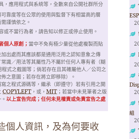
具，應用程式與系統等，全數來自公開社群所分
與可靠度等在公眾的使用與監督下有相當高的層
ESP
尚需謹慎依之。
2
容或不當行為者，請告知以修正或停止使用。
者個人原創；
當中不免有極少量從他處複製而貼
2
註加出處而其應該都是通用泛用之認知意象之傳
／常識／用法等其屬性乃不屬於任何人專有者（糊
2
面/應用程式之截圖等；倘若存在且其確屬他人／公司之
散佈之意圖；若存在將立即移除）。
撰寫之程式源碼等，繼承（即遵守）若有引用之開
Dis
之
COPYLEFT
，或，
MIT
；若當中未見筆者之版
2
一。
以上宣告完成；任何未見權責或免責宣告之處
組
2
些個人資訊，及為何要收