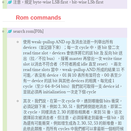
注意，規定 byte-wise LSB first，bit-wise LSb first
Rom commands
search rom[F0h]
使用 weak-pullup AND op 及消去法逐一列舉出所有
devices（並記錄下來）；每一次 cycle 中，逐 bit 發二次
read time slot，devices 會依序將它的該 bit 及 反向 bit 送
出（拉／不拉 bus），接著 master 再發出一次 write time
slot 以消去不符合者（不符者將成 idle 直至 reset）。兩次
read time slots 當中，weak-pullup AND 所成的結果 11 不
可能／表沒有 device，01 與 10 表所有皆符合，00 表至少
有一 device 的該 bit 與其他 devices 的相異。每完成 1
cycle（至少 64-8=54 bits）我們就可取得一支 device id，
並就必須再 initialization 一次走下個 cycle
其次，我們說，在第一次 cycle 中，遇到哪幾個 bits 衝突，
必須記錄下來，例如 2, 30, 51，我們將倒退地消去，即第二
次 cycle，同樣消去 2, 30 的那些相異者，來到 51 後，這次
選擇前次被消去者，但注意，必須接著走到最後一個 bit，因
為還有可能衝突，例如增生成為 2, 30, 52, 53 的新堆疊，如
此依此類推。而所有 cycles 中我們都可以拿最新一個相符候