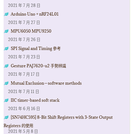
2021 年 7 月 28 日
Arduino Uno + nRF24L01
2021 年 7 月 27 日
MPU6050 MPU9250
2021 年 7 月 26 日
SPI Signal and Timing 參考
2021 年 7 月 23 日
Gesture PAJ7620-u2 手勢辨識
2021 年 7 月 17 日
Mutual Exclusion－software methods
2021 年 7 月 11 日
IIC timer-based soft stack
2021 年 6 月 16 日
[SN74HC595] 8-Bit Shift Registers with 3-State Output
Registers 的使用
2021 年 5 月 8 日