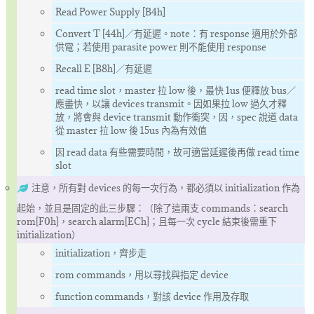
Read Power Supply [B4h]
Convert T [44h]／有延遲。note：有 response 適用於外部
供電；若使用 parasite power 則不能使用 response
Recall E [B8h]／有延遲
read time slot，master 拉 low 後，最快 1us 便釋放 bus／
應盡快，以讓 devices transmit。因如果拉 low 過久才釋
放，將會與 device transmit 動作衝突，因，spec 說道 data
從 master 拉 low 後 15us 內為有效值
因 read data 有些需要時間，故可適當延遲後再做 read time
slot
注意，所有對 devices 的每一次行為，都必須以 initialization 作為
起始，並且是固定的此三步驟：（除了這兩支 commands：search
rom[F0h]，search alarm[ECh]；且每一次 cycle 結束後需重下
initialization）
initialization，齊步走
rom commands，用以尋找與指定 device
function commands，對該 device 作用及存取