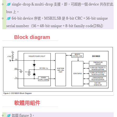
single-drop & multi-drop 支援，即，可超過一個 device 共存於此
bus 上。
64-bit device 序號，MSB2LSB 是 8-bit CRC + 56-bit unique
serial number（56 = 48-bit unique + 8-bit family code[28h]）
Block diagram
軟體用組件
如圖 figure 3，