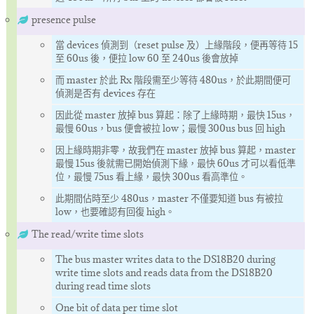
presence pulse
當 devices 偵測到（reset pulse 及）上緣階段，便再等待 15
至 60us 後，便拉 low 60 至 240us 後會放掉
而 master 於此 Rx 階段需至少等待 480us，於此期間便可
偵測是否有 devices 存在
因此從 master 放掉 bus 算起：除了上緣時期，最快 15us，
最慢 60us，bus 便會被拉 low；最慢 300us bus 回 high
因上緣時期非零，故我們在 master 放掉 bus 算起，master
最慢 15us 後就需已開始偵測下緣，最快 60us 才可以看低準
位，最慢 75us 看上緣，最快 300us 看高準位。
此期間佔時至少 480us，master 不僅要知道 bus 有被拉
low，也要確認有回復 high。
The read/write time slots
The bus master writes data to the DS18B20 during
write time slots and reads data from the DS18B20
during read time slots
One bit of data per time slot