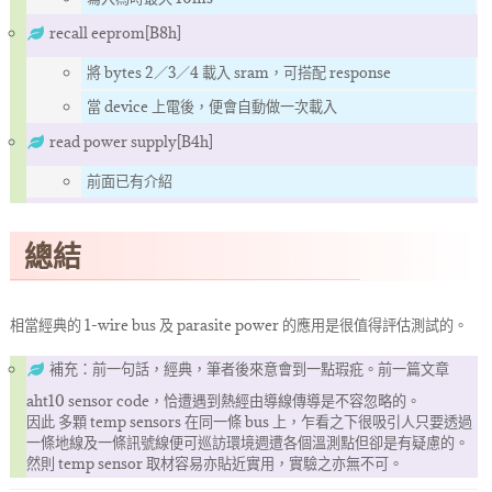
recall eeprom[B8h]
將 bytes 2／3／4 載入 sram，可搭配 response
當 device 上電後，便會自動做一次載入
read power supply[B4h]
前面已有介紹
總結
相當經典的 1-wire bus 及 parasite power 的應用是很值得評估測試的。
補充：前一句話，經典，筆者後來意會到一點瑕疪。前一篇文章
aht10 sensor code，恰遭遇到熱經由導線傳導是不容忽略的。
因此 多顆 temp sensors 在同一條 bus 上，乍看之下很吸引人只要透過
一條地線及一條訊號線便可巡訪環境週遭各個溫測點但卻是有疑慮的。
然則 temp sensor 取材容易亦貼近實用，實驗之亦無不可。