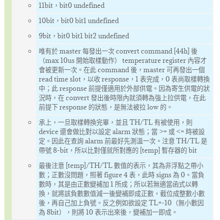
11bit，bit0 undefined
10bit，bit0 bit1 undefined
9bit，bit0 bit1 bit2 undefined
唯有於 master 每發出一次 convert command [44h] 後
（max 10us 開始取樣動作） temperature register 內容才
會被更新一次。在此 command 後，master 可再發出一個
read time slot，以收 response，1 表完成，0 表尚取樣轉換
中；此 response 前提僅適用於外部供電。因為寄生供電的狀
況時，在 convert 發出後時限內就須轉為強上拉供電，在此
前提下 response 的狀態，是無法被拉 low 的。
承上，一旦取樣轉換完畢，並且 TH/TL 有被使用，則
device 還會做比對以設定 alarm 狀態；當 >= 或 <= 時被設
定。因此在查詢 alarm 前最好先測溫一次。注意 TH/TL 是
帶號 8-bit，所以比對僅就所對應的 [temp] 暫存器的 bit
最後注意 [temp]/TH/TL 數值的表示，其為非浮點之帶小
數；正數沒問題，照著 figure 4 表，此時 signs 為 0。當負
數時，其是由正數變補加 1 所成；所以若無適當函式以轉
換，就將該負數數值減一後變補即成正數，截位成整數小數
後，再自己加上負號。反之例如欲設定 TL=-10（無小數因
為 8bit），則將 10 表示出來後，變補加一即成。