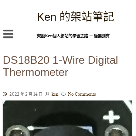
Skip
to
content
Ken 的架站筆記
架設Ken個人網站的學習之路 － 從無到有
首頁
DS18B20 1-Wire Digital
本站簡介
Thermometer
Linux 指令蒐集
案例專題
WordPress 學習之雜記
2022 年 2 月 14 日
ken
No Comments
PHP 語言
頁面練習
隱私權政策