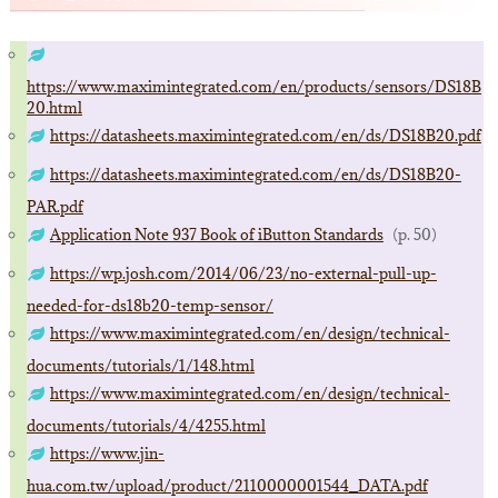
https://www.maximintegrated.com/en/products/sensors/DS18B
20.html
https://datasheets.maximintegrated.com/en/ds/DS18B20.pdf
https://datasheets.maximintegrated.com/en/ds/DS18B20-
PAR.pdf
Application Note 937 Book of iButton Standards
（p. 50）
https://wp.josh.com/2014/06/23/no-external-pull-up-
needed-for-ds18b20-temp-sensor/
https://www.maximintegrated.com/en/design/technical-
documents/tutorials/1/148.html
https://www.maximintegrated.com/en/design/technical-
documents/tutorials/4/4255.html
https://www.jin-
hua.com.tw/upload/product/2110000001544_DATA.pdf