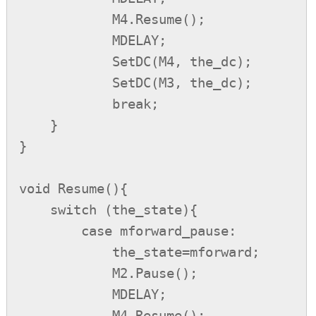
            M4.Resume();

            MDELAY;

            SetDC(M4, the_dc);

            SetDC(M3, the_dc);

            break;

    }

}

void Resume(){

    switch (the_state){

        case mforward_pause:

            the_state=mforward;

            M2.Pause();

            MDELAY;

            M4.Resume();
