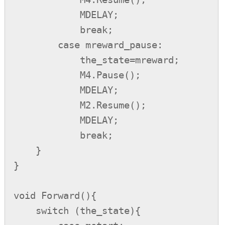
            MDELAY;

            break;

        case mreward_pause:

            the_state=mreward;

            M4.Pause();

            MDELAY;

            M2.Resume();

            MDELAY;

            break;

    }

}

void Forward(){

    switch (the_state){
