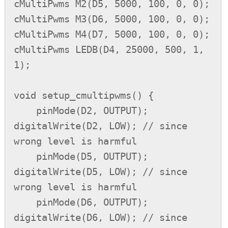
cMultiPwms M2(D5, 5000, 100, 0, 0);

cMultiPwms M3(D6, 5000, 100, 0, 0);

cMultiPwms M4(D7, 5000, 100, 0, 0);

cMultiPwms LEDB(D4, 25000, 500, 1, 
1);

void setup_cmultipwms() {

    pinMode(D2, OUTPUT); 
digitalWrite(D2, LOW); // since 
wrong level is harmful

    pinMode(D5, OUTPUT); 
digitalWrite(D5, LOW); // since 
wrong level is harmful

    pinMode(D6, OUTPUT); 
digitalWrite(D6, LOW); // since 