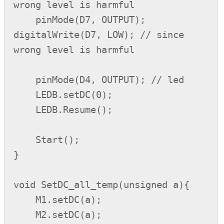
wrong level is harmful

    pinMode(D7, OUTPUT); 
digitalWrite(D7, LOW); // since 
wrong level is harmful

    pinMode(D4, OUTPUT); // led

    LEDB.setDC(0);

    LEDB.Resume();

    Start();

}

void SetDC_all_temp(unsigned a){

    M1.setDC(a);

    M2.setDC(a);
