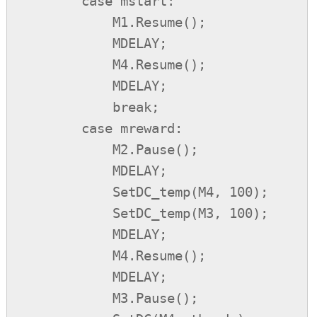
        case mstart:

            M1.Resume();

            MDELAY;

            M4.Resume();

            MDELAY;

            break;

        case mreward:

            M2.Pause();

            MDELAY;

            SetDC_temp(M4, 100);

            SetDC_temp(M3, 100);

            MDELAY;

            M4.Resume();

            MDELAY;

            M3.Pause();
