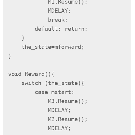
            M1.Resume();

            MDELAY;

            break;

        default: return;

    }

    the_state=mforward;

}

void Reward(){

    switch (the_state){

        case mstart:

            M3.Resume();

            MDELAY;

            M2.Resume();

            MDELAY;
