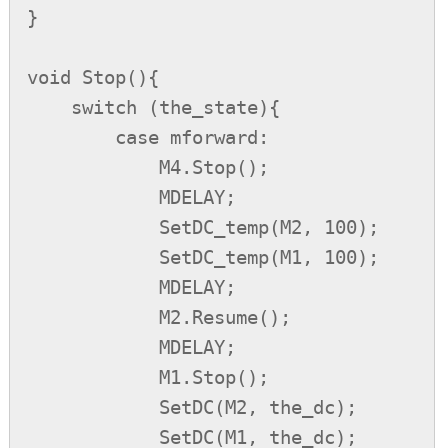
}

void Stop(){

    switch (the_state){

        case mforward:

            M4.Stop();

            MDELAY;

            SetDC_temp(M2, 100);

            SetDC_temp(M1, 100);

            MDELAY;

            M2.Resume();

            MDELAY;

            M1.Stop();

            SetDC(M2, the_dc);

            SetDC(M1, the_dc);
