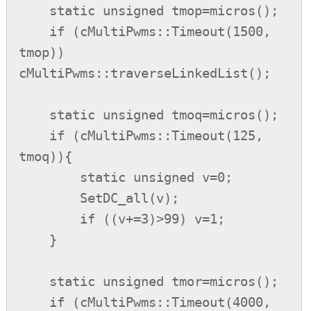
    static unsigned tmop=micros();

    if (cMultiPwms::Timeout(1500, 
tmop)) 
cMultiPwms::traverseLinkedList();

    static unsigned tmoq=micros();

    if (cMultiPwms::Timeout(125, 
tmoq)){

        static unsigned v=0;

        SetDC_all(v);

        if ((v+=3)>99) v=1;

    }

    static unsigned tmor=micros();

    if (cMultiPwms::Timeout(4000, 