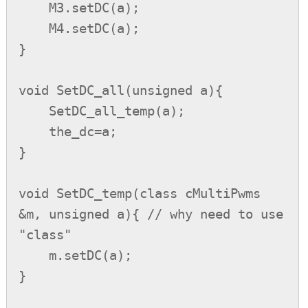
    M3.setDC(a);

    M4.setDC(a);

}

void SetDC_all(unsigned a){

    SetDC_all_temp(a);

    the_dc=a;

}

void SetDC_temp(class cMultiPwms 
&m, unsigned a){ // why need to use 
"class"

    m.setDC(a);

}
