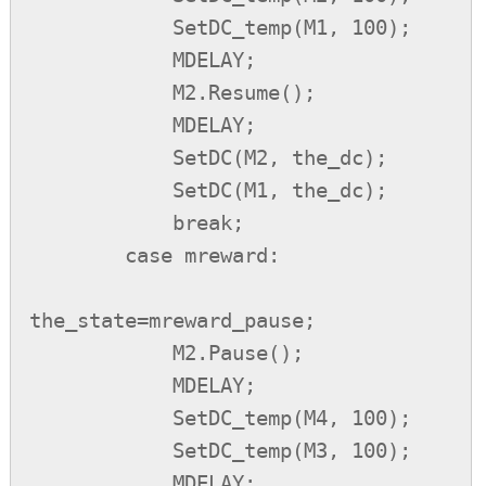
            SetDC_temp(M1, 100);

            MDELAY;

            M2.Resume();

            MDELAY;

            SetDC(M2, the_dc);

            SetDC(M1, the_dc);

            break;

        case mreward:

the_state=mreward_pause;

            M2.Pause();

            MDELAY;

            SetDC_temp(M4, 100);

            SetDC_temp(M3, 100);

            MDELAY;
