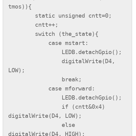
tmos)){

        static unsigned cntt=0;

        cntt++;

        switch (the_state){

            case mstart:

                LEDB.detachGpio();

                digitalWrite(D4, 
LOW);

                break;

            case mforward:

                LEDB.detachGpio();

                if (cntt&0x4) 
digitalWrite(D4, LOW);

                else 
digitalWrite(D4, HIGH);
