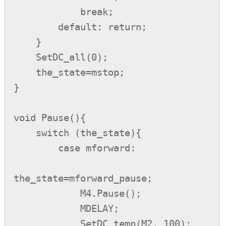
            break;

        default: return;

    }

    SetDC_all(0);

    the_state=mstop;

}

void Pause(){

    switch (the_state){

        case mforward:

the_state=mforward_pause;

            M4.Pause();

            MDELAY;

            SetDC_temp(M2, 100);
