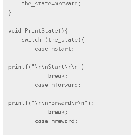
    the_state=mreward;

}

void PrintState(){

    switch (the_state){

        case mstart:

printf("\r\nStart\r\n");

            break;

        case mforward:

printf("\r\nForward\r\n");

            break;

        case mreward:
