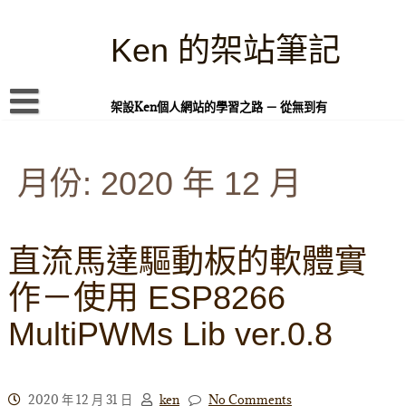
Skip
to
content
Ken 的架站筆記
架設Ken個人網站的學習之路 － 從無到有
首頁
月份:
本站簡介
2020 年 12 月
Linux 指令蒐集
案例專題
直流馬達驅動板的軟體實
WordPress 學習之雜記
作－使用 ESP8266
PHP 語言
MultiPWMs Lib ver.0.8
頁面練習
隱私權政策
2020 年 12 月 31 日
ken
No Comments