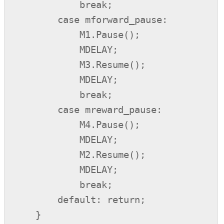
            break;

        case mforward_pause:

            M1.Pause();

            MDELAY;

            M3.Resume();

            MDELAY;

            break;

        case mreward_pause:

            M4.Pause();

            MDELAY;

            M2.Resume();

            MDELAY;

            break;

        default: return;

    }
