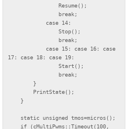
                Resume();

                break;

            case 14:

                Stop();

                break;

            case 15: case 16: case 
17: case 18: case 19:

                Start();

                break;

        }

        PrintState();

    }

    static unsigned tmos=micros();

    if (cMultiPwms::Timeout(100, 