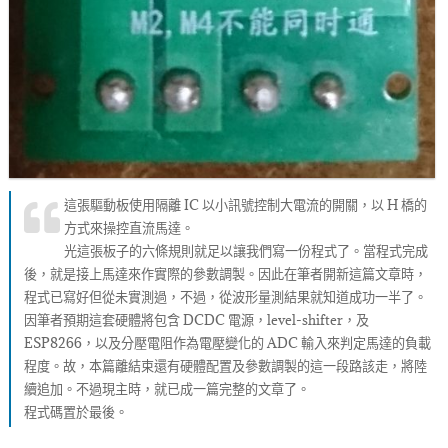
這張驅動板使用隔離 IC 以小訊號控制大電流的開關，以 H 橋的
方式來操控直流馬達。
光這張板子的六條規則就足以讓我們寫一份程式了。當程式完成
後，就是接上馬達來作實際的參數調製。因此在筆者開新這篇文章時，
程式已寫好但從未實測過，不過，從波形量測結果就知道成功一半了。
因筆者預期這套硬體將包含 DCDC 電源，level-shifter，及
ESP8266，以及分壓電阻作為電壓變化的 ADC 輸入來判定馬達的負載
程度。故，本篇離結束還有硬體配置及參數調製的這一段路該走，將陸
續追加。不過現主時，就已成一篇完整的文章了。
程式碼置於最後。