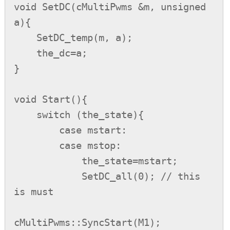
void SetDC(cMultiPwms &m, unsigned 
a){

    SetDC_temp(m, a);

    the_dc=a;

}

void Start(){

    switch (the_state){

        case mstart:

        case mstop:

            the_state=mstart;

            SetDC_all(0); // this 
is must

cMultiPwms::SyncStart(M1);
