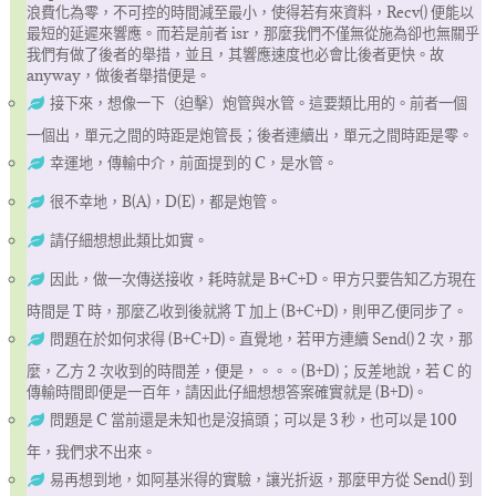
浪費化為零，不可控的時間減至最小，使得若有來資料，Recv() 便能以
最短的延遲來響應。而若是前者 isr，那麼我們不僅無從施為卻也無關乎
我們有做了後者的舉措，並且，其響應速度也必會比後者更快。故
anyway，做後者舉措便是。
接下來，想像一下（迫擊）炮管與水管。這要類比用的。前者一個
一個出，單元之間的時距是炮管長；後者連續出，單元之間時距是零。
幸運地，傳輸中介，前面提到的 C，是水管。
很不幸地，B(A)，D(E)，都是炮管。
請仔細想想此類比如實。
因此，做一次傳送接收，耗時就是 B+C+D。甲方只要告知乙方現在
時間是 T 時，那麼乙收到後就將 T 加上 (B+C+D)，則甲乙便同步了。
問題在於如何求得 (B+C+D)。直覺地，若甲方連續 Send() 2 次，那
麼，乙方 2 次收到的時間差，便是，。。。(B+D)；反差地說，若 C 的
傳輸時間即便是一百年，請因此仔細想想答案確實就是 (B+D)。
問題是 C 當前還是未知也是沒搞頭；可以是 3 秒，也可以是 100
年，我們求不出來。
易再想到地，如阿基米得的實驗，讓光折返，那麼甲方從 Send() 到