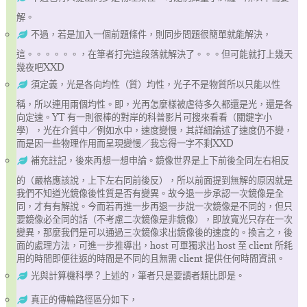
解。
不過，若是加入一個前題條件，則同步問題很簡單就能解決，
這。。。。。。，在筆者打完這段落就解決了。。。但可能就打上幾天
幾夜吧XXD
須定義，光是各向均性（質）均性，光子不是物質所以只能以性
稱，所以連用兩個均性。即，光再怎麼樣被虐待多久都還是光，還是各
向定速。YT 有一則很棒的對岸的科普影片可搜來看看（關鍵字小
學），光在介質中／例如水中，速度變慢，其詳細論述了速度仍不變，
而是因一些物理作用而呈現變慢／我忘得一字不剩XXD
補充註記，後來再想一想申論。鏡像世界是上下前後全同左右相反
的（嚴格應該說，上下左右同前後反），所以前面提到無解的原因就是
我們不知道光鏡像後性質是否有變異。故今退一步承認一次鏡像是全
同，才有有解說。今而若再進一步再退一步說一次鏡像是不同的，但只
要鏡像必全同的話（不考慮二次鏡像是非鏡像），即放寬光只存在一次
變異，那麼我們是可以通過三次鏡像求出鏡像後的速度的。換言之，後
面的處理方法，可進一步推導出，host 可單獨求出 host 至 client 所耗
用的時間即便往返的時間是不同的且無需 client 提供任何時間資訊。
光與計算機科學？上述的，筆者只是要讀者類比即是。
真正的傳輸路徑區分如下，