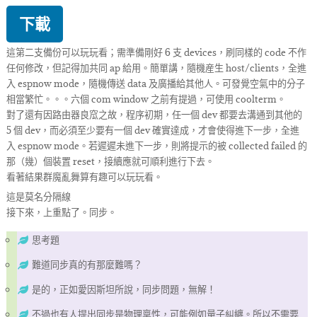
下載
這第二支備份可以玩玩看；需準備剛好 6 支 devices，刷同樣的 code 不作
任何修改，但記得加共同 ap 給用。簡單講，隨機産生 host/clients，全進
入 espnow mode，隨機傳送 data 及廣播給其他人。可發覺空氣中的分子
相當繁忙。。。六個 com window 之前有提過，可使用 coolterm。
對了還有因路由器良窊之故，程序初期，任一個 dev 都要去溝通到其他的
5 個 dev，而必須至少要有一個 dev 確實達成，才會使得進下一步，全進
入 espnow mode。若遲遲未進下一步，則將提示的被 collected failed 的
那（幾）個裝置 reset，接續應就可順利進行下去。
看著結果群魔亂舞算有趣可以玩玩看。
這是莫名分隔線
接下來，上重點了。同步。
思考題
難道同步真的有那麼難嗎？
是的，正如愛因斯坦所說，同步問題，無解！
不過也有人提出同步是物理稟性，可能例如量子糾纏。所以不需要