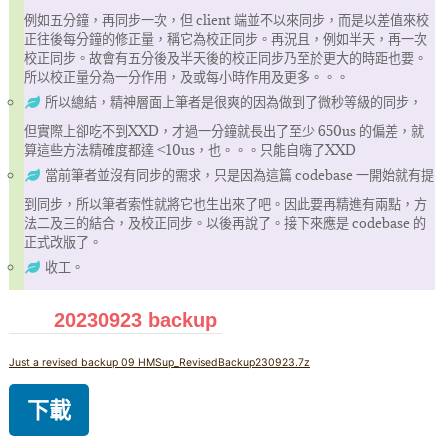
例如五分鐘，再同步一次，但 client 端並不以來同步，而是以差值來校
正往後每分鐘的修正量，稱它為校正同步。再況且，例如半天，再一次
校正同步。故會有五分後及半天後的校正同步乃至於更大的時距也要。
所以校正量分為一分作用，及或每小時作用及更多。。。
所以總結，精神層面上筆者是很爽的因為做到了微秒等級的同步，
但實際上卻吃不到XXD，才過一分鐘就長出了至少 650us 的偏差，就
算這些方法精確度都達 <10us，也。。。只能自嗨了XXD
當前筆者並沒有同步的需求，只是因為這篇 codebase 一開始就有提
到同步，所以筆者索性就將它也生出來了吧。因此要再精進有兩點，方
法二及三的結合，及校正同步。以後再說了。接下來應是 codebase 的
正式改版了。
收工。
20230923 backup
Just a revised backup 09 HMSup_RevisedBackup230923.7z
下載