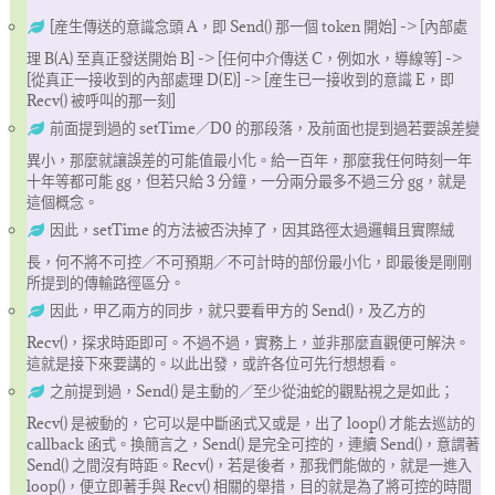
[産生傳送的意識念頭 A，即 Send() 那一個 token 開始] -> [內部處
理 B(A) 至真正發送開始 B] -> [任何中介傳送 C，例如水，導線等] ->
[從真正一接收到的內部處理 D(E)] -> [産生已一接收到的意識 E，即
Recv() 被呼叫的那一刻]
前面提到過的 setTime／D0 的那段落，及前面也提到過若要誤差變
異小，那麼就讓誤差的可能值最小化。給一百年，那麼我任何時刻一年
十年等都可能 gg，但若只給 3 分鐘，一分兩分最多不過三分 gg，就是
這個概念。
因此，setTime 的方法被否決掉了，因其路徑太過邏輯且實際絨
長，何不將不可控／不可預期／不可計時的部份最小化，即最後是剛剛
所提到的傳輸路徑區分。
因此，甲乙兩方的同步，就只要看甲方的 Send()，及乙方的
Recv()，探求時距即可。不過不過，實務上，並非那麼直觀便可解決。
這就是接下來要講的。以此出發，或許各位可先行想想看。
之前提到過，Send() 是主動的／至少從油蛇的觀點視之是如此；
Recv() 是被動的，它可以是中斷函式又或是，出了 loop() 才能去巡訪的
callback 函式。換簡言之，Send() 是完全可控的，連續 Send()，意謂著
Send() 之間沒有時距。Recv()，若是後者，那我們能做的，就是一進入
loop()，便立即著手與 Recv() 相關的舉措，目的就是為了將可控的時間