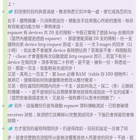
上。
扣倍使的目的與意涵是，務求熟悉它扣中每一處，使它成為您的左
右手，腰際錦囊，只消熟悉這份，便能信手捻來隨心所欲的運用，除非
有短板或功能欠缺。舉例來說，
espnow 有 devices 共 20 支的限制。今既已實現了透過 http 去做同步
（當然內層還是透過 espnow），那麼便能突破 20 支的限制，任一支
適時向某 device http request 即成。並且，一次 3 stages 的同步（11
小時），如此會不會被某 device 長時間佔用？答案是不會，時間點到
了，client 才會僅需再次自動發起 http request 而已；若當下有另一
device 在做同步，頂多等個二十秒吧。是不是，擁有一份，熟悉這一
份，那麼一百支，皆能輕易完成同步！
又若，真用上一百支了，那 host 必爆 RAM（table 存 100 個物件），
故熟它，便曉得如何快速優雅地修改以應付需求。
又若，想在最短的時間內同步一千支，該如何為之。採二（多）元樹狀
的傳播。。。是不是很好玩且簡簡單單地就很有成就該一千支的成果。
（當然愈後面誤差愈大，又是另一個有趣可以思考的問題了）。
另外，這版備份仍是有啟動 espnow 資料傳輸測試，已知會破壞
receiver 狀態；故須把它註解掉以完整測試同步。下版仍會保留但會做
排開。
方才提到的最短時間同步，仍是得改扣。目前扣設定一旦做了同
步，就會完整跑完流程所以是無法響應其他人所要求的同步。不過，就