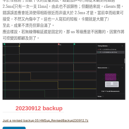
2.5ms[只有一次一支 11ms]，由此也不該歸咎；但翻過來說，clients 間，
錯誤誤差應會抵消使得相距很近而非遠大於 2.5ms 才是。當前幸而結果可
接受，不然又內傷中了。這也一人寫扣的短板，卡關就是大關了）
至此，成果不漂亮但算自滿了。
應這樣說，若無線傳輸延遲是固定的，那 us 等級應是不困難的，因實作將
可控變因都顧及到了。
20230912 backup
Just a revised backup 05 HMSup_RevisedBackup230912.7z