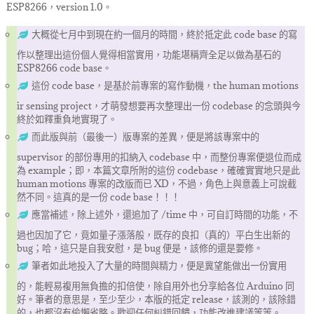
ESP8266，version 1.0。
大概從七月中到現在約一個月的時間，終於抵定此 code base 的寫
作以整理出這份個人覺得相當實用，功能堪稱齊全足以做為基石的
ESP8266 code base。
這份 code base，是基於前專案的寫作動機，the human motions
ir sensing project，才萌發想要再次整理出一份 codebase 的念頭與今
終於如釋重負地實現了。
而此版與前（最後一）版專案的差異，便是將該專案中的
supervisor 的部份專用的扣納入 codebase 中，而整份專案便退位而成
為 example；即，本篇文章所附的這份 codebase，確確實實地只是此
human motions 專案的改版而已 XD，不過，角色上與意義上可說截
然不同。這真的是一份 code base！！！
應當補述，除上述外，還追加了 /time 中，可自訂時間的功能，不
過也因加了它，竟如量子漲落般，既存的良扣（真的）平白生出新的
bug；哈，這只是自我安慰，是 bug 便是，該修的還是要修。
筆者如此地投入了大量的時間與精力，便是冀望能做出一份實用
的，能輕易複用無負擔的扣倍使，除自用外也分享給各位 Arduino 同
好。筆者的意思是，至少至少，本版的抵定 release，該測的，該除錯
的，也都沒有偷懶省略。歡迎任何糾錯回饋，功能改進建議等等。