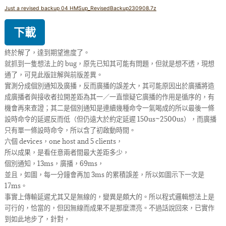
Just a revised backup 04 HMSup_RevisedBackup230908.7z
下載
終於解了，達到期望進度了。
就抓到一隻想法上的 bug，原先已知其可能有問題，但就是想不透，現想
通了，可見此版註解與前版差異。
實測分成個別通知及廣播，反而廣播的誤差大，其可能原因出於廣播將造
成廣播者與接收者拉開差距為其一／一直懷疑它廣播的作用是循序的，有
機會再來查證；其二是個別通知是連續幾種命令一氣喝成的所以最後一條
設時命令的延遲反而低（但仍遠大於約定延遲 150us~2500us），而廣播
只有單一條設時命令，所以含了初啟動時間。
六個 devices，one host and 5 clients，
所以成果，是看任意兩者間最大差距多少，
個別通知，13ms，廣播，69ms，
並且，如圖，每一分鐘會再加 3ms 的累積誤差，所以如圖示下一次是
17ms。
事實上傳輸延遲尤其又是無線的，變異是頗大的。所以程式邏輯想法上是
可行的，恰當的，但因無線而成果不是那麼漂亮。不過話說回來，已實作
到如此地步了，針對，