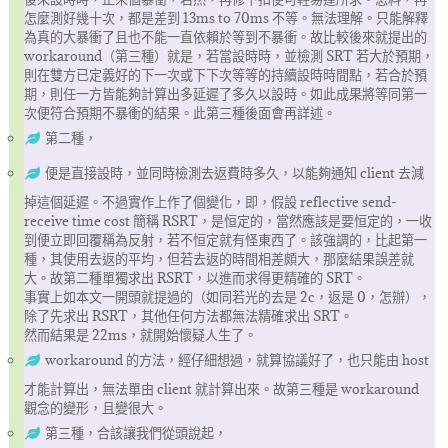
怎麼測好幾十次，都是差到 13ms to 70ms 不等。無法理解。只能解釋
為真的大暴衝了且也不能一直依賴於等到不暴衝。故比較後來就提出的
workaround（第三種）就是，若當設時時，並檢測 SRT 若大於預期，
則在雙方已定義好的下一次或下下次等等的持續設時時間點，若合於預
期，則任一方皆能夠計算出多延遲了多久以設時。如此成果將等同第一
次便符合預期不暴衝的結果。此第三種後面會再詳述。
第二種，
便是直接設時，並同時檢測去返費時多久，以能夠通知 client 去減
掉這個延遲。不過實作上作了個變化，即，假設 reflective send-
receive time cost 簡稱 RSRT，是恒定的，當然應該是要恒定的，一收
到便立即回覆稱為反射，若不恒定就有怪東西了。該強調的，比起第一
種，其使用去返的平均，但若去返的時間相差頗大，那麼結果誤差就
大。故第二種單獨求出 RSRT，以進而求得更精確的 SRT。
事實上如本文一開頭就提過的（如同若光的去是 2c，返是 0，怎辦），
除了先求出 RSRT，其他任何方法都無法精確求出 SRT。
然而結果是 22ms，就開始懷疑人生了。
workaround 的方法，經仔細想過，就算協議好了，也只能由 host
才能計算出，無法單由 client 就計算出來。故第三種是 workaround
觀念的變形，且變很大。
第三種，合該讓我們從頭說起，