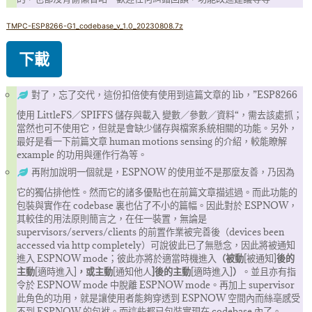
TMPC-ESP8266-G1_codebase_v_1.0_20230808.7z
下載
對了，忘了交代，這份扣倍使有使用到這篇文章的 lib，”ESP8266
使用 LittleFS／SPIFFS 儲存與載入 變數／參數／資料“，需去該處抓；
當然也可不使用它，但就是會缺少儲存與檔案系統相關的功能。另外，
最好是看一下前篇文章 human motions sensing 的介紹，較能瞭解
example 的功用與運作行為等。
再附加說明一個就是，ESPNOW 的使用並不是那麼友善，乃因為
它的獨佔排他性。然而它的諸多優點也在前篇文章描述過。而此功能的
包裝與實作在 codebase 裏也佔了不小的篇幅。因此對於 ESPNOW，
其較佳的用法原則簡言之，在任一裝置，無論是
supervisors/servers/clients 的前置作業被完善後（devices been
accessed via http completely）可說彼此已了無懸念，因此將被通知
進入 ESPNOW mode；彼此亦將於適當時機進入
（被動
[被通知]
後的
主動
[適時進入]
，或主動
[通知他人
]後的主動
[適時進入]
）
。並且亦有指
令於 ESPNOW mode 中脫離 ESPNOW mode。再加上 supervisor
此角色的功用，就是讓使用者能夠穿透到 ESPNOW 空間內而絲亳感受
不到 ESPNOW 的包袱。而這些都已包裝實現在 codebase 內了。