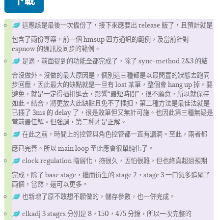
下載
這應該是最後一次備份了，接下來應要出 release 版了，且預計就是
包含了兩份專案，前一個 hmsup 四方通訊的範例，及當前針對
espnow 的通訊及同步的範例。
是滴，前面提到的功能全都完成了，除了 sync-method 2&3 的結
合沒做外。沒做的最大原因是，個別這三種都是以最閒置的狀態去跑同
步回應，因此最大的缺點就是一旦有 lost 某筆，整個會 hang up 掉。要
避免，就是一定得插扣進去，影響“最短時間”，很不願意，所以就保持
如此。結合，將更放大此缺點且免不了插扣，第二種方法是最佳法就是
已插了 3ms 的 delay 了，很是敗筆但又無計可施。也因此第三種無疑是
當前最佳解。但強調，第二種才是正解。
在此之前，時間上的控管與角色控管都一直有漏洞。至此，兩者都
應已完善。所以 main loop 至此應會很單純化了。
clock regulation 階層化，拖很久，因怕很難，但也終真超過預期
完成，除了 base stage，繼而衍生的 stage 2，stage 3 一口氣多追尾了
兩個，當然，還可以更多。
也新增了原不敢想不願做的，儲存參數，也一併完成。
clkadj 3 stages 分別是 8，150，475 分鐘，所以一次完整的