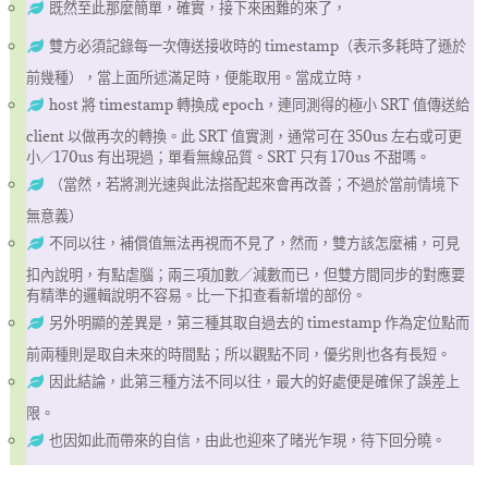
既然至此那麼簡單，確實，接下來困難的來了，
雙方必須記錄每一次傳送接收時的 timestamp（表示多耗時了遜於
前幾種），當上面所述滿足時，便能取用。當成立時，
host 將 timestamp 轉換成 epoch，連同測得的極小 SRT 值傳送給
client 以做再次的轉換。此 SRT 值實測，通常可在 350us 左右或可更
小／170us 有出現過；單看無線品質。SRT 只有 170us 不甜嗎。
（當然，若將測光速與此法搭配起來會再改善；不過於當前情境下
無意義）
不同以往，補償值無法再視而不見了，然而，雙方該怎麼補，可見
扣內說明，有點虐腦；兩三項加數／減數而已，但雙方間同步的對應要
有精準的邏輯說明不容易。比一下扣查看新增的部份。
另外明顯的差異是，第三種其取自過去的 timestamp 作為定位點而
前兩種則是取自未來的時間點；所以觀點不同，優劣則也各有長短。
因此結論，此第三種方法不同以往，最大的好處便是確保了誤差上
限。
也因如此而帶來的自信，由此也迎來了暏光乍現，待下回分曉。