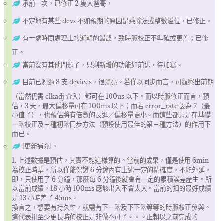
承前一次，已修正 2 隻大爸哥，
不定地有某些 devs 不如預期的原因是乘除法或整數溢位，已修正。
有一處時間處理上的邏輯的錯誤，致時脈校正不準確或更差；已修
正。
當前沒有其他問題了，只剩新增的功能如前述，待加寫。
目前已測過 8 支 devices，很漂亮。若僅以同步而言，可觀察出前期
（當然仍需 clkadj 介入）都可在 100us 以下。而以時脈修正而言，預
估，3 天，最大偏移量可在 100ms 以下；而若 error_rate 設為 2（最
小值了），也預估將有倍數的長進／偏移量更小。而這些都只是在基礎
一階校正及三種初階同步方法（預設使用最佳的第三種方法）的作用下
而已。
[更新補充]，
1. 上述數據是預估，其實不能這樣算的。當前的成果，僅是使用 6min
為校正時基，所以僅能保證 6 分鐘內有上述一定的精確度，不能外延，
即，只使用了 6 分鐘，那麼每 6 分鐘後就會有一定的累積誤差産生。所
以當前成績，18 小時 100ms 應該出入不會太大。當前的扣的最好成績
是 13 小時差了 45ms。
換言之，想要有持久性，就需有下一階及下下階等等的時脈校正參與。
這代表扣至少更長時的校正是非做不可了。。。正賴以之前完成的