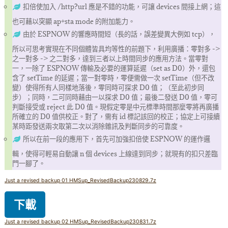
扣倍使加入 /http?url 應是不錯的功能，可讓 devices 間接上網；這
也可藉以突顯 ap+sta mode 的附加能力。
由於 ESPNOW 的響應時間短（長的話，誤差變異大例如 tcp），
所以可思考實現在不同個體皆具均等性的前題下，利用廣播：零對多 ->
之一對多 -> 之二對多，達到三者以上時間同步的應用方法。當零對
一，一除了 ESPNOW 傳輸及必要的運算延遲（set as D0）外，還包
含了 setTime 的延遲；當一對零時，零便需做一次 setTime（但不改
變）使得所有人同樣地落後，零同時可探求 D0 值；（至此初步同
步）；同時，二可同時藉由一以探求 D0 值；最後二發送 D0 值，零可
判斷接受或 reject 此 D0 值。現假定零是中元標準時間那麼零將再廣播
所確立的 D0 值供校正。對了，需有 id 標記該回的校正；協定上可接續
某時距發送兩次取第二次以消除雜訊及判斷同步的可靠度。
所以在前一段的應用下，首先可加強扣倍使 ESPNOW 的運作邏
輯，使得可輕易自動讓 n 個 devices 上線達到同步；就現有的扣只差臨
門一腳了。
Just a revised backup 01 HMSup_RevisedBackup230829.7z
下載
Just a revised backup 02 HMSup_RevisedBackup230831.7z