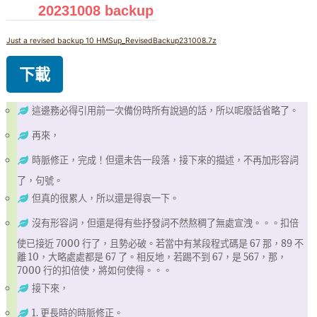
20231008 backup
Just a revised backup 10 HMSup_RevisedBackup231008.7z
下載
這邊務必得引用前一次備份時所有說過的話，所以呢廢話省略了。
再來，
時脈修正，完成！但還未告一段落，接下來的描述，不再加形容詞
了，句號。
但真的很累人，所以還是得哀一下。
沒有形容詞，但還是得有些抒發詞不然熬稠了無處宣洩。。。扣倍
使已接近 7000 行了，且勢必破。若當中有某段程式碼是 67 那，89 不
離 10，大略處處都是 67 了。相反地，若踢不到 67，是 567，那，
7000 行的扣倍使，將如何使得。。。
接下來，
1. 更長時的時脈修正。