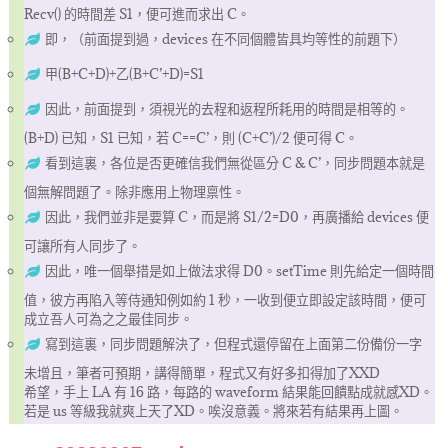
Recv() 的時間差 S1，便可進而求出 C。
即，（前面提到過，devices 在不同個體皆具均等性的前題下）
甲(B+C+D)+乙(B+C’+D)=S1
因此，前面提到，須視光的去程和返程所耗用的時間是相等的。
(B+D) 已知，S1 已知，若 C==C’，則 (C+C’)/2 便可得 C。
看到這裏，各位是否更確信我們無從區分 C & C’，同步問題本就是
個無解問題了。除非應用上物理禀性。
因此，我們並非是要算 C，而是將 S1/2=D0，再廣播給 devices 便
可讓所有人同步了。
因此，唯一個舉措是如上做法求得 D0。setTime 則先給定一個時間
值，彼方再陷入等侍通知例如約 1 秒，一收到便立即設定該時間，便可
成立吾人可為之之最佳同步。
寫到這裏，同步問題解決了，但程式還停留在上面第二份備份一字
未增且，筆者可預期，講得簡單，程式又有好多扣得加了XXD
希望，手上 LA 有 16 路，每路的 waveform 結果能回饋點成就感XD。
若是 us 等級我就爽上天了XD。唉沒意義。將來若有結果再上圖。