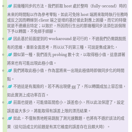
前幾種同步的方法，我們抓取 host 處於整時（fully-second）時的
未來的時間點以作為參考零點，如此可免除 host 端將來取時執行任務時
或反之因而轉嫁到 client 端之徒增的基於彼此對應上困擾。而它的特徵
就是不連續且特定；以致於，所因而衍生出的那幾種同步法須在該侷限
下予以轉圜，不免綁手綁腳。
因此基於前面提到的 workaround 是可行的，不過我們仍需跳脫既
有的思維，重新全面思考，所以以下的第三種，可說是集成演化，
類似第一種，我們首先 probing 數十次，以取得極小值，這意謂著
將來也有可能出現此極小值。
我們將取此極小值，作為當將來一出現此極值時即做同步化的時間
點。
不過這是有風險的，若不再出現便 gg 了，所以轉圜成加上容忍值，
如此實測上成功率百百。
前面也提過，可能值區間愈小，誤差愈小，所以此法保證了，設定
誤差最大多少，將能取得有誤差上限的漂亮結果。
如此，不僅無畏地輕易跳脫了測光速難題，也將有不遜於該法的成
果（這句話成立的前題是有其它維度的誤差存在且頗大時）。