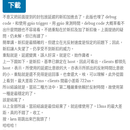
下載
不意又把前面提到的封包放延遲的新扣加進去了，此版也埋了 debug
code，和使用 gpio trigger，用 gpio 來測時間。debug code 大概率看不
出什麼問題也不容易看。不過重點在於新扣及加了新扣後，上面提過的疑
問，仍未解，但已有譜了，
簡單講，新扣是最精確的，但建立在光反射速度是恒定的前題下；因此，
新扣讓人失望了，仍享受不到新扣的威力。
重點就是，延遲變異，誤人好深。就是它，始作庸者。
上一下圖如下，是新扣，基準已鎖定在 host，因此可看出，clients 都領先
host，表示，所使用的延遲比意欲的大，亦表示所抓出的反射時間比意欲
的小，重點就是還不見得是這回事，也會還大。唉，可以理解。此外從圖
上看到，最大差距 22ms，clients 間最小差距 722us。
所以結論就是，當前二種方法中，第二種嚴重依賴於反射時間，故使用第
一種是最穩定的了。
該是結尾了，
以上全部所論，當前結論是最佳結果了，就這樣使用了。13ms 的最大差
距，真的不錯了，收工。
按，ken 哥跳出來巴我頭了！
哈哈哈！