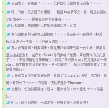
又完成了一新段落了，。。。怎這份扣倍使好像沒完沒了。。。
嗯，的確，沒完沒了有兩種，一種是 bug 解不完，另一種是必要的
功能加不完。。。還好至少這次是後者。。。
因為有俱足的進度所以趕緊先備份起來，此次，
為前面提到的時脈修正鋪好路了。。。筆者似乎不見微秒不掉淚，
所以又洗了一次頭。。。但還沒開始。。。
有人會有疑問，時間同步，雖是用戶端同步到同一台主機，但怎會
是主機主動對其一或所有 clients 作同步呢？確實，筆者實作的方向反
了。。。不過問題也是簡單解決；非將扣改成反方向；而是僅多加一條
client 向主機要求同步的指令，便回到前題了。所以這部份完成了；亦
謂雙向皆行。
另外這次又漂亮地突破盲點，新增了 Timeafter 函式，潛力股，感
覺上有取代 Timeout 的態勢，優點不遜於 Timeout。
比起前一份備份更穩定，所以，至少當前，以本版來 demo 為最
佳。
所以，這份扣倍使，一路走來，只有更強，沒有最強！