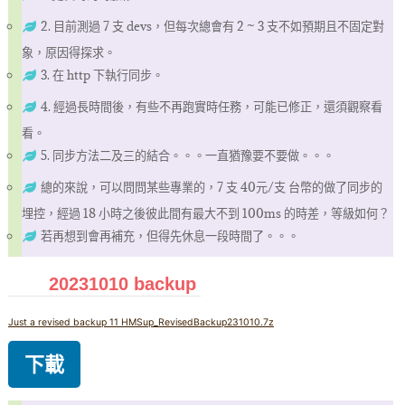
2. 目前測過 7 支 devs，但每次總會有 2 ~ 3 支不如預期且不固定對
象，原因得探求。
3. 在 http 下執行同步。
4. 經過長時間後，有些不再跑實時任務，可能已修正，還須觀察看
看。
5. 同步方法二及三的結合。。。一直猶豫要不要做。。。
總的來說，可以問問某些專業的，7 支 40元/支 台幣的做了同步的
埋控，經過 18 小時之後彼此間有最大不到 100ms 的時差，等級如何？
若再想到會再補充，但得先休息一段時間了。。。
20231010 backup
Just a revised backup 11 HMSup_RevisedBackup231010.7z
下載