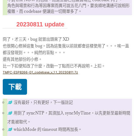
角色與場景和行為等因專案而異可說五花八門，要良順地溝通可說相形
複雜，而 codebase 便讓這一切簡單多了。
20230811 update
冏了，才三天，bug 就冒出頭來了 XD
也很開心修掉這隻 bug。因為這隻我以前就都會這樣使用了。。。唉一直
都沒發現到。。。純然的盲點。。。
還有其他部份的小修。
比一下扣便知改了什麼，改動一丁點而已不再說明。上扣。
TMPC-ESP8266-G1_codebase_v_1.1_20230811.7z
下載
沒有最好，只有更好，下一版註記
用到了 syncNTP，其須加入 syncMyTime，以先更新至最新時間
才能被取代。
whichMode 的 timeout 時間再加長。