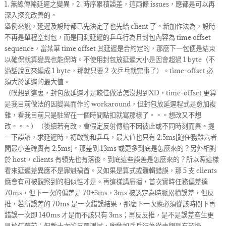
1. 無線傳輸延遲之變異，2. 時序累積誤差，這兩條 issues，應都是可以再
深入探究改善的。
舉例來說，延遲及設時都已先決定了也先給 client 了。新加作法為，設時
不再是單程空封包，而是同測延遲的乒乓行為且封包內容為 time offset
sequence，當某筆 time offset 其延遲是合約定的，那麼下一包便是結束
以確保就算變異也能保時。不使用封包放延遲大小是因會超過 1 byte（不
過話說回來編成 1 byte，那就只要 2 次乒乓就完事了）。time-offset 必
須大於延遲的最大值。
（唉想到這裏，封包放延遲才是較佳做法怎沒想到XD，time-offset 更算
是我目前做法的因變異而作的 workaround，但封包放延遲程式是愈加複
雜，看我目前只是駐留在一個時間點扣就寫那樣了。。。想改又不想
改。。。）（後續若有改，會假定反射傳輸不因彼此或不同時刻而異。提
一下誤謬，求延遲時，初啟動和乒乓，最大值也只有 2.5ms[跑任務雖六者
間最小差確實有 2.5ms]。那差到 13ms 或更多到底是怎麼來的？另外相對
於 host，clients 有領先也有落後。到底這些誤差是怎麼來的？所以照這樣
看來延遲差異應不是罪𣁽禍首。又如果是算式或邏輯錯誤，那 5 支 clients
應會有可被觀察到的相似性才是。再這樣講廣播，首次實時任務偏差達
70ms，但下一次的偏差是 70+3ms，3ms 被認定為時脈累積誤差，但反
推，若所誤差的 70ms 是一次錯誤結果，那麼下一次應必須從該時間下再
錯誤一次即 140ms 才是而不該只有 3ms；再反反推，是不是誤差産生更
早於任務前；但數十次的反覆測試，啟動加乒乓行為從未觀到有超過