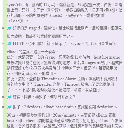
sync/clkadj，就費時 11 小時。儲存就是，只消完整一次，往後，斷電
重上電，只消一次同步（0 分鐘），參數自動載入，毌需再 clkadj。儲
存的功能，不論對象是誰（hosts），完完全全自動化透明化
（Load()）。
該提的是 staged，管線化，我比較習慣此稱呼，反於預期，細節見
扣內說明。故該不該管線化視應用而定。
HTTP，也不用說，就可 http 了，/sync。而用 /s 可查看有無
clkadj 的差異／跑上一天看看。
此外，就是只要一次的 /sync，只需確保 11 小時內，host hostname
未被改變且隨侍在側／無線得到的地方，那若 3 stages 全啟用，程式自
動打理好 s/b/2/3 四次共費時 11 小時的同步。但記得，若要啟用儲
存，則限定 stage3 不能啟用。
如此，這般，全仰賴 Timeafter or Alarm 之助，漂亮吧！實用吧！
真的這次生出了 Timeafter 之後，Timeout 都快忘了要怎麼使用
了。。。不過相對地短板是便不易追踪／除錯，故忌濫用。
結論，同步，極致了，何缺尚可為之？
對了，7 devices，clkadj base 6min，完成後初期 deviation <
30us，初期偏差增漲約 10~20us/minute。主要都是 clients 距離
host，即，clients 間的偏差值通常都很漂亮；初期甚可 < 1us。至於管
線化，會差很多很多，故說反於預期，但其應有助於長時距例如 1 天以