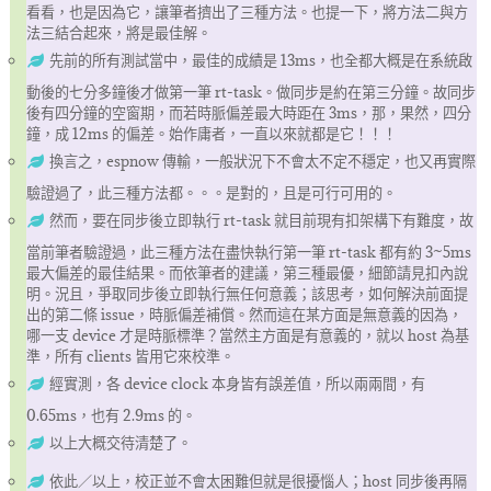
看看，也是因為它，讓筆者擠出了三種方法。也提一下，將方法二與方
法三結合起來，將是最佳解。
先前的所有測試當中，最佳的成績是 13ms，也全都大概是在系統啟
動後的七分多鐘後才做第一筆 rt-task。做同步是約在第三分鐘。故同步
後有四分鐘的空窗期，而若時脈偏差最大時距在 3ms，那，果然，四分
鐘，成 12ms 的偏差。始作庸者，一直以來就都是它！！！
換言之，espnow 傳輸，一般狀況下不會太不定不穩定，也又再實際
驗證過了，此三種方法都。。。是對的，且是可行可用的。
然而，要在同步後立即執行 rt-task 就目前現有扣架構下有難度，故
當前筆者驗證過，此三種方法在盡快執行第一筆 rt-task 都有約 3~5ms
最大偏差的最佳結果。而依筆者的建議，第三種最優，細節請見扣內說
明。況且，爭取同步後立即執行無任何意義；該思考，如何解決前面提
出的第二條 issue，時脈偏差補償。然而這在某方面是無意義的因為，
哪一支 device 才是時脈標準？當然主方面是有意義的，就以 host 為基
準，所有 clients 皆用它來校準。
經實測，各 device clock 本身皆有誤差值，所以兩兩間，有
0.65ms，也有 2.9ms 的。
以上大概交待清楚了。
依此／以上，校正並不會太困難但就是很擾惱人；host 同步後再隔