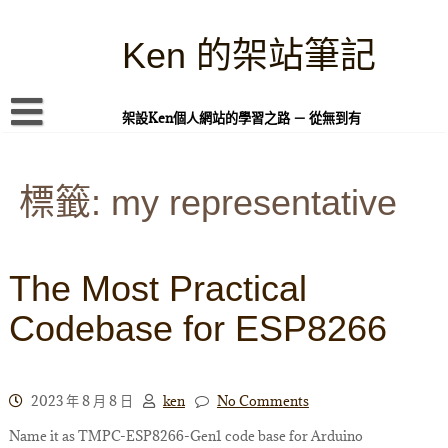
Skip
to
content
Ken 的架站筆記
架設Ken個人網站的學習之路 － 從無到有
首頁
標籤:
本站簡介
my representative
Linux 指令蒐集
案例專題
The Most Practical
WordPress 學習之雜記
Codebase for ESP8266
PHP 語言
頁面練習
2023 年 8 月 8 日
ken
No Comments
隱私權政策
Name it as TMPC-ESP8266-Gen1 code base for Arduino