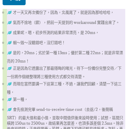
才一天又再次備份了，因為，北風尾了，就是因為那哈哈哈，
氣而不捨地（鍥），把前一天提到的 workaround 實踐出來了。
成果呢，嗯，初步所測的結果非常漂亮，是 20ms，
蝦～毁～沒聽錯吧，沒打錯吧！
是的，20ms；劣於第一種 13ms；優於第二種 22ms；就是非常漂
亮的 20ms！
正是因為它透露出了那最隱晦的暏光，待下一份備份完整交待／下
一份將作個總整理將三種使用方式都交待清楚。
而現在當然要講一下這第三種，不過，讓我們回顧，清楚一下這三
種，
第一種，
會先檢測完畢 send-to-receive time cost（去返/2，後簡稱
SRT）的最大值和最小值，並取中間值供後來設時使用；試想，區間只
橫跨 150us to 2500us，故結果再怎麼差，也頂多誤差個 2.5ms。除非
後來設時時，正來個暴衝，若然，再修下扣便可輕易達所求。怎料，再