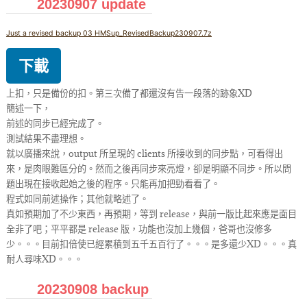
20230907 update
Just a revised backup 03 HMSup_RevisedBackup230907.7z
下載
上扣，只是備份的扣。第三次備了都還沒有告一段落的跡象XD
簡述一下，
前述的同步已經完成了。
測試結果不盡理想。
就以廣播來說，output 所呈現的 clients 所接收到的同步點，可看得出
來，是肉眼難區分的。然而之後再同步來亮燈，卻是明顯不同步。所以問
題出現在接收起始之後的程序。只能再加把勁看看了。
程式如同前述操作；其他就略述了。
真如預期加了不少東西，再預期，等到 release，與前一版比起來應是面目
全非了吧；平平都是 release 版，功能也沒加上幾個，爸哥也沒修多
少。。。目前扣倍使已經累積到五千五百行了。。。是多還少XD。。。真
耐人尋味XD。。。
20230908 backup