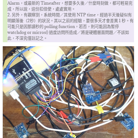
Alarm，或最新的 Timeafter，想要多久後／什麼時刻做，都可輕易完
成，所以說，這份扣倍使，處處實用。
2. 另外，有觀察到，系統時間／其使用 NTP time，經過半天後疑似有
明顯落後（2秒）的狀況。其以之前的經驗，要很多天才會差異 1 秒。有
可能只是因那讀秒的 polling function，若否，則可能因為暫停
watchdog or micros() 過度訪問所造成／將是硬體層面問題／不該如
此，不深究僅註記之。