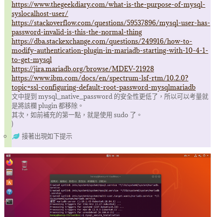
https://www.thegeekdiary.com/what-is-the-purpose-of-mysql-
syslocalhost-user/
https://stackoverflow.com/questions/59537896/mysql-user-has-
password-invalid-is-this-the-normal-thing
https://dba.stackexchange.com/questions/249916/how-to-
modify-authentication-plugin-in-mariadb-starting-with-10-4-1-
to-get-mysql
https://jira.mariadb.org/browse/MDEV-21928
https://www.ibm.com/docs/en/spectrum-lsf-rtm/10.2.0?
topic=ssl-configuring-default-root-password-mysqlmariadb
文中提到 mysql_native_password 的安全性更低了，所以可以考量就
是將該欄 plugin 都移除。
其次，如前補充的第一點，就是使用 sudo 了。
)
接著出現如下提示