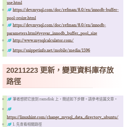
use.html
https://dev.mysql.com/doc/refman/8.0/en/innodb-buffer-
pool-resize.html
https://dev.mysql.com/doc/refman/8.0/en/innodb-
parameters.html#sysvar_innodb_buffer_pool_size
http://www.mysqlcalculator.com/
https://snippetinfo.net/mobile/media/1596
20211223 更新，變更資料庫存放
路徑
筆者想把它放到 ramdisk 上，簡述如下步驟。請參考這篇文章。
https://linuxhint.com/change_mysql_data_directory_ubuntu/
1. 先查看相關路徑