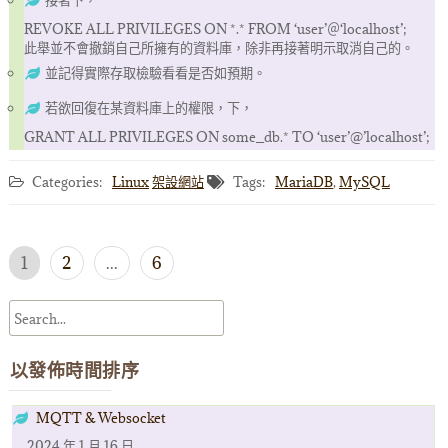
接著下，
REVOKE ALL PRIVILEGES ON *.* FROM ‘user’＠‘localhost’;
此舉並不會撤銷自己所擁有的資料庫，除非再接著明示取消自己的。
並記得實際存取檢驗看看是否如預期。
若欲回復在某資料庫上的權限，下，
GRANT ALL PRIVILEGES ON some_db.* TO ‘user’@’localhost’;
Categories:
Linux
架設網站
Tags:
MariaDB
,
MySQL
文
1
2
...
6
章
導
覽
以發佈時間排序
MQTT & Websocket
2024 年 1 月 16 日