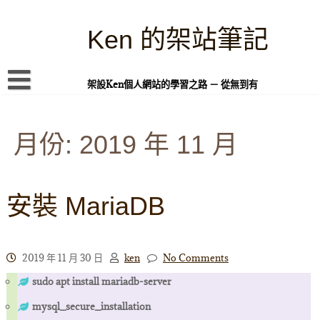
Skip
to
content
Ken 的架站筆記
架設Ken個人網站的學習之路 － 從無到有
首頁
月份:
本站簡介
2019 年 11 月
Linux 指令蒐集
案例專題
安裝 MariaDB
WordPress 學習之雜記
PHP 語言
2019 年 11 月 30 日
ken
No Comments
頁面練習
sudo apt install mariadb-server
隱私權政策
mysql_secure_installation