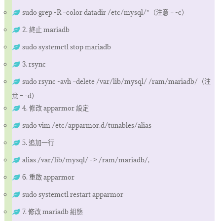
sudo grep -R –color datadir /etc/mysql/*（注意 – -c）
2. 終止 mariadb
sudo systemctl stop mariadb
3. rsync
sudo rsync -avh –delete /var/lib/mysql/ /ram/mariadb/（注
意 – -d）
4. 修改 apparmor 設定
sudo vim /etc/apparmor.d/tunables/alias
5. 追加一行
alias /var/lib/mysql/ -> /ram/mariadb/,
6. 重啟 apparmor
sudo systemctl restart apparmor
7. 修改 mariadb 組態