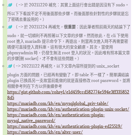
（ –> 於 20211220 補充：其實上面這行會出錯是因沒有下 sudo。
所以下下看說不定不用後面那些步驟。而後面那些針對性的步驟就是忘
了密碼去重設用的。）
（ –> 於 20211224 再補充，
很重要
：因此筆者照前兩天的結論下了
sudo，就一切順利不再照著以下文章的步驟。然而依此，在 cli 下使用
root 進入 mariadb 提示命令下，再退出，則當再次進入時不再需要密
碼便可直接登入資料庫。這有很大的安全顧慮。其次，當使用
phpmyadmin 時，仍發生無法 root 登入的狀況。因此唯有照本篇文章
的步驟[刪 socket]，才不會有這些問題。）
( –> 20221122 再補充，以下文章內容所提到的 unix_socket
plugin 方面的問題，已經再有變動了，即 table 不一樣了。簡單講結論
plugin 已換爲另一支故當前能做的就是直接修改 root password。並將
相關參考列在下方以供後續參考
https://gist.github.com/rohsyl/e1d459ccd582774e594e3ff335852
8d5
https://mariadb.com/kb/en/mysqlglobal_priv-table/
https://mariadb.com/kb/en/authentication-plugin-unix-socket/
https://mariadb.com/kb/en/authentication-plugin-
mysql_native_password/
https://mariadb.com/kb/en/authentication-plugin-ed25519/
https://mariadb.com/kb/en/alter-user/