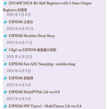
[SN74HC595] 8-Bit Shift Registers with 3-State Output
Registers 的使用
2021 年 5 月 8 日
ESP8266 主控台
2021 年 4 月 20 日
ESP8266 Modules Deep Sleep
2021 年 4 月 17 日
U8g2 on ESP8266 動態顯示控制
2021 年 4 月 13 日
ESP8266 Fast ADC Sampling－nonblocking
2021 年 4 月 3 日
ESP8266 里程碑
2021 年 4 月 3 日
ESP8266 MultiPWMs Lib ver.0.9
2021 年 4 月 3 日
ESP8266 HW Timer1－MultiTimers Lib ver.0.4