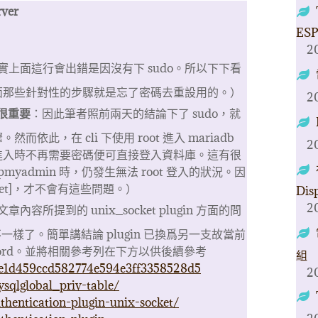
rver
ESP
2
補充：其實上面這行會出錯是因沒有下 sudo。所以下下看
面那些針對性的步驟就是忘了密碼去重設用的。）
2
很重要
：因此筆者照前兩天的結論下了 sudo，就
此，在 cli 下使用 root 進入 mariadb
2
進入時不再需要密碼便可直接登入資料庫。這有很
yadmin 時，仍發生無法 root 登入的狀況。因
ket]，才不會有這些問題。）
Dis
2
下文章內容所提到的 unix_socket plugin 方面的問
不一樣了。簡單講結論 plugin 已換爲另一支故當前
ssword。並將相關參考列在下方以供後續參考
組
yl/e1d459ccd582774e594e3ff3358528d5
2
sqlglobal_priv-table/
hentication-plugin-unix-socket/