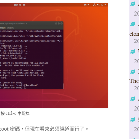
2
clo
2
2
The
2
2
按 ctrl-c 中斷掉
 root 密碼，但現在看來必須繞道而行了。
2