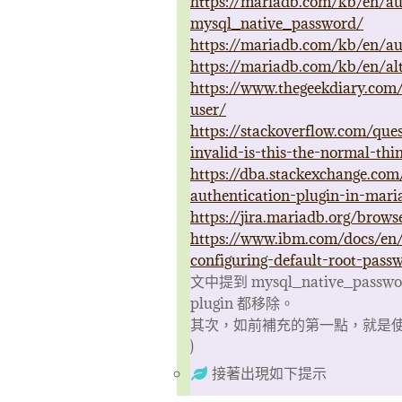
https://mariadb.com/kb/en/au
mysql_native_password/
https://mariadb.com/kb/en/au
https://mariadb.com/kb/en/alt
https://www.thegeekdiary.com/
user/
https://stackoverflow.com/qu
invalid-is-this-the-normal-thi
https://dba.stackexchange.co
authentication-plugin-in-mari
https://jira.mariadb.org/bro
https://www.ibm.com/docs/en/
configuring-default-root-pas
文中提到 mysql_native_p
plugin 都移除。
其次，如前補充的第一點，就是使用 
)
接著出現如下提示