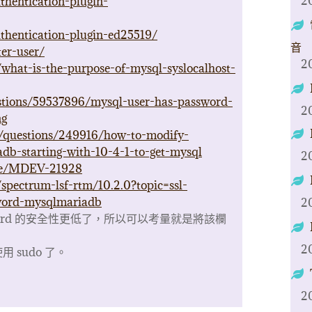
2
thentication-plugin-
thentication-plugin-ed25519/
音
er-user/
2
what-is-the-purpose-of-mysql-syslocalhost-
estions/59537896/mysql-user-has-password-
2
ng
m/questions/249916/how-to-modify-
adb-starting-with-10-4-1-to-get-mysql
2
wse/MDEV-21928
spectrum-lsf-rtm/10.2.0?topic=ssl-
sword-mysqlmariadb
2
assword 的安全性更低了，所以可以考量就是將該欄
2
sudo 了。
2