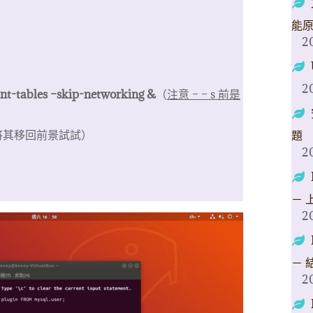
能
2
2
nt-tables –skip-networking &
（
注意 – – s 前是
將其移回前景試試）
題
2
－ 
2
－ 
2