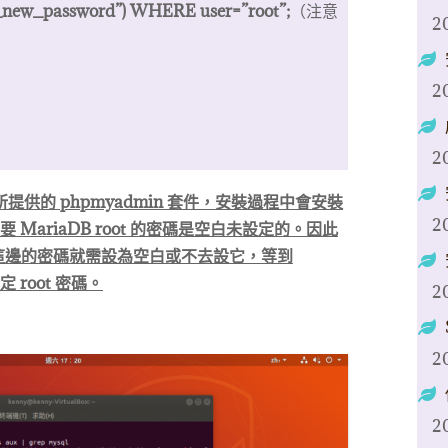
ew_password”) WHERE user=”root”;
（注意
2
2
2
所提供的 phpmyadmin 套件，安裝過程中會安裝
2
要 MariaDB root 的密碼是空白未設定的。因此
這邊的密碼就需設為空白或不去設它，等到
 root 密碼。
2
2
2