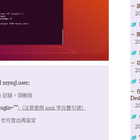
－ 
2
－ 
2
－ 
2
：
 mysql.user;
－ 在
cket 記錄，須刪除
Des
2
ugin=””;
（注意使用 ansi 字元雙引號）
碼，也可登出再設定
2