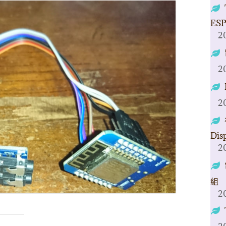
ESP
2
2
2
Dis
2
組
2