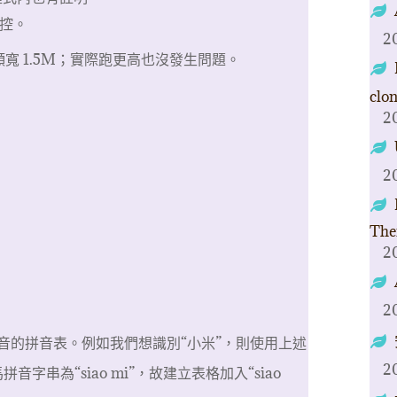
操控。
2
頻寬 1.5M；實際跑更高也沒發生問題。
clo
2
2
The
2
2
音的拼音表。例如我們想識別“小米”，則使用上述
2
字串為“siao mi”，故建立表格加入“siao