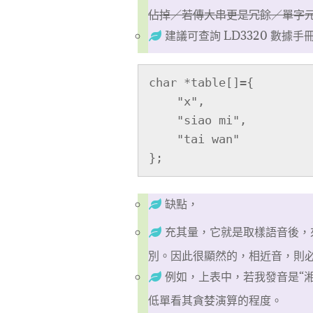
佔掉／若傳大串更是冗餘／單字
建議可查詢 LD3320 數
char *table[]={

    "x",

    "siao mi",

    "tai wan"

};
缺點，
充其量，它就是取樣語音後，來與
別。因此很顯然的，相近音，則
例如，上表中，若我發音是“湘
低單看其貪婪演算的程度。