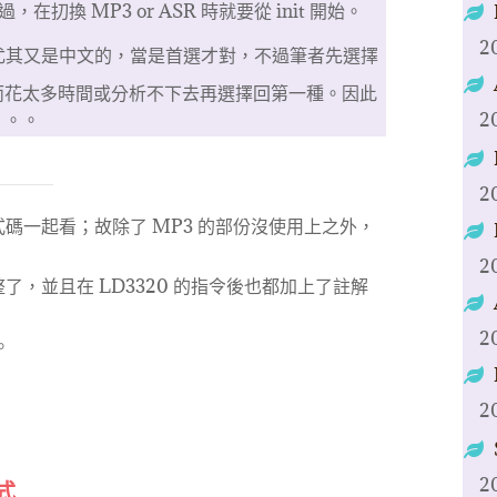
，在㧅換 MP3 or ASR 時就要從 init 開始。
2
寫，尤其又是中文的，當是首選才對，不過筆者先選擇
而花太多時間或分析不下去再選擇回第一種。因此
2
。。。
2
碼一起看；故除了 MP3 的部份沒使用上之外，
2
，並且在 LD3320 的指令後也都加上了註解
2
。
2
2
式