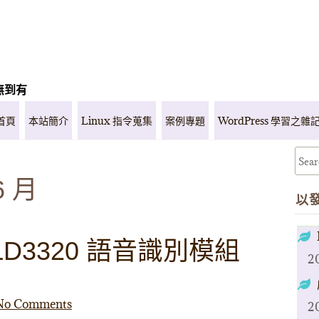
無到有
首頁
本站簡介
Linux 指令蒐集
案例專題
WordPress 學習之雜
6 月
以
D3320 語音識別模組
2
No Comments
2