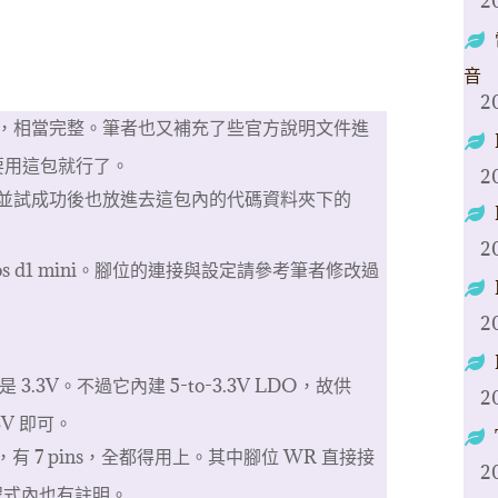
2
音
2
，相當完整。筆者也又補充了些官方說明文件進
要用這包就行了。
2
並試成功後也放進去這包內的代碼資料夾下的
2
mos d1 mini。腳位的連接與設定請參考筆者修改過
2
是 3.3V。不過它內建 5-to-3.3V LDO，故供
2
.3V 即可。
除外，有 7 pins，全都得用上。其中腳位 WR 直接接
2
程式內也有註明。