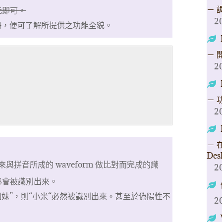
－ 
元即可。
2
據手冊，便可了解所提供之功能全貌。
－ 
2
－ 
2
－ 在
Des
拼音所成的 waveform 做比對而完成的識
2
必會被識別出來。
妹”，則“小米“必然被識別出來。甚至於偽陽性不
2