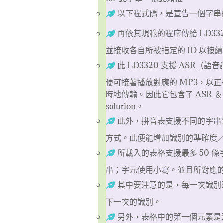
以下程式碼，是宣告一個字串的
再依其規範的程序傳給 LD33
並接收各自所被指定的 ID 以接
此 LD3320 支援 ASR（語
便可接著播放對應的 MP3，以正確回
時地傳輸。因此它包含了 ASR ＆ 
solution。
此外，拼音表支援不同的字串對
方式。此便能增加識別的準確度／
所載入的表格支援最多 50 條
串；字元使用小寫。並且所對應的 I
其中要注意的是，每一次識別
下一次的識別。
另外，表格中的第一個元素是沒