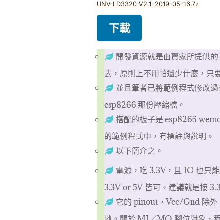
UNV-LD3320-V2.1-2019-05-16.7z
下載
開發資源就是由賣家所提供的
去，原則上不用怕還少什麼，只
並且筆者已將範例程式修改過
esp8266 那份壓縮檔。
搭配的板子是 esp8266 we
的範例程式中，有標註與說明。
以下簡介之。
電源，吃 3.3V，且 IO 也只能
3.3V or 5V 皆可。建議就是接 3
它的 pinout，Vcc/Gnd 
地。關於 MI／MO 腳位對象，