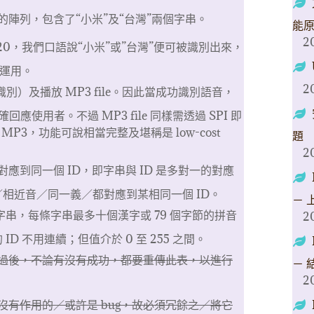
陣列，包含了“小米”及“台灣”兩個字串。
能
2
20，我們口語說“小米”或”台灣”便可被識別出來，
續運用。
2
音識別）及播放 MP3 file。因此當成功識別語音，
應使用者。不過 MP3 file 同樣需透過 SPI 即
MP3，功能可說相當完整及堪稱是 low-cost
題
2
應到同一個 ID，即字串與 ID 是多對一的對應
相近音／同一義／都對應到某相同一個 ID。
－ 
字串，每條字串最多十個漢字或 79 個字節的拼音
2
D 不用連續；但值介於 0 至 255 之間。
過後，不論有沒有成功，都要重傳此表，以進行
－ 
2
有作用的／或許是 bug，故必須冗餘之／將它