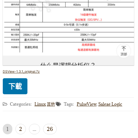
DSView-1.3.1_original.7z
下載
Categories:
Linux
其他
Tags:
PulseView
,
Saleae Logic
文
1
2
...
26