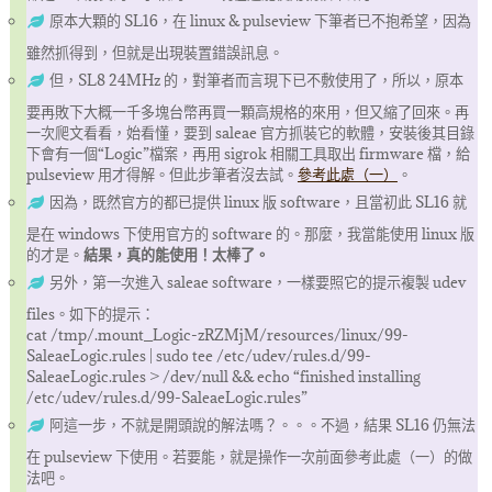
原本大顆的 SL16，在 linux & pulseview 下筆者已不抱希望，因為
雖然抓得到，但就是出現裝置錯誤訊息。
但，SL8 24MHz 的，對筆者而言現下已不敷使用了，所以，原本
要再敗下大概一千多塊台幣再買一顆高規格的來用，但又縮了回來。再
一次爬文看看，始看懂，要到 saleae 官方抓裝它的軟體，安裝後其目錄
下會有一個“Logic”檔案，再用 sigrok 相關工具取出 firmware 檔，給
pulseview 用才得解。但此步筆者沒去試。
參考此處（一）
。
因為，既然官方的都已提供 linux 版 software，且當初此 SL16 就
是在 windows 下使用官方的 software 的。那麼，我當能使用 linux 版
的才是。
結果，真的能使用！太棒了。
另外，第一次進入 saleae software，一樣要照它的提示複製 udev
files。如下的提示：
cat /tmp/.mount_Logic-zRZMjM/resources/linux/99-
SaleaeLogic.rules | sudo tee /etc/udev/rules.d/99-
SaleaeLogic.rules > /dev/null && echo “finished installing
/etc/udev/rules.d/99-SaleaeLogic.rules”
阿這一步，不就是開頭說的解法嗎？。。。不過，結果 SL16 仍無法
在 pulseview 下使用。若要能，就是操作一次前面參考此處（一）的做
法吧。