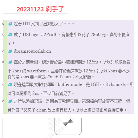
20231123 剁手了
趁著 1111 又掏了出來獻人了。。。
敗了 DSLogic U2Pro16，有優惠所以花了 2860 元，真的不便宜
丫！
dreamsourcelab.cn
鑑於之前量測，總是礙於最小取樣週期是 12.5ns，所以只能取得最
小 25ns 的 waveform，主要在於偏差就是 12.5ns；所以 75ns 要不是
真的是 75ns 要不就是 75ns+-12.5ns；不太舒服。
現在這顆最大取樣頻率／buffer mode，是 1GHz，8 channels。所
以可以精細到 2ns，至少目前滿足了。
之所以追加記錄，是因為其軟體界面之來源檔內容放置不正確；但
另外自己又忘了 clean 故此檔有點大。所以此檔已修正可直接使用。