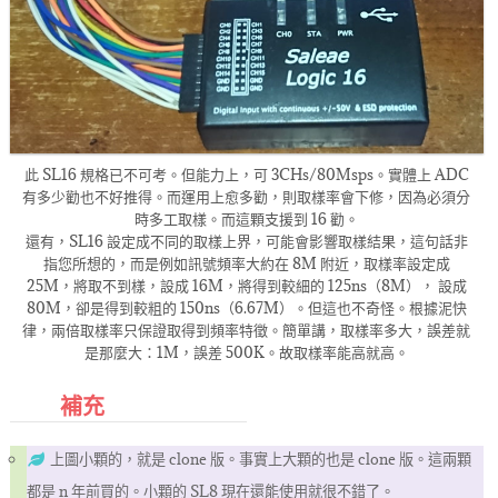
此 SL16 規格已不可考。但能力上，可 3CHs/80Msps。實體上 ADC
有多少勸也不好推得。而運用上愈多勸，則取樣率會下修，因為必須分
時多工取樣。而這顆支援到 16 勸。
還有，SL16 設定成不同的取樣上界，可能會影響取樣結果，這句話非
指您所想的，而是例如訊號頻率大約在 8M 附近，取樣率設定成
25M，將取不到樣，設成 16M，將得到較細的 125ns（8M）， 設成
80M，卻是得到較粗的 150ns（6.67M）。但這也不奇怪。根據泥快
律，兩倍取樣率只保證取得到頻率特徵。簡單講，取樣率多大，誤差就
是那麼大：1M，誤差 500K。故取樣率能高就高。
補充
上圖小顆的，就是 clone 版。事實上大顆的也是 clone 版。這兩顆
都是 n 年前買的。小顆的 SL8 現在還能使用就很不錯了。