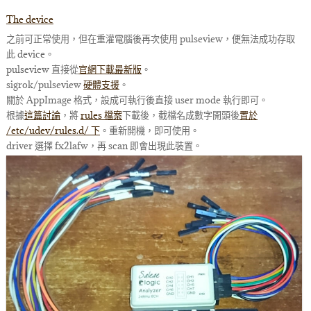
The device
之前可正常使用，但在重灌電腦後再次使用 pulseview，便無法成功存取
此 device。
pulseview 直接從
官網下載最新版
。
sigrok/pulseview
硬體支援
。
關於 AppImage 格式，設成可執行後直接 user mode 執行即可。
根據
這篇討論
，將
rules 檔案
下載後，截檔名成數字開頭後
置於
/etc/udev/rules.d/ 下
。重新開機，即可使用。
driver 選擇 fx2lafw，再 scan 即會出現此裝置。