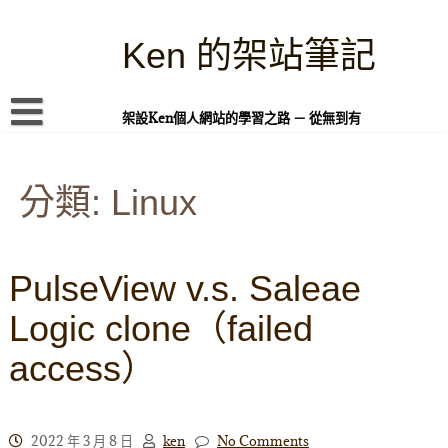
Skip
to
content
Ken 的架站筆記
架設Ken個人網站的學習之路 － 從無到有
首頁
分類:
本站簡介
Linux
Linux 指令蒐集
案例專題
PulseView v.s. Saleae
WordPress 學習之雜記
Logic clone（failed
PHP 語言
access）
頁面練習
隱私權政策
2022 年 3 月 8 日
ken
No Comments