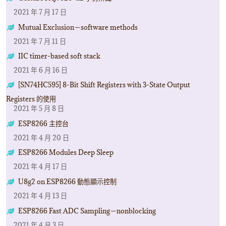
2021 年 7 月 17 日
Mutual Exclusion－software methods
2021 年 7 月 11 日
IIC timer-based soft stack
2021 年 6 月 16 日
[SN74HC595] 8-Bit Shift Registers with 3-State Output
Registers 的使用
2021 年 5 月 8 日
ESP8266 主控台
2021 年 4 月 20 日
ESP8266 Modules Deep Sleep
2021 年 4 月 17 日
U8g2 on ESP8266 動態顯示控制
2021 年 4 月 13 日
ESP8266 Fast ADC Sampling－nonblocking
2021 年 4 月 3 日