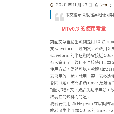
2020 年 11 月 27 日
ken
本文會示範很輕易地便可製作一顆
MTv0.3 的使用考量
前面文章曾給出範例是用 10 顆 tim
支 waveform。經調試，若改用 5 支 t
waveform 的半週期將會接近 5
有人會問了，為何不直接使用 1 顆 50
使用方式。當然可以。軟體 time
若只用於一途，就用一顆，若多途使用
會同（短）時間多顆 timer 須觸發
“疊失”吧。又，或許失點準無妨，
故現在問題轉而問道，
我若要使用 2kHz pwm 來驅動四
故若派生出 4 顆 50 us 的 t