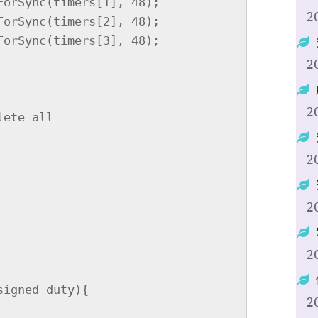
2
2
2
ete all

2
2
2
igned duty){

2