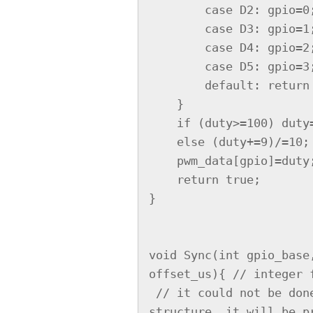
        case D2: gpio=0; break;

        case D3: gpio=1; break;

        case D4: gpio=2; break;

        case D5: gpio=3; break;

        default: return false;

    }

    if (duty>=100) duty=10;  // 100% duty

    else (duty+=9)/=10;

    pwm_data[gpio]=duty;

    return true;

}

void Sync(int gpio_base
offset_us){ // integer f
 // it could not be done based on current program 
structure. it will be p