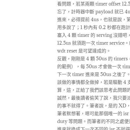
看問題，若某兩顆 timer offse
忘了，計時器中斷 payload 就已 4u
進來，必得提前 4us，也就是說，第
用多說了；1 秒內有 0.2 秒都在
塞入 4 顆 timer 的 serving
12.5us 就須跑一次 timer ser
wdt reset 是可望達成的。
反觀，剛剛是 4 顆 50us 的 timer
的範例），每 50us 才會做一次 time
下一次 timer 進來是 50us 之後
該做的事情都全做掉，若是驅動 4 
算，這，正給了我們該思考此問題
誠然，最後讀者偷笑了說，我只要派生 1 支
的事不就得了。筆者說，是的 XD
筆者默想著，嗯可能那個唯一的 is
duty 等問題。而筆者的不同之處便
進來就換成下一次不同的 isr 不