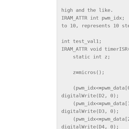
                            // 1 for 10% high, 
high and the like.

IRAM_ATTR int pwm_idx; 
to 10, represents 10 ste
int test_val1;

IRAM_ATTR void timerISR(
    static int z;

    z=micros();

    (pwm_idx<=pwm_data[0])? digitalWrite(D2, 1): 
digitalWrite(D2, 0);

    (pwm_idx<=pwm_data[1])? digitalWrite(D3, 1): 
digitalWrite(D3, 0);

    (pwm_idx<=pwm_data[2])? digitalWrite(D4, 1): 
digitalWrite(D4, 0);
