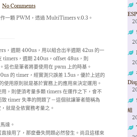
No Comments
ESP
 PWM，透過 MultiTimers v.0.3。
2
2
ers，週期 400us，用以組合出半週期 42us 的一
imers，週期 240us，offset 48us，則
2
0us。這也是筆者將要使用在 pwm 上的時基。
us 的 timer，經實測只誤差 1.5us，優於上述的
Dis
rs 的使用原則就是基於實務上的應用來決定運用。
2
，則便須考量多顆 timers 在運作之下，會不
而致 timer 失準的問題了－這個就讓筆者簡稱為
故，就是全依實務考量之。
組
2
顆馬達。
imer，若直接用了，那麼疊失問題必然發生。尚且這樣來