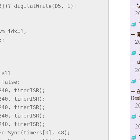
－ 
2
－ 
2
－ 
2
all

－ 在
Des
2
2