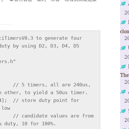
2
clo
tiTimersV0.3 to generate four 
2
duty by using D2, D3, D4, D5

2
rs.h"

The
2
     // 5 timers, all are 240us, 
h other, to yield a 50us timer.

4];  // store duty point for 
2
low

 are from 
2
 duty, 10 for 100%.
