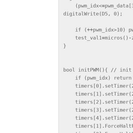
    (pwm_idx<=pwm_data[3])? digitalWrite(D5, 1): 
digitalWrite(D5, 0);

    if (++pwm_idx>10) pwm_idx=1;

    test_val1=micros()-z;

}

bool initPWM(){ // init 
    if (pwm_idx) return false;

    timers[0].setTimer(240, timerISR);

    timers[1].setTimer(240, timerISR);

    timers[2].setTimer(240, timerISR);

    timers[3].setTimer(240, timerISR);

    timers[4].setTimer(240, timerISR);

    timers[1].ForceHaltForSync(timers[0], 48);
