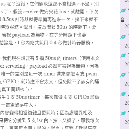
2
t 12.5us 呢？沒錯，它們倆永遠都不會相遇，不過，別
s 了，假設 service 做完只花 1us，就離開，下次
 8.5us 計時器就得準備再進來一次，接下來就不
音
2
跑計時器服務。況且，這意謂著 50us 的時距下，要
 沒錯吧，若視 payload 為無物，在等分時距下也要
vice。結論是，1 秒內總共耗用 0.4 秒做計時器服務，
2
s，我們現在想要有 5 顆 50us 的 timers（使用本文
2
r servicing，payload 必然可被視為無物，因為
了。唯一的差別是每一次 timer 進來會把 4 支 pwm
支 GPIO，耗時應不會太大，但免除不了該有的運
2
的真正問題核心。
 50us timer，每次都做 4 支 GPIOs 該做
2
，一雷驚醒夢中人。
r 內會變得相當複雜且更耗時；因為處理異相及
是把它分攤到 5 支 isr 內。按，又說了，那我每次
2
就得了，筆者無言道，是的。默言，寫程式就是這麼