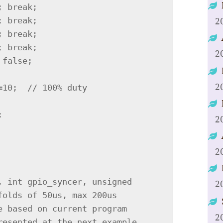
2
2
2
2
2
, int gpio_syncer, unsigned 
2
olds of 50us, max 200us

2
resented at the next example
