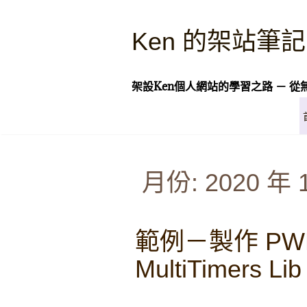
Skip
to
Ken 的架站筆記
content
架設Ken個人網站的學習之路 － 從
月份:
2020 年 
範例－製作 PWM
MultiTimers Lib