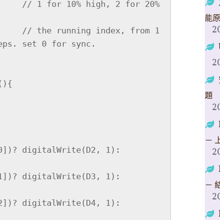
2 for 20% 
能
2
     // the running index, from 1 
ps. set 0 for sync.

2
){

題
2
－ 
2
－ 
2