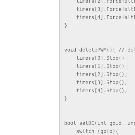
    timers[2].ForceHaltForSync(timers[1], 48);

    timers[3].ForceHaltForSync(timers[2], 48);

    timers[4].ForceHaltForSync(timers[3], 48);

}

void deletePWM(){ // del
    timers[0].Stop();

    timers[1].Stop();

    timers[2].Stop();

    timers[3].Stop();

    timers[4].Stop();

}

bool setDC(int gpio, uns
    switch (gpio){
