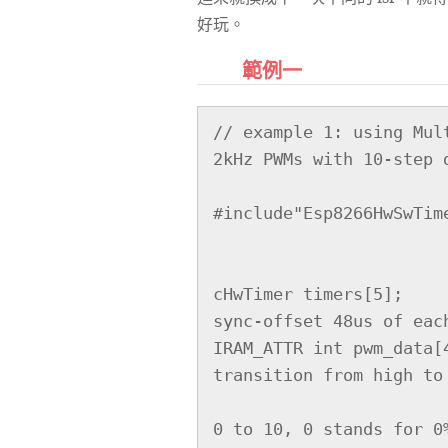
好玩。
範例一
// example 1: using Mul
2kHz PWMs with 10-step 
#include"Esp8266HwSwTime
cHwTimer timers[5];    
sync-offset 48us of eac
IRAM_ATTR int pwm_data[
transition from high to 
                            // candidate values
0 to 10, 0 stands for 0%