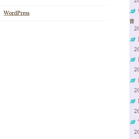
2
:
WordPress
音
2
2
2
2
2
2