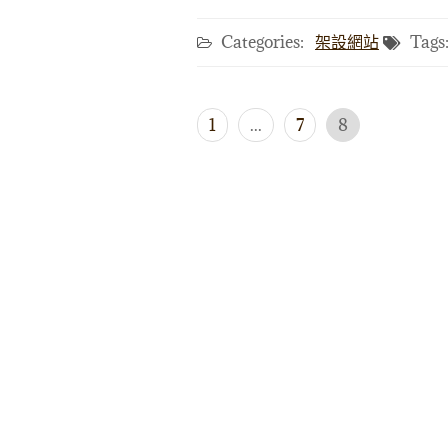
Categories:
架設網站
Tags
文
1
...
7
8
章
導
覽