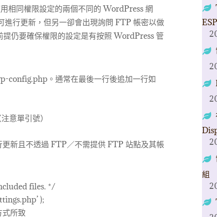
相同權限設定的兩個不同的 WordPress 網
即可進行更新，但另一卻會出現詢問 FTP 帳密以做
ESP
2
仍要確保權限的設定是有按照 WordPress 管
2
wp-config.php。通常在最後一行後追加一行如
2
t’);（注意單引號）
Dis
2
新且不透過 FTP／不需提供 FTP 站點及其帳
組
2
cluded files. */
ings.php’ );
方式所致