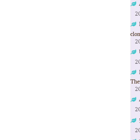
2
clo
2
2
The
2
2
2