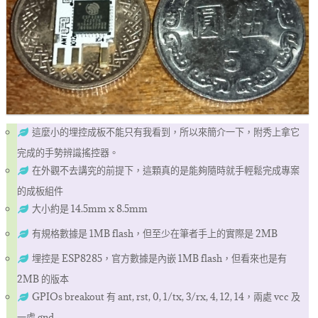
這麼小的埋控成板不能只有我看到，所以來簡介一下，附秀上拿它
完成的手勢辨識搖控器。
在外觀不去講究的前提下，這顆真的是能夠隨時就手輕鬆完成專案
的成板組件
大小約是 14.5mm x 8.5mm
有規格數據是 1MB flash，但至少在筆者手上的實際是 2MB
埋控是 ESP8285，官方數據是內嵌 1MB flash，但看來也是有
2MB 的版本
GPIOs breakout 有 ant, rst, 0, 1/tx, 3/rx, 4, 12, 14，兩處 vcc 及
一處 gnd