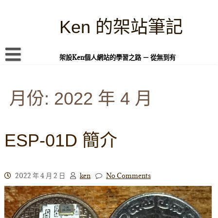
Skip
to
content
Ken 的架站筆記
架設Ken個人網站的學習之路 － 從無到有
首頁
月份:
本站簡介
2022 年 4 月
Linux 指令蒐集
案例專題
ESP-01D 簡介
WordPress 學習之雜記
PHP 語言
2022 年 4 月 2 日
ken
No Comments
頁面練習
隱私權政策