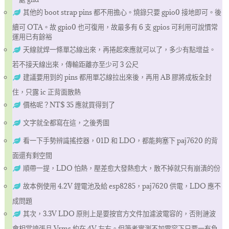
其他的 boot strap pins 都不用擔心。燒錄只要 gpio0 接地即可。後
續可 OTA。故 gpio0 也可復用，故最多有 6 支 gpios 可利用可說慣常
運用已有餘裕
天線就焊一條單芯線出來，再捲起來應就可以了，多少有點增益。
若不接天線出來，傳輸距離亦至少可 3 公尺
建議要用到的 pins 都用單芯線拉出來後，再用 AB 膠將成板全封
住，只露 ic 正背面散熱
價格呢？NT$ 35 應就買得到了
文字就全都寫在這，之後秀圖
看一下手勢辨識搖控器，01D 和 LDO，都能夠塞下 paj7620 的背
面還有剩空間
順帶一提，LDO 怕熱，壓差愈大發熱愈大，散不掉就只有崩潰的份
故本例使用 4.2V 鋰電池及給 esp8285，paj7620 供電，LDO 應不
成問題
其次，3.3V LDO 原則上是要按官方文件加濾波電容的，否則漣波
會相當誇張且 Vrms 約在 4V 左右。但筆者實測不加電容下只要一有負