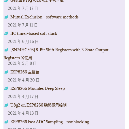
Gesture PAJ7620-u2 手勢辨識
2021 年 7 月 17 日
Mutual Exclusion－software methods
2021 年 7 月 11 日
IIC timer-based soft stack
2021 年 6 月 16 日
[SN74HC595] 8-Bit Shift Registers with 3-State Output
Registers 的使用
2021 年 5 月 8 日
ESP8266 主控台
2021 年 4 月 20 日
ESP8266 Modules Deep Sleep
2021 年 4 月 17 日
U8g2 on ESP8266 動態顯示控制
2021 年 4 月 13 日
ESP8266 Fast ADC Sampling－nonblocking