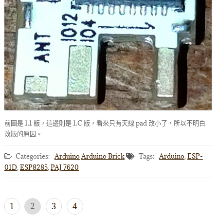
前圖是 1.1 版，這邊則是 1.C 版，看來只有天線 pad 改小了，所以不明白
改版的原因。
Categories:
Arduino
Arduino Brick
Tags:
Arduino
,
ESP-
01D
,
ESP8285
,
PAJ 7620
文
1
2
3
4