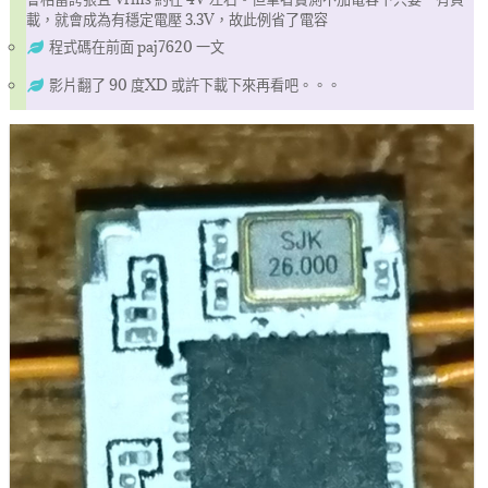
載，就會成為有穩定電壓 3.3V，故此例省了電容
程式碼在前面 paj7620 一文
影片翻了 90 度XD 或許下載下來再看吧。。。