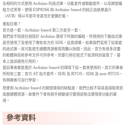
全相同的方式使用 Arduino 的函式庫，功能套件或驅動套件，以及開發編
程方式等等，使得 ESP8266 與 Arduino-based 的純正血統單晶片
（AVR）得以平起平坐甚至於更勝於藍。
重點在哪？
官方是一套，Arduino-based 第三方是另一套。
我們並不知道在相容於 Arduino 環境下所做的編程，所使用的下層函式庫
是否使用了及使用了哪些官方的 SDK。這意謂著，如果我們混用了這兩套
的函式庫，就可能發生硬體資源衝突而難以除錯。因此，官方有很多詳盡
的軟體與技術參考文件可供參考，但要引用在程式下就須特別留意了，基
本上是該避免引用的。
當前筆者都是基於 Arduino-based 的環境下這一套來使用的。其它的筆者
所知有三套：官方 AT 指令套件，SDK 及 RTOS，SDK 及 non-RTOS。
有興趣者可自行學習。
而使用 Arduino-based 的開發環境的缺點是，我們比較不容易直接取用到
底層硬體資源，故實作下會有綁手綁腳或可實現卻無法實現某功能的窘
境。
參考資料