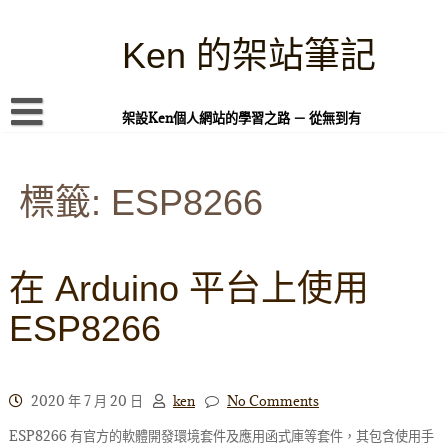
Skip
to
content
Ken 的架站筆記
架設Ken個人網站的學習之路 － 從無到有
首頁
標籤:
本站簡介
ESP8266
Linux 指令蒐集
案例專題
在 Arduino 平台上使用
WordPress 學習之雜記
ESP8266
PHP 語言
頁面練習
2020 年 7 月 20 日
ken
No Comments
隱私權政策
ESP8266 有官方的軟體開發環境套件及應用函式庫等套件，其包含使用手