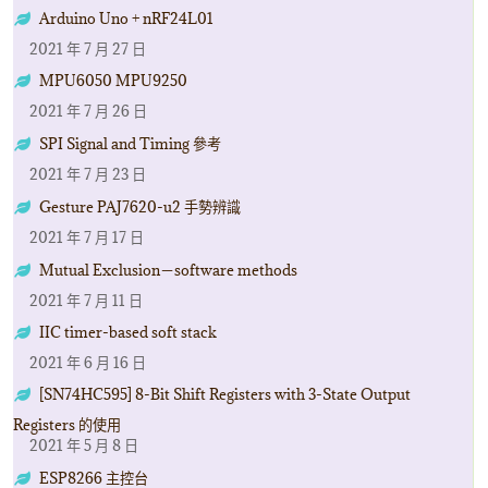
Arduino Uno + nRF24L01
2021 年 7 月 27 日
MPU6050 MPU9250
2021 年 7 月 26 日
SPI Signal and Timing 參考
2021 年 7 月 23 日
Gesture PAJ7620-u2 手勢辨識
2021 年 7 月 17 日
Mutual Exclusion－software methods
2021 年 7 月 11 日
IIC timer-based soft stack
2021 年 6 月 16 日
[SN74HC595] 8-Bit Shift Registers with 3-State Output
Registers 的使用
2021 年 5 月 8 日
ESP8266 主控台