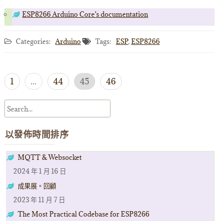
ESP8266 Arduino Core’s documentation
Categories:
Arduino
Tags:
ESP
,
ESP8266
文
1
...
44
45
46
章
導
覽
以發佈時間排序
MQTT & Websocket
2024 年 1 月 16 日
成果展。回顧
2023 年 11 月 7 日
The Most Practical Codebase for ESP8266