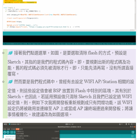
接著我們點選選單，如圖，是要選取清除 flash 的方式，預設是
Sketch，其指的是我們的程式碼內容。即，要規劃出新的程式碼及功
能，舊的程式碼必須先被清除才行。即，只能先清再寫，沒有所謂直接
覆寫。
然而要是我們程式碼中，曾經有去設定 WIFI AP/Station 相關的設
定值，則這些設定值會被 BSP 放置到 Flash 中特別的區塊，其有別於
Sketch。也因此，若延用預設值只清除 Sketch 且我們已設定過 WIFI
設定值，則，例如下次我將開發板重新規劃成只有閃燈功能，該 WIFI
設定仍將被啟用並連線至 AP 上或當成 AP 讓終端連過來開發板；將讓
事情複雜化。故建議改為如圖選項。