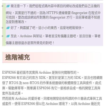
需注意一下，我們從程式碼內容中將目的網址改成我們自己主機的
網址，其實是行不通的，因為 HTTPS 連線需要 fingerprint 在程式中
可找到，要改成該網站所對應的 fingerprint 才行，目前筆者還不知道
怎麼對應著改。
好了，夠震撼了吧，這小小的東西，這麼地輕鬆愉快。
至此，Arduino 與架站，筆者並沒有偏離主題吧，並且往後，筆者
偏離主題很遠亦是眾所樂見的對吧！
進階補充
ESP8266 最初面市其實與 Arduino 是無任何關聯性的。
ESP8266 有它自己的官方 SDK，甚至於是第三方的 SDK。並且也陸續開
發了 RTOS 及 non-RTOS 的作業系統層級的軟體開發工具與套件，函式
庫，驅動庫等等。簡單講 ESP8266 有它一脈相承自成一格的開發工具與
套件及函式庫。
然而就有 Arduino 的愛好者，同樣地開發這些所謂的中介層函式庫與工具
或套件，使得 ESP8266 得以在 Arduino 環境下，以與 Arduino 幾近完