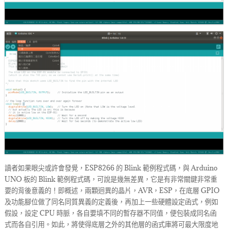
讀者如果眼尖或許會發覺，ESP8266 的 Blink 範例程式碼，與 Arduino
UNO 板的 Blink 範例程式碼，可說是幾無差異，它是有非常關鍵非常重
要的背後意義的！即概述，兩顆迥異的晶片，AVR，ESP，在底層 GPIO
及功能腳位做了同名同質異義的定義後，再加上一些硬體設定函式，例如
假設，設定 CPU 時脈，各自要填不同的暫存器不同值，便包裝成同名函
式而各自引用。如此，將使得底層之外的其他層的函式庫將可最大限度地