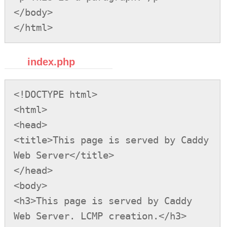
</body>

</html>
index.php
<!DOCTYPE html>

<html>

<head>

<title>This page is served by Caddy 
Web Server</title>

</head>

<body>

<h3>This page is served by Caddy 
Web Server. LCMP creation.</h3>
