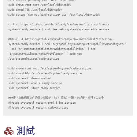
sudo chown root:root /usr/local/bin/caddy

sudo chmod 755 /usr/local/bin/caddy

sudo setcap 'cap_net_bind_service=+eip' /usr/local/bin/caddy

curl -L https://github.com/mholt/caddy/raw/master/dist/init/linux-
systemd/caddy.service | sudo tee /etc/systemd/system/caddy.service

###curl -L https://github.com/mholt/caddy/raw/master/dist/init/linux-
systemd/caddy.service | sed "s/;CapabilityBoundingSet/CapabilityBoundingSet/" 
| sed "s/;AmbientCapabilities/AmbientCapabilities/" | sed 
"s/;NoNewPrivileges/NoNewPrivileges/" | sudo tee 
/etc/systemd/system/caddy.service

sudo chown root:root /etc/systemd/system/caddy.service

sudo chmod 644 /etc/systemd/system/caddy.service

sudo systemctl daemon-reload

sudo systemctl enable caddy.service

sudo systemctl start caddy.service

###接下來做相關文件的建立與設定，如下 測試 一節。完成後，執行下二命令

###sudo systemctl restart php7.3-fpm.service

測試