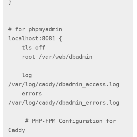
}

# for phpmyadmin

localhost:8081 {

    tls off

    root /var/web/dbadmin

    log 
/var/log/caddy/dbadmin_access.log

    errors 
/var/log/caddy/dbadmin_errors.log

     # PHP-FPM Configuration for 
Caddy
