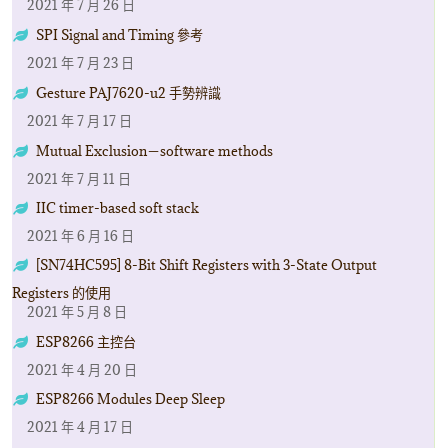
2021 年 7 月 26 日
SPI Signal and Timing 參考
2021 年 7 月 23 日
Gesture PAJ7620-u2 手勢辨識
2021 年 7 月 17 日
Mutual Exclusion－software methods
2021 年 7 月 11 日
IIC timer-based soft stack
2021 年 6 月 16 日
[SN74HC595] 8-Bit Shift Registers with 3-State Output
Registers 的使用
2021 年 5 月 8 日
ESP8266 主控台
2021 年 4 月 20 日
ESP8266 Modules Deep Sleep
2021 年 4 月 17 日