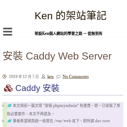
Skip
to
content
Ken 的架站筆記
架設Ken個人網站的學習之路 － 從無到有
首頁
安裝 Caddy Web Server
本站簡介
Linux 指令蒐集
案例專題
2019 年 12 月 7 日
ken
No Comments
Caddy 安裝
WordPress 學習之雜記
PHP 語言
本文與前一篇文章 ”安裝 phpmyadmin“ 有連貫，即，已安裝了某
頁面練習
些必要套件，本文不再提及。
隱私權政策
筆者希望網頁統一收管在 /var/web 底下，即所謂 doc root