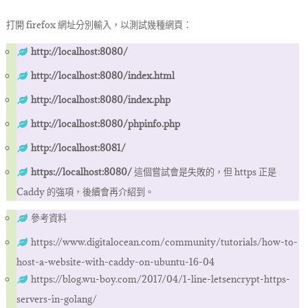
打開 firefox 網址分別輸入，以測試幾種網頁：
http://localhost:8080/
http://localhost:8080/index.html
http://localhost:8080/index.php
http://localhost:8080/phpinfo.php
http://localhost:8081/
https://localhost:8080/
這個嘗試會是失敗的，但 https 正是
Caddy 的強項，後續會再介紹到。
參考資料
https://www.digitalocean.com/community/tutorials/how-to-
host-a-website-with-caddy-on-ubuntu-16-04
https://blog.wu-boy.com/2017/04/1-line-letsencrypt-https-
servers-in-golang/