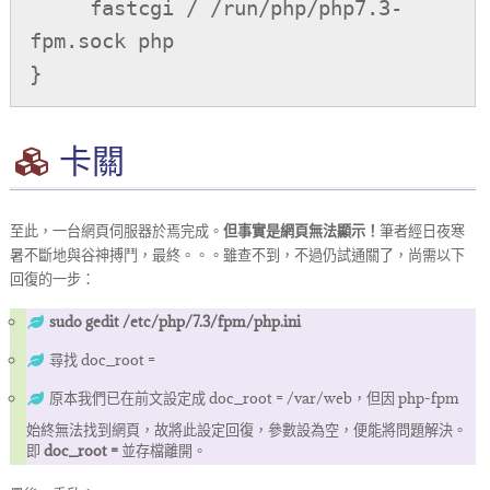
     fastcgi / /run/php/php7.3-
fpm.sock php

}
卡關
至此，一台網頁伺服器於焉完成。
但事實是網頁無法顯示！
筆者經日夜寒
暑不斷地與谷神搏鬥，最終。。。雖查不到，不過仍試通關了，尚需以下
回復的一步：
sudo gedit /etc/php/7.3/fpm/php.ini
尋找 doc_root =
原本我們已在前文設定成 doc_root = /var/web，但因 php-fpm
始終無法找到網頁，故將此設定回復，參數設為空，便能將問題解決。
即
doc_root =
並存檔離開。