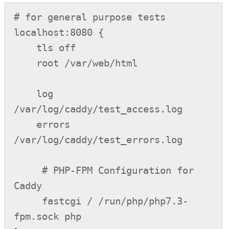
# for general purpose tests

localhost:8080 {

    tls off

    root /var/web/html

    log 
/var/log/caddy/test_access.log

    errors 
/var/log/caddy/test_errors.log

     # PHP-FPM Configuration for 
Caddy

     fastcgi / /run/php/php7.3-
fpm.sock php
