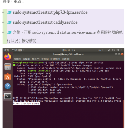
最後，重啟：
sudo systemctl restart php7.3-fpm.service
sudo systemctl restart caddy.service
之後，可用 sudo systemctl status service-name 查看服務器的執
行狀況；按Q離開