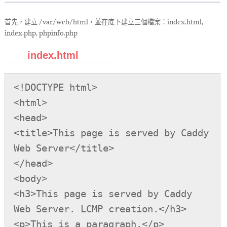
首先，建立 /var/web/html，並在底下建立三個檔案：index.html,
index.php, phpinfo.php
index.html
<!DOCTYPE html>

<html>

<head>

<title>This page is served by Caddy 
Web Server</title>

</head>

<body>

<h3>This page is served by Caddy 
Web Server. LCMP creation.</h3>

<p>This is a paragraph.</p>
