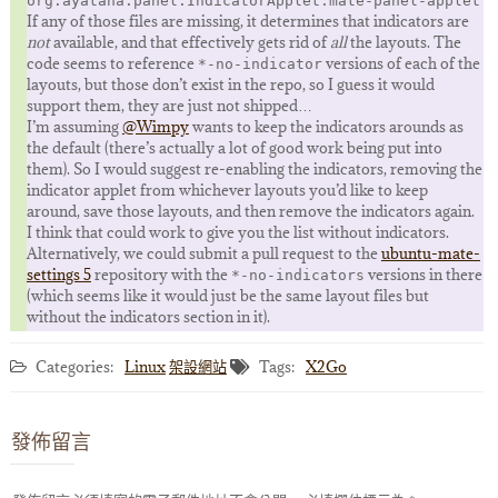
org.ayatana.panel.IndicatorApplet.mate-panel-applet
If any of those files are missing, it determines that indicators are
not
available, and that effectively gets rid of
all
the layouts. The
code seems to reference
versions of each of the
*-no-indicator
layouts, but those don’t exist in the repo, so I guess it would
support them, they are just not shipped…
I’m assuming
@Wimpy
wants to keep the indicators arounds as
the default (there’s actually a lot of good work being put into
them). So I would suggest re-enabling the indicators, removing the
indicator applet from whichever layouts you’d like to keep
around, save those layouts, and then remove the indicators again.
I think that could work to give you the list without indicators.
Alternatively, we could submit a pull request to the
ubuntu-mate-
settings 5
repository with the
versions in there
*-no-indicators
(which seems like it would just be the same layout files but
without the indicators section in it).
Categories:
Linux
架設網站
Tags:
X2Go
發佈留言