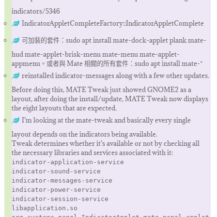
indicators/5346
IndicatorAppletCompleteFactory::IndicatorAppletComplete
可加裝的套件：sudo apt install mate-dock-applet plank mate-
hud mate-applet-brisk-menu mate-menu mate-applet-
appmenu。或者與 Mate 相關的所有套件：sudo apt install mate-*
reinstalled indicator-messages along with a few other updates.
Before doing this, MATE Tweak just showed GNOME2 as a
layout, after doing the install/update, MATE Tweak now displays
the eight layouts that are expected.
I’m looking at the mate-tweak and basically every single
layout depends on the indicators being available.
Tweak determines whether it’s available or not by checking all
the necessary libraries and services associated with it:
indicator-application-service
indicator-sound-service
indicator-messages-service
indicator-power-service
indicator-session-service
libapplication.so