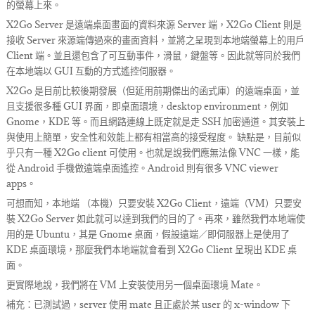
的螢幕上來。
X2Go Server 是遠端桌面畫面的資料來源 Server 端，X2Go Client 則是
接收 Server 來源端傳過來的畫面資料，並將之呈現到本地端螢幕上的用戶
Client 端。並且還包含了可互動事件，滑鼠，鍵盤等。因此就等同於我們
在本地端以 GUI 互動的方式遙控伺服器。
X2Go 是目前比較後期發展（但延用前期傑出的函式庫）的遠端桌面，並
且支援很多種 GUI 界面，即桌面環境，desktop environment，例如
Gnome，KDE 等。而且網路連線上既定就是走 SSH 加密通道。其安裝上
與使用上簡單，安全性和效能上都有相當高的接受程度。 缺點是，目前似
乎只有一種 X2Go client 可使用。也就是說我們應無法像 VNC 一樣，能
從 Android 手機做遠端桌面遙控。Android 則有很多 VNC viewer
apps。
可想而知，本地端 （本機）只要安裝 X2Go Client，遠端（VM）只要安
裝 X2Go Server 如此就可以達到我們的目的了。再來，雖然我們本地端使
用的是 Ubuntu，其是 Gnome 桌面，假設遠端／即伺服器上是使用了
KDE 桌面環境，那麼我們本地端就會看到 X2Go Client 呈現出 KDE 桌
面。
更實際地說，我們將在 VM 上安裝使用另一個桌面環境 Mate。
補充：已測試過，server 使用 mate 且正處於某 user 的 x-window 下