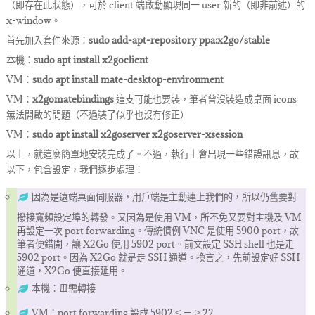
（即存在此狀態），可於 client 端啟動顯現同一 user 新的（即非前述）的
x-window。
首先加入套件來源：
sudo add-apt-repository ppa:x2go/stable
本機：
sudo apt install x2goclient
VM：
sudo apt install mate-desktop-environment
VM：
x2gomatebindings
這支可能也要裝，筆者曾沒裝造成桌面 icons
無法開啟的問題（不過裝了似乎也沒有修正）
VM：
sudo apt install x2goserver x2goserver-xsession
以上，就這麼簡單地安裝完成了。不過，執行上會出現一些錯誤訊息，故
以下，包含設定，我們逐步處理：
因為是遠端桌面伺服器，用戶端是主動連上我們的，所以仍舊要對
撥接寬頻設定埠的轉發。又因為是使用 VM，所不免又要對主機及 VM
再設定一次 port forwarding。傳統慣例 VNC 是使用 5900 port，故
筆者便錯開，讓 X2Go 使用 5902 port。前文設定 SSH shell 也是走
5902 port。因為 X2Go 就是走 SSH 通道。換言之，先前設定好 SSH
通道，X2Go 便直接延用。
本機：毌需轉接
VM：port forwarding 設成 5902 < — > 22