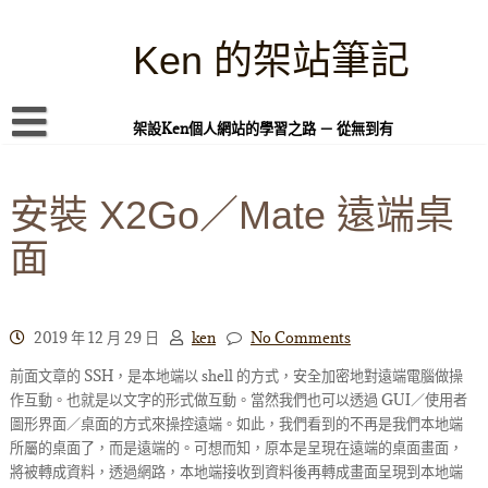
Skip
to
content
Ken 的架站筆記
架設Ken個人網站的學習之路 － 從無到有
首頁
安裝 X2Go／Mate 遠端桌
本站簡介
面
Linux 指令蒐集
案例專題
WordPress 學習之雜記
2019 年 12 月 29 日
ken
No Comments
前面文章的 SSH，是本地端以 shell 的方式，安全加密地對遠端電腦做操
PHP 語言
作互動。也就是以文字的形式做互動。當然我們也可以透過 GUI／使用者
頁面練習
圖形界面／桌面的方式來操控遠端。如此，我們看到的不再是我們本地端
所屬的桌面了，而是遠端的。可想而知，原本是呈現在遠端的桌面畫面，
隱私權政策
將被轉成資料，透過網路，本地端接收到資料後再轉成畫面呈現到本地端