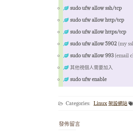
sudo ufw allow ssh/tcp
sudo ufw allow http/tcp
sudo ufw allow https/tcp
sudo ufw allow 5902
(my ss
sudo ufw allow 993
(email cl
其他視個人需要加入
sudo ufw enable
Categories:
Linux
架設網站
發佈留言