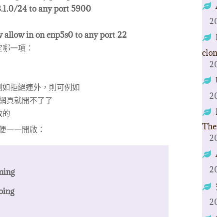
.1.0/24 to any port 5900
2
 allow in on enp5s0 to any port 22
定哪一項：
clo
2
例如拒絕連外，則可例如
2
網頁就開不了了
啟的
The
 便一一開啟：
2
2
ming
oing
2