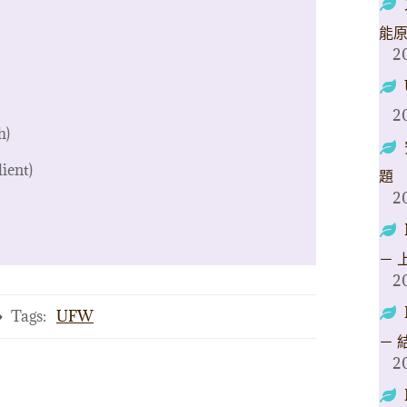
能
2
2
h)
ient)
題
2
－ 
2
Tags:
UFW
－ 
2