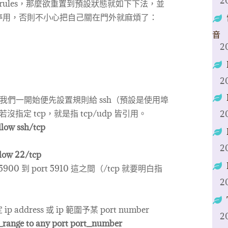
2
 rules，那麼欲重置到預設狀態就如下下法，並
停用，否則不小心把自己關在門外就麻煩了：
音
2
2
以我們一開始便先設置規則給 ssh（預設是使用埠
沒指定 tcp，就是指 tcp/udp 皆引用。
2
llow ssh/tcp
2
llow 22/tcp
0 到 port 5910 這之間（/tcp 就要明白指
2
ip address 或 ip 範圍予某 port number
2
_range to any port port_number