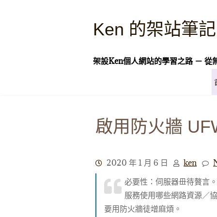
Skip
to
Ken 的架站筆記
content
架設Ken個人網站的學習之路 － 從
啟用防火牆 UF
2020 年 1 月 6 日
ken
必要性：伺服器毌待贅言
服務使用哪些網路資源／
要用防火牆徒增麻煩。