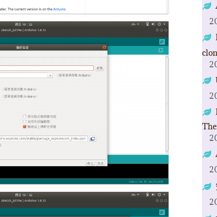
2
clo
2
2
The
2
2
2