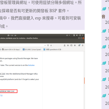
2
外的開發板管理員網址。可使用逗號分隔多個網址。所
動去探尋是否有可更新的開發板 BSP 套件。
音
中，我們直接鍵入 esp 來搜尋。可看到可安裝
2
即成。
2
2
2
2
2