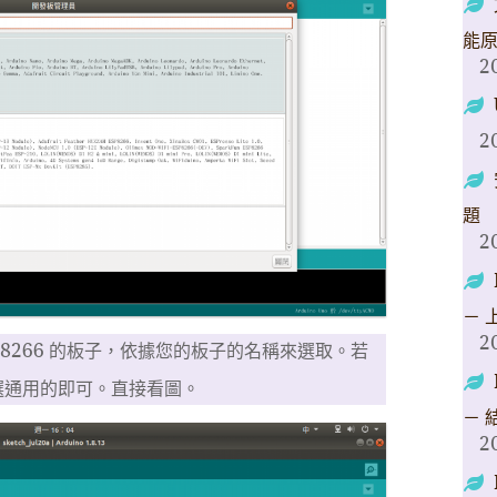
能
2
2
題
2
－ 
2
P8266 的板子，依據您的板子的名稱來選取。若
選通用的即可。直接看圖。
－ 
2