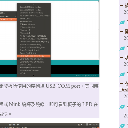
－ 
2
－ 
2
－ 
2
－ 在
板所使用的序列埠 USB-COM port。其同時
Des
2
 blink 編譯及燒錄，即可看到板子的 LED 在
鬆愉快。
2