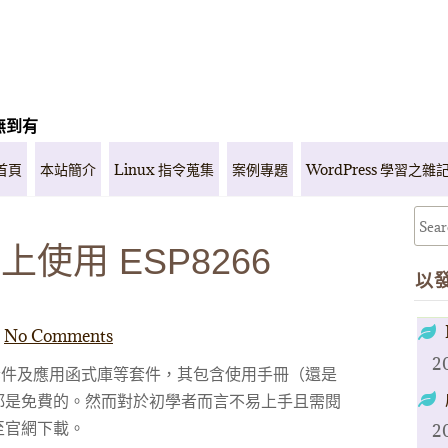
無到有
首頁
本站簡介
Linux 指令蒐集
案例專題
WordPress 學習之雜
台上使用 ESP8266
以
No Comments
2
境套件及應用函式庫等套件，其包含使用手冊（還是
都是免費的。然而對於初學者而言不易上手且需閱
至官網下載。
2