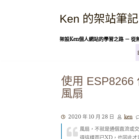
Skip
to
Ken 的架站筆記
content
架設Ken個人網站的學習之路 － 從
使用 ESP82
風扇
2020 年 10 月 28 日
ken
風扇，不就是通個直流或
得這樣而已XD，也因此才