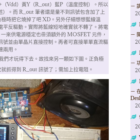
（Vdd）黃Y（R_out）藍P（溫度控制）。所以
－ 
述）。而 R_out 筆者還是量不到訊號包含加了上
2
極時把它燒掉了吧 XD。另外仔細想想藍線溫
低電平反驅動。實際將藍線短地確實就不轉了。將電
－ 
，一來供電源穩定也毌須額外的 MOSFET 元件，
2
小訊號並由單晶片直接控制。再者可直接單單直流驅
速兩用。
我們才玩得下去。故找來另一顆如下圖。正負極
－ 
抓得到 R_out 訊號了；需加上拉電阻。
2
－ 在
Des
2
2