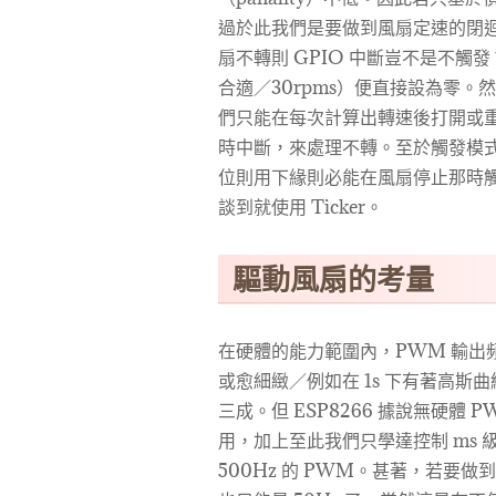
過於此我們是要做到風扇定速的閉
扇不轉則 GPIO 中斷豈不是不
合適／30rpms）便直接設為零
們只能在每次計算出轉速後打開或重
時中斷，來處理不轉。至於觸發模
位則用下緣則必能在風扇停止那時
談到就使用 Ticker。
驅動風扇的考量
在硬體的能力範圍內，PWM 輸出頻
或愈細緻／例如在 1s 下有著高斯曲
三成。但 ESP8266 據說無硬
用，加上至此我們只學達控制 ms
500Hz 的 PWM。甚著，若要做到 