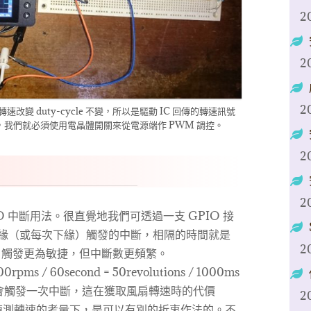
2
2
2
%，轉速改變 duty-cycle 不變，所以是驅動 IC 回傳的轉速訊號
速，我們就必須使用電晶體開關來從電源端作 PWM 調控。
2
2
PIO 中斷用法。很直覺地我們可透過一支 GPIO 接
次上緣（或每次下緣）觸發的中斷，相隔的時間就是
2
ge 觸發更為敏捷，但中斷數更頻繁。
 / 60second = 50revolutions / 1000ms
0ms 就會觸發一次中斷，這在獲取風扇轉速時的代價
2
基於偵測轉速的考量下，是可以有別的折衷作法的。不