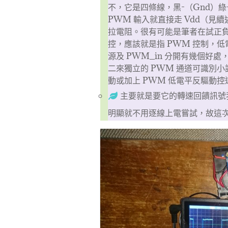
不，它是四條線，黑-（Gnd）綠+
PWM 輸入就直接走 Vdd（見續
拉電阻。很有可能是筆者在試正負
控，應該就是指 PWM 控制，
源及 PWM_in 分開有幾個好處
二來獨立的 PWM 通道可識別
動或加上 PWM 低電平反驅動控
主要就是要它的轉速回饋訊號
明顯就不用逐線上電嘗試，故這次就