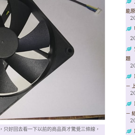
能
2
2
題
2
－ 
2
－ 
2
，只好回去看一下以前的商品頁才驚覺三條線，