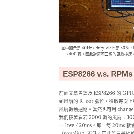
圖中顯示是 40Hz，duty-clcle 是 50
2400 轉。因此對這顆三線的風扇控
ESP8266 v.s. RPMs
前面文章曾談及 ESP8266 的 G
到風扇的 R_out 腳位，獲取每
風扇轉動週期。當然也可用 chan
我們接著看若 3000 轉的風扇：3000rpms
＝ 1rev / 20ms。即，每 2
（panality）不低。因此若只