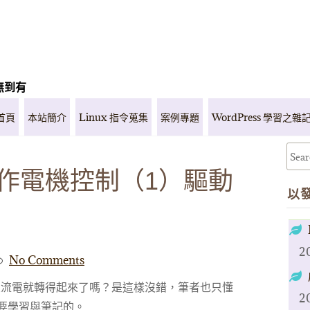
無到有
首頁
本站簡介
Linux 指令蒐集
案例專題
WordPress 學習之雜
66 作電機控制（1）驅動
以
2
No Comments
交流電就轉得起來了嗎？是這樣沒錯，筆者也只懂
2
要學習與筆記的。