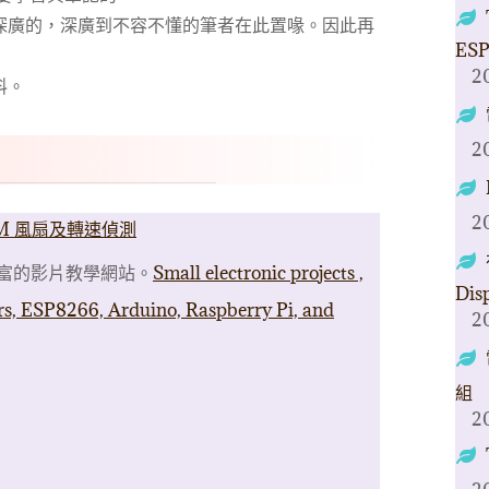
深廣的，深廣到不容不懂的筆者在此置喙。因此再
ESP
2
料。
2
2
 PWM 風扇及轉速偵測
富的影片教學網站。
Small electronic projects ,
Dis
sors, ESP8266, Arduino, Raspberry Pi, and
2
組
2