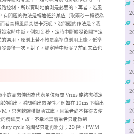
迴路控制，所以實時地偵測是必要的。再者，若風
2
觸發？有問題的做法是轉速低於某值（取兩秒一轉視為
。然而若高轉風扇突然卡死呢？沒問題的作法是？我
設定時中斷，例如 2 秒，定時中斷觸發後關掉定
2
式的選用，原則上若不轉是高準位則用上緣，低準
觸發最後一次。對了，那定時中斷呢？前面文章也
2
2
2
率愈高愈佳因為代表單位時間 Vrms 能夠愈穩定
線的輸出，瞬間輸出愈彈性／例如在 10ms 下輸出
2
體 PWM，只有軟體模擬函式庫，且筆者尚不懂得去使
 級的精細度，故，不幸地當前筆者只能做到
duty cycle 的調整只能再粗分；20 階，PWM
2