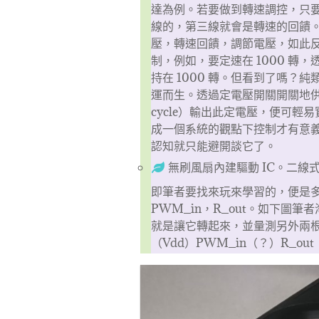
達為例。若要做到轉速調控，只
線的，第三線就會是轉速的回饋。一般
壓，轉速回饋，調節電壓，如此
制，例如，要定速在 1000 轉，透
持在 1000 轉。但看到了嗎？
運而生。透過定電壓開關開關地供應
cycle）輸出此定電壓，便可輕易
成一個系統的觀點下控制才有意
認知就只能避開談它了。
無刷風扇內建驅動 IC。二
即筆者要找來玩來學習的，便是多一
PWM_in，R_out。如下圖
就是讓它轉起來，並量測另外兩根 
（Vdd）PWM_in（？）R_ou