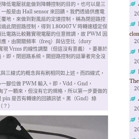
要降低電壓就能做到降轉控制的目的。也可以是三
是由 Hall sensor 來回饋。我們透過供應電
2
反覆地，來做到對風扇的定速控制，稱為閉迴路控
過此閉迴路控制，得到 1.80007 V 時轉速穩定保
clo
純類比電路比較難實現電壓的任意微調，故 PWM 因
2
，由開關頻率（freq）與佔空比（duty
實現 Vrms 的線性調整（但這沒有意義）。要基於
義，即，閉迴路系統。開迴路控制的話筆者完全沒
2
線式與三線式的概念與有刷相同如上述。而四線式，
The
腳位做 PWM 輸入。即，Vdd，Gnd，
2
筆者淘了一顆來，但沒有它的規格，所以第一步要做的
pin 是否有轉速的回饋訊號。黑（Gnd）綠
t（？）
2
2