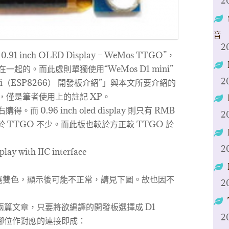
2
音
2
91 inch OLED Display – WeMos TTGO”，
結合在一起的。而此處則單獨使用“WeMos D1 mini”
2
ini（ESP8266） 開發板介紹”」與本文所要介紹的
的，僅是筆者使用上的註記 XP。
。而 0.96 inch oled display 則只有 RMB
2
便宜於 TTGO 不少。而此板也較於方正較 TTGO 於
2
ay with IIC interface
選雙色，顯示後可能不正常，請見下圖。故也因不
2
ni 兩篇文章，只要將欲編譯的開發板選擇成 D1
2
體腳位作對應的連接即成：