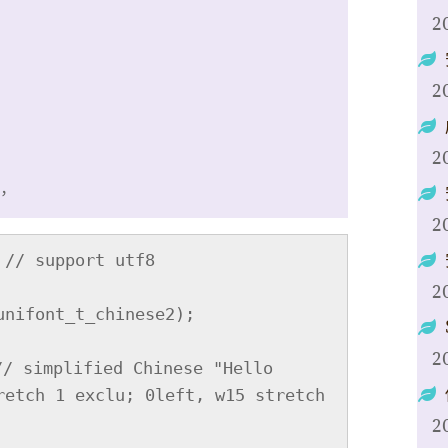
2
2
2
，
2
// support utf8

2
nifont_t_chinese2);

2
 simplified Chinese "Hello 
retch 1 exclu; 0left, w15 stretch 
2