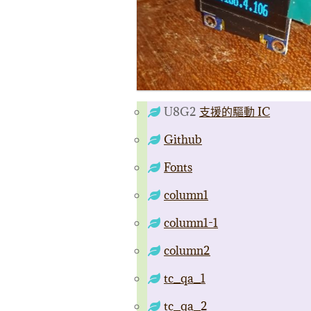
U8G2
支援的驅動 IC
Github
Fonts
column1
column1-1
column2
tc_qa_1
tc_qa_2