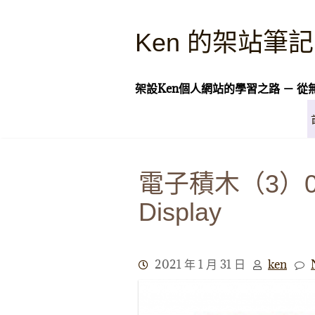
Skip
to
Ken 的架站筆記
content
架設Ken個人網站的學習之路 － 從
電子積木（3）0.9
Display
2021 年 1 月 31 日
ken