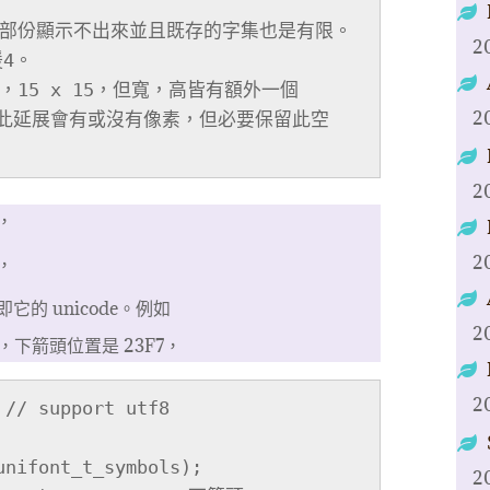
大部份顯示不出來並且既存的字集也是有限。
2
。

15 x 15，但寬，高皆有額外一個 
2
），此延展會有或沒有像素，但必要保留此空
2
，
2
，
的 unicode。例如
2
bols，下箭頭位置是 23F7，
2
// support utf8

nifont_t_symbols);

2