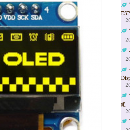
ESP
2
2
2
Dis
2
組
2