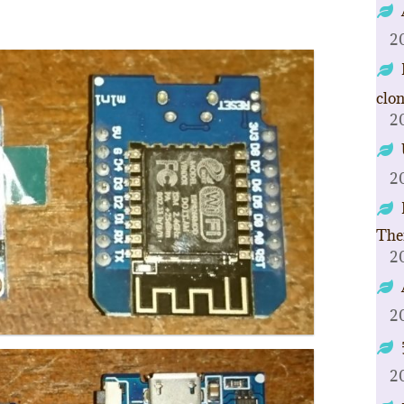
2
clo
2
2
The
2
2
2