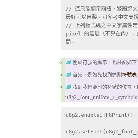
// 這只能顯示簡體，繁體絕
最好可以自製。可參考中文支援4
// 上列程式碼之中文字屬性是，
pixel 的延展（不算在內
間。
關於符號的顯示，也註記如下
首先，例如先找到這則
符號表
找到我們要印的符號的位置，即它
u8g2_font_unifont_t_sym
u8g2.enableUTF8Print(); 
u8g2.setFont(u8g2_font_u