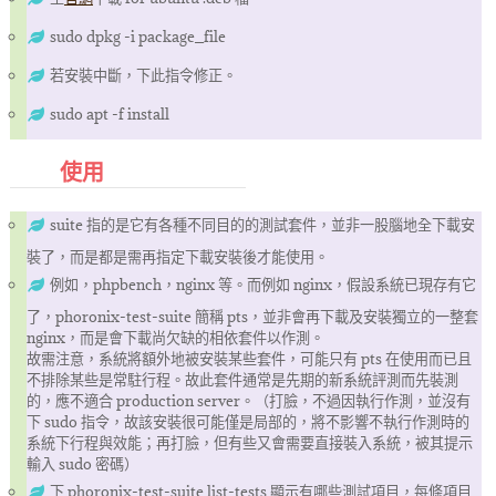
sudo dpkg -i package_file
若安裝中斷，下此指令修正。
sudo apt -f install
使用
suite 指的是它有各種不同目的的測試套件，並非一股腦地全下載安
裝了，而是都是需再指定下載安裝後才能使用。
例如，phpbench，nginx 等。而例如 nginx，假設系統已現存有它
了，phoronix-test-suite 簡稱 pts，並非會再下載及安裝獨立的一整套
nginx，而是會下載尚欠缺的相依套件以作測。
故需注意，系統將額外地被安裝某些套件，可能只有 pts 在使用而已且
不排除某些是常駐行程。故此套件通常是先期的新系統評測而先裝測
的，應不適合 production server。（打臉，不過因執行作測，並沒有
下 sudo 指令，故該安裝很可能僅是局部的，將不影響不執行作測時的
系統下行程與效能；再打臉，但有些又會需要直接裝入系統，被其提示
輸入 sudo 密碼）
下 phoronix-test-suite list-tests 顯示有哪些測試項目，每條項目