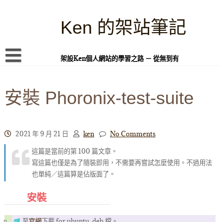
Skip
to
content
Ken 的架站筆記
架設Ken個人網站的學習之路 － 從無到有
首頁
安裝 Phoronix-test-suite
本站簡介
Linux 指令蒐集
案例專題
2021 年 9 月 21 日
ken
No Comments
這篇是當前的第 100 篇文章。
WordPress 學習之雜記
寫這篇也僅是為了隨裝即用，不需要再嘗試怎麼使用。不過用法
PHP 語言
也單純／這篇算是佔版面了。
頁面練習
安裝
隱私權政策
至
官網
下載 for ubuntu .deb 檔。