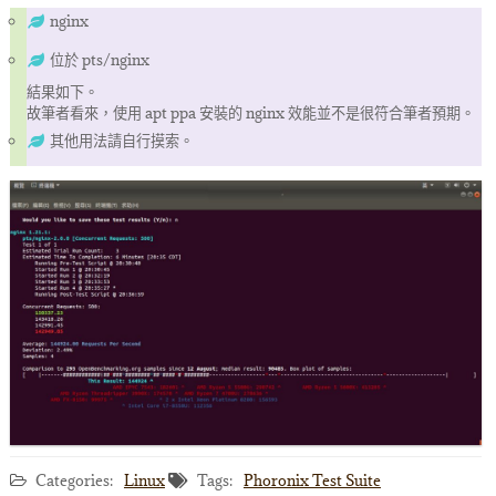
nginx
位於 pts/nginx
結果如下。
故筆者看來，使用 apt ppa 安裝的 nginx 效能並不是很符合筆者預期。
其他用法請自行摸索。
Categories:
Linux
Tags:
Phoronix Test Suite