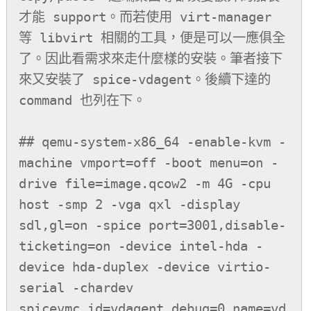
才能 support。而若使用 virt-manager 
等 libvirt 相關的工具，便是可以一應俱全
了。因此看需求來走什麼樣的安裝。筆者接下
來又安裝了 spice-vdagent。後續下達的 
command 也列在下。

## qemu-system-x86_64 -enable-kvm -
machine vmport=off -boot menu=on -
drive file=image.qcow2 -m 4G -cpu 
host -smp 2 -vga qxl -display 
sdl,gl=on -spice port=3001,disable-
ticketing=on -device intel-hda -
device hda-duplex -device virtio-
serial -chardev 
spicevmc,id=vdagent,debug=0,name=vd