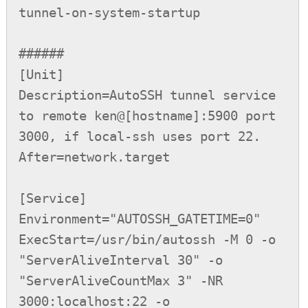
tunnel-on-system-startup

######

[Unit]

Description=AutoSSH tunnel service 
to remote ken@[hostname]:5900 port 
3000, if local-ssh uses port 22.

After=network.target

[Service]

Environment="AUTOSSH_GATETIME=0"

ExecStart=/usr/bin/autossh -M 0 -o 
"ServerAliveInterval 30" -o 
"ServerAliveCountMax 3" -NR 
3000:localhost:22 -o 