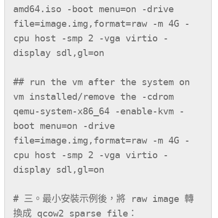
amd64.iso -boot menu=on -drive 
file=image.img,format=raw -m 4G -
cpu host -smp 2 -vga virtio -
display sdl,gl=on

## run the vm after the system on 
vm installed/remove the -cdrom

qemu-system-x86_64 -enable-kvm -
boot menu=on -drive 
file=image.img,format=raw -m 4G -
cpu host -smp 2 -vga virtio -
display sdl,gl=on

# 三。最小安裝示例後，將 raw image 轉
換成 qcow2 sparse file：
