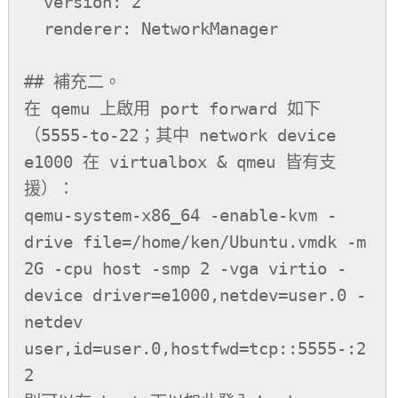
  version: 2

  renderer: NetworkManager

## 補充二。

在 qemu 上啟用 port forward 如下
（5555-to-22；其中 network device 
e1000 在 virtualbox & qmeu 皆有支
援）：

qemu-system-x86_64 -enable-kvm -
drive file=/home/ken/Ubuntu.vmdk -m 
2G -cpu host -smp 2 -vga virtio -
device driver=e1000,netdev=user.0 -
netdev 
user,id=user.0,hostfwd=tcp::5555-:2
2
