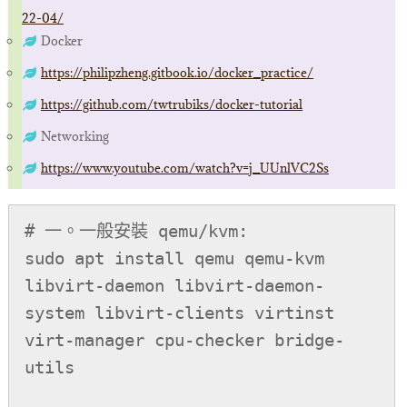
22-04/
Docker
https://philipzheng.gitbook.io/docker_practice/
https://github.com/twtrubiks/docker-tutorial
Networking
https://www.youtube.com/watch?v=j_UUnlVC2Ss
# 一。一般安裝 qemu/kvm:

sudo apt install qemu qemu-kvm 
libvirt-daemon libvirt-daemon-
system libvirt-clients virtinst 
virt-manager cpu-checker bridge-
utils
