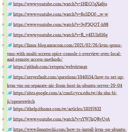
https://www.youtube.com/watch?v=1HEO7qXa6jo
https://www.youtube.com/watch?v=8o5DOf-_w-w
https://www.youtube.com/watch?v=3yP3QOT-h98
https://www.youtube.com/watch?v=R_y4EUh016g
https://linux-blog.anracom.com/2021/02/26/kvm-qemu-
vms-with-multi-screen-spice-console-i-overview-over-local-
and-remote-access-methods/
https://github.com/retspen/webvirtmgr
https://serverfault.com/questions/1040154/how-to-set-up-
kvm-vm-on-separate-nic-from-host-in-ubuntu-server-20-04
https://sites.google.com/a/cnsrl.cycu.edu.tw/da-shu-bi-
ji/openvswitch
https://ithelp.ithome.com.tw/articles/10197632
https://www.youtube.com/watch?v=rYW7kQRyUvA
https://www.linuxtechi.com/how-to-install-kvm-on-ubuntu-