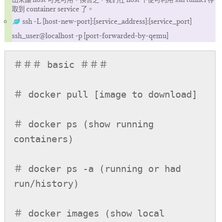
取到 container service 了。
ssh -L [host-new-port]:[service_address]:[service_port]
ssh_user@localhost -p [port-forwarded-by-qemu]
＃＃＃ basic ＃＃＃

＃ docker pull [image to download]

＃ docker ps (show running 
containers)

＃ docker ps -a (running or had 
run/history)

＃ docker images (show local 