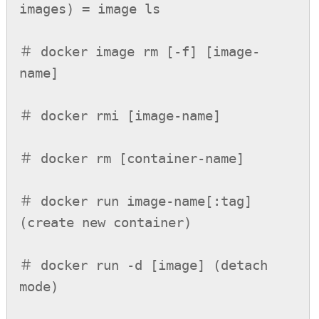
images) = image ls

＃ docker image rm [-f] [image-
name]

＃ docker rmi [image-name]

＃ docker rm [container-name]

＃ docker run image-name[:tag] 
(create new container)

＃ docker run -d [image] (detach 
mode)
