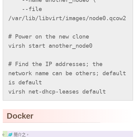
    --file 
/var/lib/libvirt/images/node0.qcow2

# Power on the new clone

virsh start another_node0

# Find the IP addresses; the 
network name can be others; default 
is default

virsh net-dhcp-leases default
Docker
簡介之，