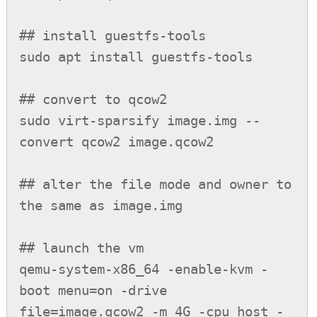
## install guestfs-tools

sudo apt install guestfs-tools

## convert to qcow2

sudo virt-sparsify image.img --
convert qcow2 image.qcow2

## alter the file mode and owner to 
the same as image.img

## launch the vm

qemu-system-x86_64 -enable-kvm -
boot menu=on -drive 
file=image.qcow2 -m 4G -cpu host -