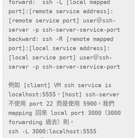
forward:  ssh -L [local mapped 
port]:[remote service address]:
[remote service port] user＠ssh-
server -p ssh-server-service-port

backward: ssh -R [remote mapped 
port]:[local service address]:
[local service port] user＠ssh-
server -p ssh-server-service-port

例如 [client] VM ssh service is 
localhost:5555，[host] ssh-server 
不使用 port 22 而是使用 5900。我們 
mapping 回來 local port 3000（3000 
forwarding 過去）則，

ssh -L 3000:localhost:5555 