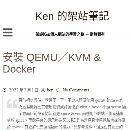
Skip
to
content
Ken 的架站筆記
架設Ken個人網站的學習之路 － 從無到有
首頁
安裝 QEMU／KVM &
本站簡介
Docker
Linux 指令蒐集
案例專題
WordPress 學習之雜記
2022 年 2 月 1 日
ken
No Comments
目前初步評估／學習了一下，不少人建議使用 qemu-kvm 來作
PHP 語言
為虛擬機器因其使用體驗或許會優於 virtualbox。不過 qemu 顯
頁面練習
示方面目前筆者認知就是 spice & vnc 兩種用戶終端，後者速度
劣於 spice。而跨平台的顯示終端又以 RDP 為常見且使用體驗也或許優
隱私權政策
於 spice，其或許也有遠端顯示的能力／見參考資料，但是否有友善的