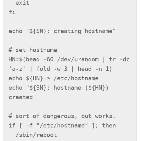
  exit

fi

echo "${SN}: creating hostname"

# set hostname

HN=$(head -60 /dev/urandom | tr -dc 
'a-z' | fold -w 3 | head -n 1)

echo ${HN} > /etc/hostname

echo "${SN}: hostname (${HN}) 
created"

# sort of dangerous, but works.

if [ -f "/etc/hostname" ]; then

  /sbin/reboot
