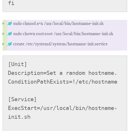
fi
sudo chmod a+x /usr/local/bin/hostname-init.sh
sudo chown root:root /usr/local/bin/hostname-init.sh
create /etc/systemd/system/hostname-init.service
[Unit]

Description=Set a random hostname.

ConditionPathExists=!/etc/hostname

[Service]

ExecStart=/usr/local/bin/hostname-
init.sh
