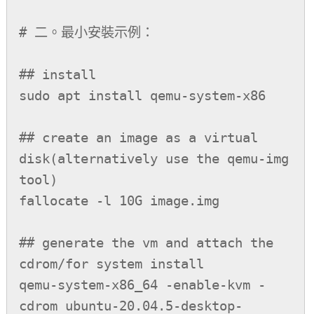
# 二。最小安裝示例：

## install

sudo apt install qemu-system-x86

## create an image as a virtual 
disk(alternatively use the qemu-img 
tool)

fallocate -l 10G image.img

## generate the vm and attach the 
cdrom/for system install

qemu-system-x86_64 -enable-kvm -
cdrom ubuntu-20.04.5-desktop-