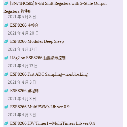
[SN74HC595] 8-Bit Shift Registers with 3-State Output
Registers 的使用
2021 年 5 月 8 日
ESP8266 主控台
2021 年 4 月 20 日
ESP8266 Modules Deep Sleep
2021 年 4 月 17 日
U8g2 on ESP8266 動態顯示控制
2021 年 4 月 13 日
ESP8266 Fast ADC Sampling－nonblocking
2021 年 4 月 3 日
ESP8266 里程碑
2021 年 4 月 3 日
ESP8266 MultiPWMs Lib ver.0.9
2021 年 4 月 3 日
ESP8266 HW Timer1－MultiTimers Lib ver.0.4