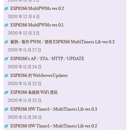
ESP8266 MultiPWMs ver.0.2
2020 年 12 月 4 日
ESP8266 MultiPWMs ver.0.1
2020 年 12 月 3 日
範例－製作 PWM／使用 ESP8266 MultiTimers Lib ver.0.3
2020 年 11 月 27 日
ESP8266’s AP／STA／HTTP／UPDATE
2020 年 11 月 24 日
ESP8266 的 WebServerUpdater
2020 年 11 月 22 日
ESP8266 系統與 WiFi 資訊
2020 年 11 月 22 日
ESP8266 HW Timer1－MultiTimers Lib ver.0.3
2020 年 11 月 20 日
ESP8266 HW Timer1－MultiTimers Lib ver.0.2