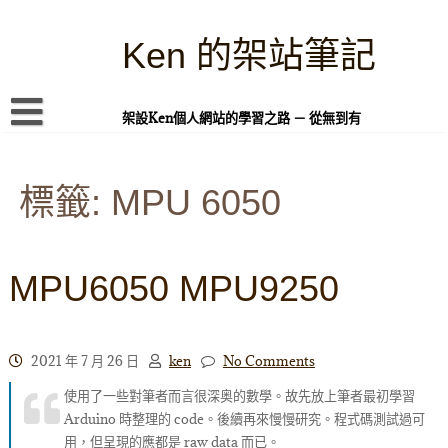
Skip
to
content
Ken 的架站筆記
架設Ken個人網站的學習之路 － 從無到有
首頁
標籤:
本站簡介
MPU 6050
Linux 指令蒐集
案例專題
MPU6050 MPU9250
WordPress 學習之雜記
PHP 語言
2021 年 7 月 26 日
ken
No Comments
頁面練習
使用了一些對筆者而言很深奥的數學。故先放上筆者最初學習
Arduino 時整理的 code。後續再來慢慢研究。程式碼測試過可
隱私權政策
用，但呈現的應都是 raw data 而已。