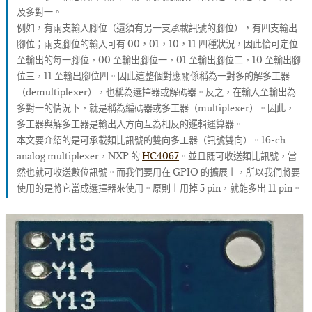
及多對一。
例如，有兩支輸入腳位（還須有另一支承載訊號的腳位），有四支輸出
腳位；兩支腳位的輸入可有 00，01，10，11 四種狀況，因此恰可定位
至輸出的每一腳位，00 至輸出腳位一，01 至輸出腳位二，10 至輸出腳
位三，11 至輸出腳位四。因此這整個對應關係稱為一對多的解多工器
（demultiplexer），也稱為選擇器或解碼器。反之，在輸入至輸出為
多對一的情況下，就是稱為編碼器或多工器（multiplexer）。因此，
多工器與解多工器是輸出入方向互為相反的邏輯運算器。
本文要介紹的是可承載類比訊號的雙向多工器（訊號雙向）。16-ch
analog multiplexer，NXP 的
HC4067
。並且既可收送類比訊號，當
然也就可收送數位訊號。而我們要用在 GPIO 的擴展上，所以我們將要
使用的是將它當成選擇器來使用。原則上用掉 5 pin，就能多出 11 pin。