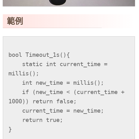
範例
bool Timeout_1s(){

    static int current_time = 
millis();

    int new_time = millis();

    if (new_time < (current_time + 
1000)) return false;

    current_time = new_time;

    return true;

}
