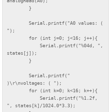
analogRead(A0);

        }

        Serial.printf("A0 values: ( 
");

        for (int j=0; j<16; j++){

            Serial.printf("%04d, ", 
states[j]);

        }

        Serial.printf(" 
)\r\nvoltages: ( ");

        for (int k=0; k<16; k++){

            Serial.printf("%1.2f, 
", states[k]/1024.0*3.3);
