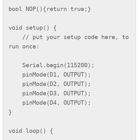
bool NOP(){return true;}

void setup() {

    // put your setup code here, to 
run once:

    Serial.begin(115200);

    pinMode(D1, OUTPUT);

    pinMode(D2, OUTPUT);

    pinMode(D3, OUTPUT);

    pinMode(D4, OUTPUT);

}

void loop() {
