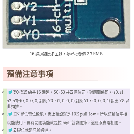
16 通道類比多工器，參考批發價 2.3 RMB
預備注意事項
Y0-Y15 總共 16 通道。S0-S3 共四個位元，對應關係即，(s0, s1,
s2, s3)=(0, 0, 0, 0) 對應 Y0，(1, 0, 0, 0) 對應 Y1，(0, 0, 0, 1) 對應 Y8 以
此類推。
EN 是低電位致能。板上預設就是 10K pull-low。所以該腳位空接
就能使用。要有開關功能就是拉 high 就會關掉，這應跟省電相關。
Z 腳位就是訊號通道。