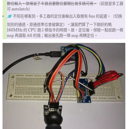
數位輸入。故增益了 8 路且要數位要類比皆多路可用。
（前提是多工器
可 autolatch）
不知在哪看到，多工器的定位後輸出入取樣有 6ns 的延遲。（切換
到別的通道，原通道準位會被鎖定）。讓我們算了一下剛好約略
160MHz 的 CPU 跑 1 條指令的時間。故，定位後，保險一點就跑一條
nop 再讀取 A0 的值；輸出後先跑一條 nop 再轉定位。