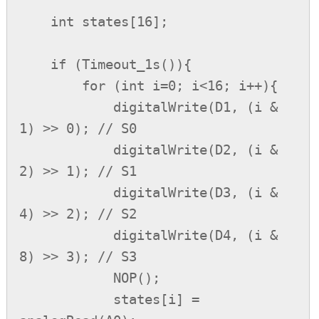
    int states[16];

    if (Timeout_1s()){

        for (int i=0; i<16; i++){

            digitalWrite(D1, (i & 
1) >> 0); // S0

            digitalWrite(D2, (i & 
2) >> 1); // S1

            digitalWrite(D3, (i & 
4) >> 2); // S2

            digitalWrite(D4, (i & 
8) >> 3); // S3

            NOP();

            states[i] = 