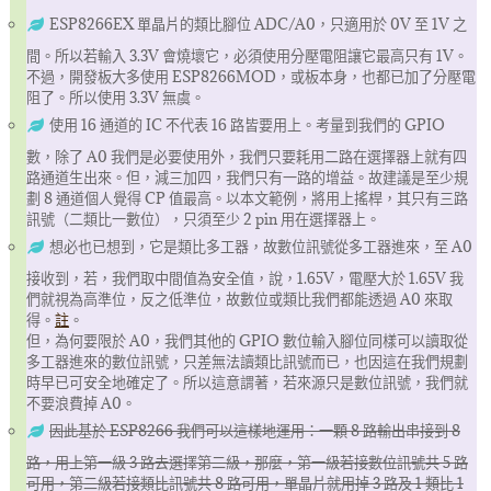
ESP8266EX 單晶片的類比腳位 ADC/A0，只適用於 0V 至 1V 之
間。所以若輸入 3.3V 會燒壞它，必須使用分壓電阻讓它最高只有 1V。
不過，開發板大多使用 ESP8266MOD，或板本身，也都已加了分壓電
阻了。所以使用 3.3V 無虞。
使用 16 通道的 IC 不代表 16 路皆要用上。考量到我們的 GPIO
數，除了 A0 我們是必要使用外，我們只要耗用二路在選擇器上就有四
路通道生出來。但，減三加四，我們只有一路的增益。故建議是至少規
劃 8 通道個人覺得 CP 值最高。以本文範例，將用上搖桿，其只有三路
訊號（二類比一數位），只須至少 2 pin 用在選擇器上。
想必也已想到，它是類比多工器，故數位訊號從多工器進來，至 A0
接收到，若，我們取中間值為安全值，說，1.65V，電壓大於 1.65V 我
們就視為高準位，反之低準位，故數位或類比我們都能透過 A0 來取
得。
註
。
但，為何要限於 A0，我們其他的 GPIO 數位輸入腳位同樣可以讀取從
多工器進來的數位訊號，只差無法讀類比訊號而已，也因這在我們規劃
時早已可安全地確定了。所以這意謂著，若來源只是數位訊號，我們就
不要浪費掉 A0。
因此基於 ESP8266 我們可以這樣地運用：一顆 8 路輸出串接到 8
路，用上第一級 3 路去選擇第二級，那麼，第一級若接數位訊號共 5 路
可用，第二級若接類比訊號共 8 路可用，單晶片就用掉 3 路及 1 類比 1