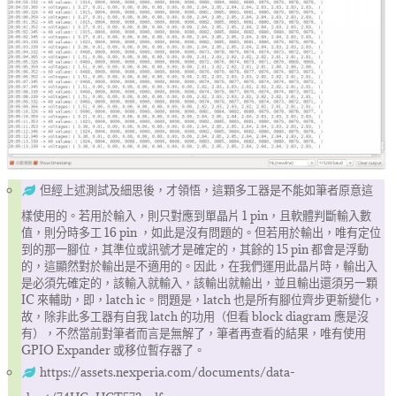
但經上述測試及細思後，才領悟，這顆多工器是不能如筆者原意這
樣使用的。若用於輸入，則只對應到單晶片 1 pin，且軟體判斷輸入數
值，則分時多工 16 pin ，如此是沒有問題的。但若用於輸出，唯有定位
到的那一腳位，其準位或訊號才是確定的，其餘的 15 pin 都會是浮動
的，這顯然對於輸出是不適用的。因此，在我們運用此晶片時，輸出入
是必須先確定的，該輸入就輸入，該輸出就輸出，並且輸出還須另一顆
IC 來輔助，即，latch ic。問題是，latch 也是所有腳位齊步更新變化，
故，除非此多工器有自我 latch 的功用（但看 block diagram 應是沒
有），不然當前對筆者而言是無解了，筆者再查看的結果，唯有使用
GPIO Expander 或移位暫存器了。
https://assets.nexperia.com/documents/data-