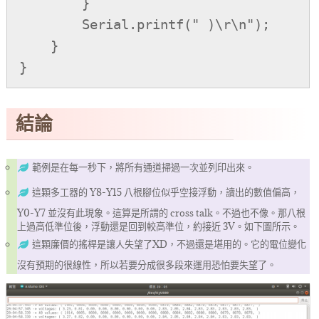
        }

        Serial.printf(" )\r\n");

    }

結論
範例是在每一秒下，將所有通道掃過一次並列印出來。
這顆多工器的 Y8-Y15 八根腳位似乎空接浮動，讀出的數值偏高，
Y0-Y7 並沒有此現象。這算是所謂的 cross talk。不過也不像。那八根
上過高低準位後，浮動還是回到較高準位，約接近 3V。如下圖所示。
這顆廉價的搖桿是讓人失望了XD，不過還是堪用的。它的電位變化
沒有預期的很線性，所以若要分成很多段來運用恐怕要失望了。