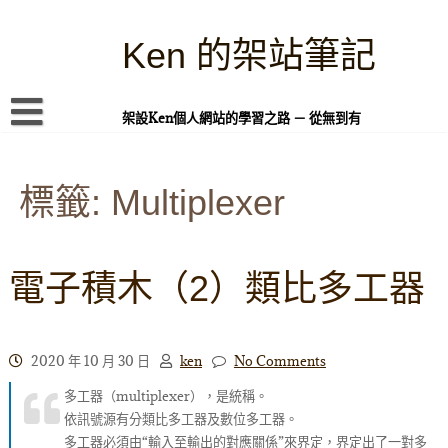
Skip
to
content
Ken 的架站筆記
架設Ken個人網站的學習之路 － 從無到有
首頁
標籤:
本站簡介
Multiplexer
Linux 指令蒐集
案例專題
電子積木（2）類比多工器
WordPress 學習之雜記
PHP 語言
2020 年 10 月 30 日
ken
No Comments
頁面練習
多工器（multiplexer），是統稱。
依訊號源有分類比多工器及數位多工器。
隱私權政策
多工器必須由“輸入至輸出的對應關係”來界定，界定出了一對多