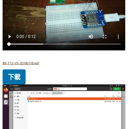
BK-TTS-V5-20180118.pdf
下載