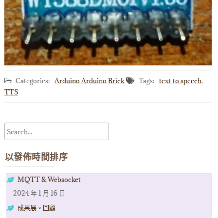
Categories:
Arduino
Arduino Brick
Tags:
text to speech
,
TTS
以發佈時間排序
MQTT & Websocket
2024 年 1 月 16 日
成果展。回顧