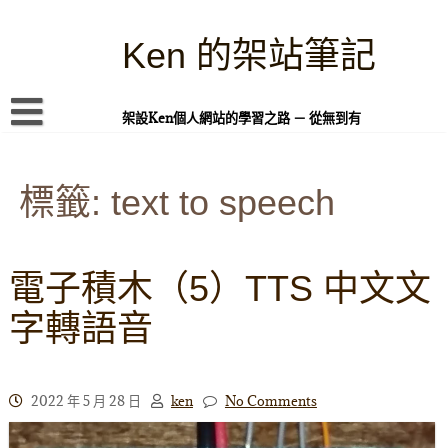
Skip
to
content
Ken 的架站筆記
架設Ken個人網站的學習之路 － 從無到有
首頁
標籤:
本站簡介
text to speech
Linux 指令蒐集
案例專題
電子積木（5）TTS 中文文
WordPress 學習之雜記
字轉語音
PHP 語言
頁面練習
2022 年 5 月 28 日
ken
No Comments
隱私權政策