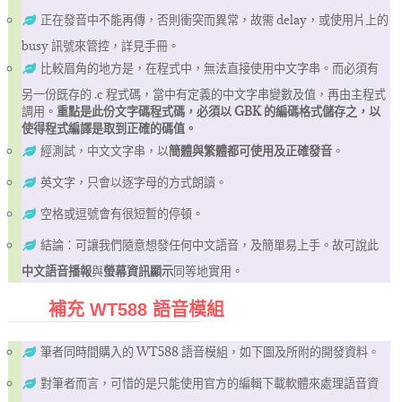
正在發音中不能再傳，否則衝突而異常，故需 delay，或使用片上的
busy 訊號來管控，詳見手冊。
比較眉角的地方是，在程式中，無法直接使用中文字串。而必須有
另一份既存的 .c 程式碼，當中有定義的中文字串變數及值，再由主程式
調用。
重點是此份文字碼程式碼，必須以 GBK 的編碼格式儲存之，以
使得程式編譯是取到正確的碼值。
經測試，中文文字串，以
簡體與繁體都可使用及正確發音
。
英文字，只會以逐字母的方式朗讀。
空格或逗號會有很短暫的停頓。
結論：可讓我們隨意想發任何中文語音，及簡單易上手。故可說此
中文語音播報
與
螢幕資訊顯示
同等地實用。
補充 WT588 語音模組
筆者同時間購入的 WT588 語音模組，如下圖及所附的開發資料。
對筆者而言，可惜的是只能使用官方的編輯下載軟體來處理語音資