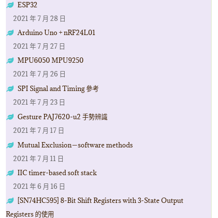
ESP32
2021 年 7 月 28 日
Arduino Uno + nRF24L01
2021 年 7 月 27 日
MPU6050 MPU9250
2021 年 7 月 26 日
SPI Signal and Timing 參考
2021 年 7 月 23 日
Gesture PAJ7620-u2 手勢辨識
2021 年 7 月 17 日
Mutual Exclusion－software methods
2021 年 7 月 11 日
IIC timer-based soft stack
2021 年 6 月 16 日
[SN74HC595] 8-Bit Shift Registers with 3-State Output
Registers 的使用