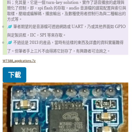
料；充其量，它是一個 turn-key solution，實作了語音播放的處理與
簡化了控制，即，spi flash 的存取，audio 音源檔的讀寫配置與索引與
取樣，壓縮或編解碼，播放輸出，及數種使用者控制行為與二種輸出的
方式等。
筆者期望的是音源檔可透過網路或 UART，乃或其他界面如 GPIO
與定製訊框，IIC，SPI 等來存取。
不過這是 2013 的産品，當時有這樣的東西及詳盡的資料實屬難得
了。但筆者手上三片不由得將它封存了，有興趣者可洽詢之。
WT588_applications.7z
下載