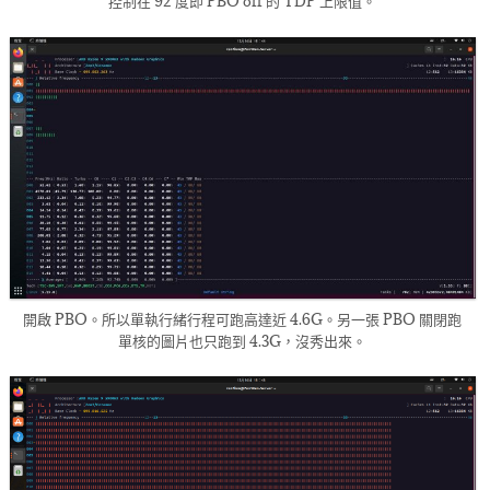
控制在 92 度即 PBO off 的 TDP 上限值。
開啟 PBO。所以單執行緒行程可跑高達近 4.6G。另一張 PBO 關閉跑
單核的圖片也只跑到 4.3G，沒秀出來。