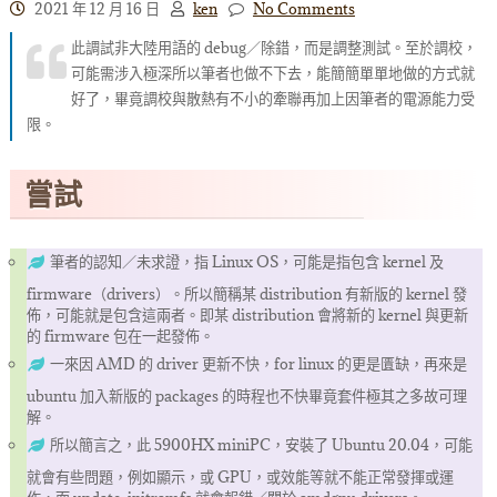
2021 年 12 月 16 日
ken
No Comments
此調試非大陸用語的 debug／除錯，而是調整測試。至於調校，
可能需涉入極深所以筆者也做不下去，能簡簡單單地做的方式就
好了，畢竟調校與散熱有不小的牽聯再加上因筆者的電源能力受
限。
嘗試
筆者的認知／未求證，指 Linux OS，可能是指包含 kernel 及
firmware（drivers）。所以簡稱某 distribution 有新版的 kernel 發
佈，可能就是包含這兩者。即某 distribution 會將新的 kernel 與更新
的 firmware 包在一起發佈。
一來因 AMD 的 driver 更新不快，for linux 的更是匱缺，再來是
ubuntu 加入新版的 packages 的時程也不快畢竟套件極其之多故可理
解。
所以簡言之，此 5900HX miniPC，安裝了 Ubuntu 20.04，可能
就會有些問題，例如顯示，或 GPU，或效能等就不能正常發揮或運