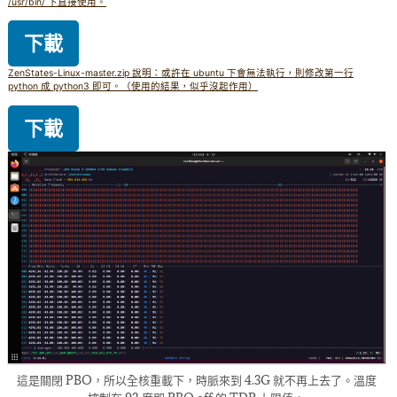
/usr/bin/ 下直接使用。
下載
ZenStates-Linux-master.zip 說明：或許在 ubuntu 下會無法執行，則修改第一行
python 成 python3 即可。（使用的結果，似乎沒起作用）
下載
這是關閉 PBO，所以全核重載下，時脈來到 4.3G 就不再上去了。溫度