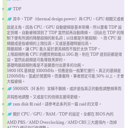
TDP
其中，TDP（thermal design power）與 CPU，GPU 相關又或者
說是主角。因為 CPU／GPU 自動變頻是基本架構，所以要看 TDP 設
定到哪，自動睿頻頂到了 TDP 當然就再自動降頻。（因此在 TDP 的限
制下便有所謂的降壓超頻的新名詞；以往都是升壓超頻）。而 CPU 超
頻變成是指睿頻的上限拉高。又或是基礎時脈拉高。
降壓超頻，讓 CPU 能久留於更高頻而不致於太快 TDP。
上限超頻則看 CPU 的體質例如能以 10G 跑，則在 TDP 達到前都是增
益。當然此超頻是可能導致黑屏的。
基礎時脈超頻則看是不是願意付出更多的功耗。
5900 HX 基頻是 3300MHz，但應是指一般繁忙運行。真正的基頻是
1200MHz，當處於閒置時。而重載時，筆者想定可能 50% 以上，才會
大幅睿頻。
5900HX（H 系列）宣稱不鎖頻，或許是指真正的動態調整頻率而
非鈍態地調整。又或是它的倍頻支援得更細。
ram disk 和 raid，請參考此系列另一篇 raid 的文章。
關於 CPU／GPU／RAM／TDP 的設定，全都在 BIOS 內的
AMD PBS／AMD Overclocking／AMD CBS 三大選項內。改掉
AUTO 便可自訂作調整。