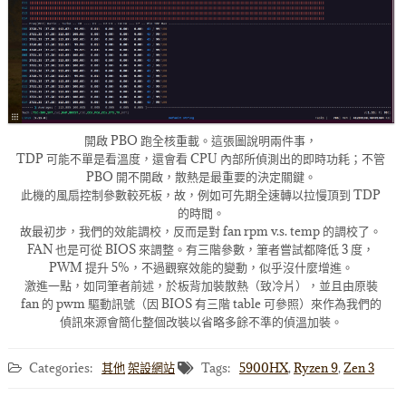
開啟 PBO 跑全核重載。這張圖說明兩件事，
TDP 可能不單是看溫度，還會看 CPU 內部所偵測出的即時功耗；不管
PBO 開不開啟，散熱是最重要的決定關鍵。
此機的風扇控制參數較死板，故，例如可先期全速轉以拉慢頂到 TDP
的時間。
故最初步，我們的效能調校，反而是對 fan rpm v.s. temp 的調校了。
FAN 也是可從 BIOS 來調整。有三階參數，筆者嘗試都降低 3 度，
PWM 提升 5%，不過觀察效能的變動，似乎沒什麼增進。
激進一點，如同筆者前述，於板背加裝散熱（致冷片），並且由原裝
fan 的 pwm 驅動訊號（因 BIOS 有三階 table 可參照）來作為我們的
偵訊來源會簡化整個改裝以省略多餘不準的偵溫加裝。
Categories:
其他
架設網站
Tags:
5900HX
,
Ryzen 9
,
Zen 3