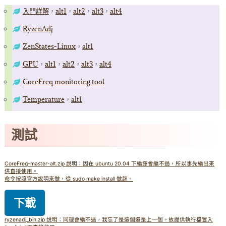
入門詳解
，
alt1
，
alt2
，
alt3
，
alt4
RyzenAdj
ZenStates-Linux
，
alt1
GPU
，
alt1
，
alt2
，
alt3
，
alt4
CoreFreq monitoring tool
Temperature
，
alt1
測試
CoreFreq-master-alt.zip 說明：因在 ubuntu 20.04 下編譯會編不過，所以事先編出來
供直接使用。
命令按照官方說明來做，從 sudo make install 做起。
下載
ryzenadj_bin.zip 說明：同理會編不過，我忘了是這個還是上一個。故提供執行檔置入