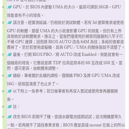
GPU，於 BIOS 內更動 UMA 的大小，最高可調到 16GB，GPU
效能會有不小的增長。
請注意，經實測結論／仍相依於測試軟體。若有 3d 運算需求或使用
GPU 的軟體，那麼 UMA 的大小就會影響 GPU 的效能，但仍有上界
其相依於該軟體需求。換言之，當我們僅使用於網頁伺服器則八竿子打
不著 GPU 運算；因而將 BIOS AUTO 改為 64M 為佳；多給的會都浪
費掉了。至於若使用虛擬機，其與 GPU／UMA 的關係我就不清楚了。
最後，打開 BIOS PBO／將 AUTO 改成 Enabled，效能就會有一
個級距的增長。它應就是將 TDP 拉高從原本的 60 瓦改成 100 瓦。當
然，還可更高，由軟體來調整。
總結，筆者關於此機的調校，僅開啟 PBO 及將 GPU UMA 改成
16G，就相當滿意了也止步了。
以下附上一些參考；若日後筆者有再深入嘗試或使用會再擴展開
來。
註：
改完 BIOS 若開不了機，拔插水銀電池插頭試試；該次開機要等久
一點。若再開不了請找專業求救；BIOS 應是直接 mount 在板上的所以