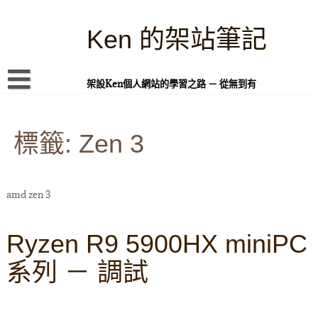
Skip
to
content
Ken 的架站筆記
架設Ken個人網站的學習之路 － 從無到有
首頁
標籤:
本站簡介
Zen 3
Linux 指令蒐集
案例專題
amd zen 3
WordPress 學習之雜記
Ryzen R9 5900HX miniPC
PHP 語言
系列 － 調試
頁面練習
隱私權政策