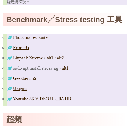
應是得吹換。
Benchmark／Stress testing 工具
Phoronix test suite
Prime95
Linpack Xtreme
，
alt1
，
alt2
sudo apt install stress-ng，
alt1
Geekbench5
Unigine
Youtube 8K VIDEO ULTRA HD
超頻