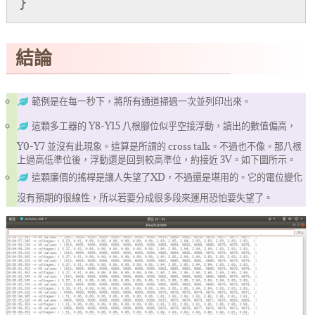
結論
範例是在每一秒下，將所有通道掃過一次並列印出來。
這顆多工器的 Y8-Y15 八根腳位似乎空接浮動，讀出的數值偏高，
Y0-Y7 並沒有此現象。這算是所謂的 cross talk。不過也不像。那八根
上過高低準位後，浮動還是回到較高準位，約接近 3V。如下圖所示。
這顆廉價的搖桿是讓人失望了XD，不過還是堪用的。它的電位變化
沒有預期的很線性，所以若要分成很多段來運用恐怕要失望了。