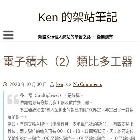
Skip
to
content
Ken 的架站筆記
架設Ken個人網站的學習之路 － 從無到有
首頁
電子積木（2）類比多工器
本站簡介
Linux 指令蒐集
案例專題
2020 年 10 月 30 日
ken
No Comments
多工器（multiplexer），是統稱。
WordPress 學習之雜記
依訊號源有分類比多工器及數位多工器。
PHP 語言
多工器必須由“輸入至輸出的對應關係”來界定，界定出了一對多
及多對一。
頁面練習
例如，有兩支輸入腳位（還須有另一支承載訊號的腳位），有四支輸出
腳位；兩支腳位的輸入可有 00，01，10，11 四種狀況，因此恰可定位
隱私權政策
至輸出的每一腳位，00 至輸出腳位一，01 至輸出腳位二，10 至輸出腳