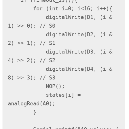
        for (int i=0; i<16; i++){

            digitalWrite(D1, (i & 
1) >> 0); // S0

            digitalWrite(D2, (i & 
2) >> 1); // S1

            digitalWrite(D3, (i & 
4) >> 2); // S2

            digitalWrite(D4, (i & 
8) >> 3); // S3

            NOP();

            states[i] = 
analogRead(A0);

        }
