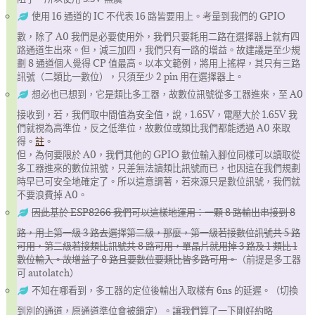
使用 16 通道的 IC 不代表 16 路皆要用上。考量到我們的 GPIO
數，除了 A0 我們是必要使用外，我們只要耗用二路在選擇器上就有四
路通道生出來。但，減三加四，我們只有一路的增益。故建議是至少規
劃 8 通道個人覺得 CP 值最高。以本文範例，將用上搖桿，其只有三路
訊號（二類比一數位），只須至少 2 pin 用在選擇器上。
想必也已想到，它是類比多工器，故數位訊號從多工器進來，至 A0
接收到，若，我們取中間值為安全值，說，1.65V，電壓大於 1.65V 我
們就視為高準位，反之低準位，故數位或類比我們都能透過 A0 來取
得。
註
。
但，為何要限於 A0，我們其他的 GPIO 數位輸入腳位同樣可以讀取從
多工器進來的數位訊號，只差無法讀類比訊號而已，也因這在我們規劃
時早已可安全地確定了。所以這意謂著，若來源只是數位訊號，我們就
不要浪費掉 A0。
因此基於 ESP8266 我們可以這樣地運用：一顆 8 路輸出串接到 8
路，用上第一級 3 路去選擇第二級，那麼，第一級若接數位訊號共 5 路
可用，第二級若接類比訊號共 8 路可用，單晶片就用掉 3 路及 1 類比 1
數位輸入。故增益了 8 路且要數位要類比皆多路可用。
（前提是多工器
可 autolatch）
不知在哪看到，多工器的定位後輸出入取樣有 6ns 的延遲。（切換
到別的通道，原通道準位會被鎖定）。讓我們算了一下剛好約略