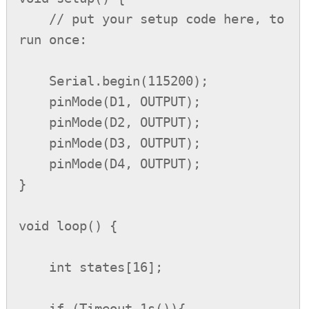
    // put your setup code here, to 
run once:

    Serial.begin(115200);

    pinMode(D1, OUTPUT);

    pinMode(D2, OUTPUT);

    pinMode(D3, OUTPUT);

    pinMode(D4, OUTPUT);

}

void loop() {

    int states[16];

    if (Timeout_1s()){
