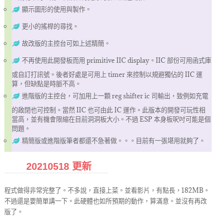
顯示圖形的使用與製作。
更小的搖桿的尋找。
故改版的主控台可如上述精簡。
不再使用此開發板而用 primitive IIC display。IIC 部份可用函式庫
或自訂打訊號。後者好處是可用上 timer 來控制以規避獨佔的 IIC 運
算，但缺點是時脈不高。
進階版的主控台，可加用上一顆 reg shifter ic 司輸出，致例如充電
的啟閉也可控制。當然 IIC 也可由此 IC 運作。此版本的開發可玩性相
當高，並有機會限縮在目前洞洞板大小。不過 ESP 本身板呎吋可能是個
問題。
精簡版或進階版筆者都還不急著做。。。目前有一張堪用就夠了。
20210518 更新
程式做得非常完整了。不多說，直接上菜。並看影片，有點長，182MB。
不過還是要簡單講一下。此硬體也如所預期的動作，算滿意。並沒有再改
版了。