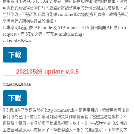
使用者可比對 v0.3 和 v0.4 的差異，便可快速知道如何增刪修選單。儘管
可將程式碼做得更物件導向或設計將調整選單的部份更獨立化結構化，以
易於修改。不過若如此很可能讓 runtime 時增加更多的負擔。故稍花點時
間瞭解程式架構以裨益於後續。
此專案同時適用於 AP mode 及 STA mode。STA 將自動向 AP 作 http
request。而 STA 之間，可互為 multicasting。
ctrl_panel_v_0.4.zip
下載
20210526 update v.0.5
ctrl_panel_v_0.5.zip
下載
0.5 版加入了對遠端發送 http commands。是專用目的。但使用者可由此
自訂改為己用。並且新增可對回傳資料作瀏覽全貌；當然是透過搖桿；不
過算得上實用。並且新增浮動訊息視窗。以上，此小指頭大小的 0.9 吋的
主控台可說是人小志氣高了。筆者擬加入一系列的測試影片，不然光文字