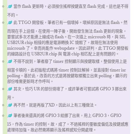
當作 flash 更新時，必須按住搖桿按鍵直至 flash 完成，這也是不得
不的。
此 TTGO 開發板，筆者已有一個壞掉。壞掉原因是無法 flash。然
而現在手上這個，在使用一陣子後，開始發生無法 flash 更新的現象，
要嘗試多次才能連上線成功 flash。在一次插上 microusb 時，與 SIL
USB2UR chip 相接的應是電源轉換 IC 燒燬了，故現在無法使用
microusb 了。幸而尚能作 webupdate。因此研判，此 TTGO 開發板
的線路設計在 USB2UR chip 與 電源 chip 相匹配上是有問題的。
不得不說到，筆者廢了 timer 控制顯示與按鍵取樣，整個使用上是
相當卡頓的。此初版程式碼將 timer 控制註解掉，並直接對 timer isr
polling。基於此，改善的方式是將按鍵取樣獨立出來 polling，顯示的
部份唯需更新時才作呼叫。
其次，恰巧 UR 的部份燒壞了，或許筆者可嘗試將 GPIO 3 挪出來
用。
再不然，就是再版了XD。因此以上有三種做法。
筆者後來還真的將 GPIO 3 給挪了出來，用上 GPIO 3，GPIO
15，作為 timer 的控制。故，成了。不過搖桿的𤫊敏度偏低及按鍵感應
處理待加強。故必然需將顯示及搖桿感知分開處理。