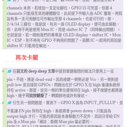
channels 未用，若增加一支定址腳位，GPIO 15 可充當，但那 4
channels 只能接至其他硬體腳位，此前提下作輸入由 ADC 獲取。再假
設有多一支可用腳位可作輸出至那 4 channels，也是可行的。故，
2/4/14 三腳位，我是說，有另一張 OLED display，便可由此驅動，
但，此時不再是使用 Mux IC，而是 shifter IC 了（同時輸出問題）。
也就是說，若一開始我們的專案是 OLED display + shifter IC + Mux
IC + ESP，則不再有 GPIO 不夠用的問題了。兩顆 IC 一起用的原因是
shifter IC 只能用在輸出。
再次卡關
在
前文的 deep sleep 文章
中提到單鍵啟閉的做法只使用上一支
pin。不過，應是 dead-end。因為按鍵一側勢必是 Vcc，另一側則是
pull-low 並且接到 GPIOs。問題出在於 GPIO X 拉 high 後讓系統保
持在 active，那麼，這另一側的準位便保持在 high，按不按鍵也都將是
high。幾乎
可說按鍵廢了
。轉圜餘地或許有後述。
衍生另一個問題是，實測下，GPIO X 設為 INPUT_PULLUP，並
不能讓 EN pin 保持在 high，系統將會 power down。只能設為
output high 才行。可能的原因是本身驅動力不足外，其因分享給 EN
pin 及 a Mux pin「補註：斷開 Mux pin 留必要的，
INPUT_PULLUP 確實能如所求了，但極易受干擾而離線，故仍不可