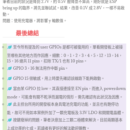
筆者目前的狀況是降到 2.7V，約 0.5V 壓降並不算高，剛好就是 ESP
bring up 的臨界。將先並聯試試。結果，改善 0.1V 成 2.8V，一樣不易啟
動。
問題：使用充電器，將影響 y 軸數值。
最後總結
至今所有提及的 user GPIOs 是都可被復用的，單看開發板上被接
至哪些其他地方而作因應。細數：0，1，2，3，4，5，12，13，14，
15，16 總共 11 pins，扣除 TX/1 也有 10 pins。
GPIO 3，16 無法用作中斷 pin。
GPIO 15 很敏感，用上時要先確認該線路下能夠啟動。
當由某 GPIO 拉 low，其直接連接至 EN pin，而進入 powerdown
mode，可能會有關不乾淨而漏電的情形，需先確認有此狀況及因應。
此主控台所用的開發板本身具電池充電的功能，並且也有飽停功
能，故可不用如本案例外加了一顆充電板及 3.3V LDO 和開關電晶體。
按鍵廢掉的問題，筆者決意加上三顆二極體來解決，目前兩顆基本
上成功率約七成。若讀者有更好的解法歡迎賜教。