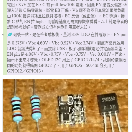
電阻，3.7V 加在 E，C 有 pull-low 10K 電阻，因此 PN 結皆反偏當 5V
灌入時致 C 點零電位。斷電 EB 正偏，Vb 應不為零且其電流跟隨負載
由 100K 慢速消耗且拉低貝塔積，BC 反偏（或正偏）， EC 導通，接
於 C 點的 EN 拉 high。而響應速度則需實際觀察看看。以上純是筆者的
譩測參考就好。實測成立但有何副作用筆者未知。
最後一點，是在筆者成板後，量測 3.3V LDO 在雙電源下，EN pin
是 0.375V，Vbc 4.60V，Vbe 0.92V，Vec 3.74V，到底有沒有啟用
LDO 就無法得知了。而拔除 USB，板子可順利被電池供電而無斷差，
EN pin 是 4.08V，Vbc -0.75V，Vbe -0.75V，Vec 0.001V。再來，
顯示不出來才發覺，OLED I2C 用上了 GPIO 2/14/4，故關於按鍵啟
閉的功能就得錯開 GPIO2 了，用了 GPIO5，S0／S1 分別用了
GPIO12／GPIO13。