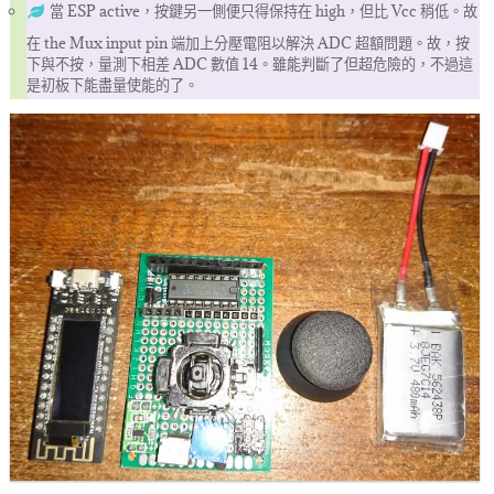
當 ESP active，按鍵另一側便只得保持在 high，但比 Vcc 稍低。故
在 the Mux input pin 端加上分壓電阻以解決 ADC 超額問題。故，按
下與不按，量測下相差 ADC 數值 14。雖能判斷了但超危險的，不過這
是初板下能盡量使能的了。