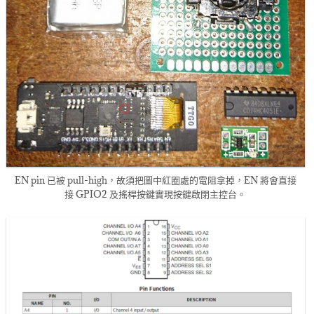
EN pin 已被 pull-high，故須把圖中紅圈處的電阻拿掉，EN 將會直接
接 GPIO2 及搖桿按鍵實現按鍵啟閉主控台。