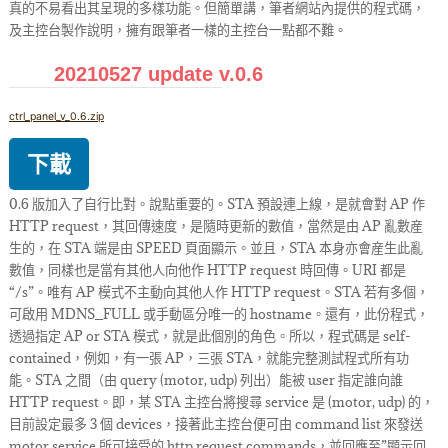
真的不易看出其呈現的多樣功能。但簡單講，筆者網站內提供的程式碼，
及主控台製作說明，擁有跟筆者一樣的主控台一點都不難。
20210527 update v.0.6
ctrl_panel_v_0.6.zip
下載
0.6 版加入了自行比對。說點重要的。STA 預設連上線，是就會對 AP 作
HTTP request，其回傳速度，是隨時更新的數值，當然是由 AP 亂數産
生的，在 STA 端是由 SPEED 頁面顯示。並且，STA 本身亦會産生此亂
數值，同樣也是當有其他人向他作 HTTP request 時回傳。URI 都是
“/s”。唯有 AP 模式不主動向其他人作 HTTP request。STA 若有多個，
可啟用 MDNS_FULL 或手動區分唯一的 hostname。還有，此份程式，
透過指定 AP or STA 模式，就是此個別的角色。所以，程式碼是 self-
contained，例如，有一張 AP，三張 STA，就能完整測試程式所有功
能。STA 之間（由 query (motor, udp) 列出）能被 user 指定誰向誰
HTTP request。即，某 STA 主控台將搜尋 service 是 (motor, udp) 的，
目前設定最多 3 個 devices，接著此主控台便可由 command list 來發送
motor service 所可接受的 http request commands，並回應至”顯示回