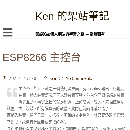
Skip
to
content
Ken 的架站筆記
架設Ken個人網站的學習之路 － 從無到有
首頁
ESP8266 主控台
本站簡介
Linux 指令蒐集
案例專題
2021 年 4 月 20 日
ken
No Comments
主控台，如圖，就是一個使用者界面，有 display 輸出，及輸入
WordPress 學習之雜記
裝置。輸入裝置讓我們可以跟裝置互動，並包含了對遠端的裝置
PHP 語言
溝通互動。事實上目的就是透過手上的裝置，輸入，來操控遠端
裝置。故，沒錯，所有該具備的軟體，我們在前面都鋪好路了。
頁面練習
而輸入裝置，我們只需一支搖桿。困難的文字輸入，就只要透過搖桿選
字即成。故還有什麼無法完成的嗎？
隱私權政策
元件細列包含了 WeMos TTGO，司顯示；搖桿司輸入；電池；充電板