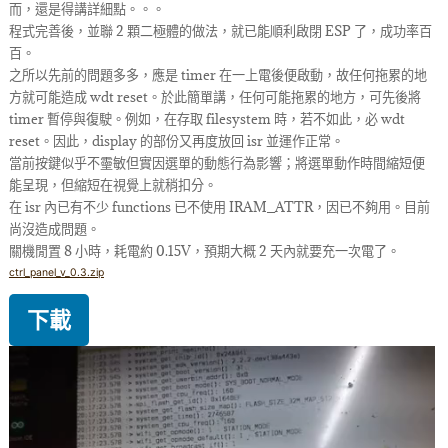
而，還是得講詳細點。。。
程式完善後，並聯 2 顆二極體的做法，就已能順利啟閉 ESP 了，成功率百
百。
之所以先前的問題多多，應是 timer 在一上電後便啟動，故任何拖累的地
方就可能造成 wdt reset。於此簡單講，任何可能拖累的地方，可先後將
timer 暫停與復駛。例如，在存取 filesystem 時，若不如此，必 wdt
reset。因此，display 的部份又再度放回 isr 並運作正常。
當前按鍵似乎不𤫊敏但實因選單的動態行為影響；將選單動作時間縮短便
能呈現，但縮短在視覺上就稍扣分。
在 isr 內已有不少 functions 已不使用 IRAM_ATTR，因已不夠用。目前
尚沒造成問題。
關機閒置 8 小時，耗電約 0.15V，預期大概 2 天內就要充一次電了。
ctrl_panel_v_0.3.zip
下載