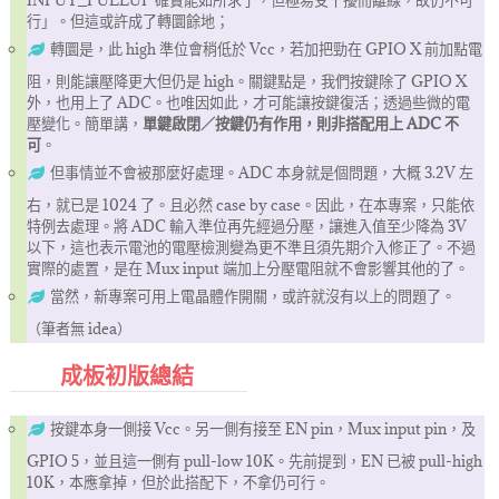
行」。但這或許成了轉圜餘地；
轉圜是，此 high 準位會稍低於 Vcc，若加把勁在 GPIO X 前加點電
阻，則能讓壓降更大但仍是 high。關鍵點是，我們按鍵除了 GPIO X
外，也用上了 ADC。也唯因如此，才可能讓按鍵復活；透過些微的電
壓變化。簡單講，
單鍵啟閉／按鍵仍有作用，則非搭配用上 ADC 不
可
。
但事情並不會被那麼好處理。ADC 本身就是個問題，大概 3.2V 左
右，就已是 1024 了。且必然 case by case。因此，在本專案，只能依
特例去處理。將 ADC 輸入準位再先經過分壓，讓進入值至少降為 3V
以下，這也表示電池的電壓檢測變為更不準且須先期介入修正了。不過
實際的處置，是在 Mux input 端加上分壓電阻就不會影響其他的了。
當然，新專案可用上電晶體作開關，或許就沒有以上的問題了。
（筆者無 idea）
成板初版總結
按鍵本身一側接 Vcc。另一側有接至 EN pin，Mux input pin，及
GPIO 5，並且這一側有 pull-low 10K。先前提到，EN 已被 pull-high
10K，本應拿掉，但於此搭配下，不拿仍可行。