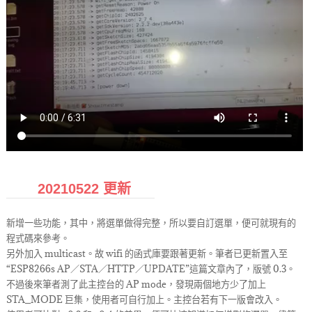
20210522 更新
新增一些功能，其中，將選單做得完整，所以要自訂選單，便可就現有的
程式碼來參考。
另外加入 multicast。故 wifi 的函式庫要跟著更新。筆者已更新置入至
“ESP8266s AP／STA／HTTP／UPDATE”這篇文章內了，版號 0.3。
不過後來筆者測了此主控台的 AP mode，發現兩個地方少了加上
STA_MODE 巨集，使用者可自行加上。主控台若有下一版會改入。