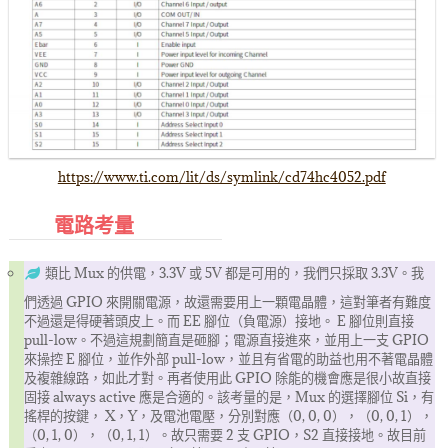
https://www.ti.com/lit/ds/symlink/cd74hc4052.pdf
電路考量
類比 Mux 的供電，3.3V 或 5V 都是可用的，我們只採取 3.3V。我
們透過 GPIO 來開關電源，故還需要用上一顆電晶體，這對筆者有難度
不過還是得硬著頭皮上。而 EE 腳位（負電源）接地。 E 腳位則直接
pull-low。不過這規劃簡直是砸腳；電源直接進來，並用上一支 GPIO
來操控 E 腳位，並作外部 pull-low，並且有省電的助益也用不著電晶體
及複雜線路，如此才對。再者使用此 GPIO 除能的機會應是很小故直接
固接 always active 應是合適的。該考量的是，Mux 的選擇腳位 Si，有
搖桿的按鍵， X，Y，及電池電壓，分別對應（0, 0, 0），（0, 0, 1），
（0, 1, 0），（0, 1, 1）。故只需要 2 支 GPIO，S2 直接接地。故目前