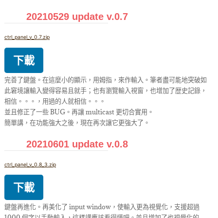
20210529 update v.0.7
ctrl_panel_v_0.7.zip
下載
完善了鍵盤。在這麼小的顯示，用姆指，來作輸入。筆者盡可能地突破如
此窘境讓輸入變得容易且就手；也有瀏覽輸入視窗，也增加了歴史記錄，
相信。。。，用過的人就相信。。。
並且修正了一些 BUG。再讓 multicast 更切合實用。
簡單講，在功能強大之後，現在再次讓它更強大了。
20210601 update v.0.8
ctrl_panel_v_0.8_3.zip
下載
鍵盤再進化。再美化了 input window，使輸入更為視覺化，支援超過
1000 個字以手動輸入，這樣講應該看得懂吧。並且增加了也視覺化的