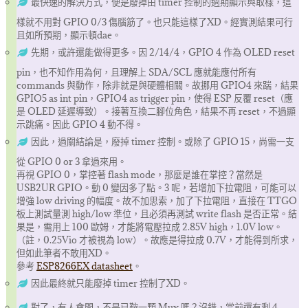
最快速的解決方式，便是廢掉由 timer 控制的週期顯示與取樣，這
樣就不用對 GPIO 0/3 傷腦筋了。也只能這樣了XD。經實測結果可行
且如所預期，顯示頓dae。
先期，或許還能做得更多。因 2/14/4，GPIO 4 作為 OLED reset
pin，也不知作用為何，且理解上 SDA/SCL 應就能應付所有
commands 與動作，除非就是與硬體相關。故挪用 GPIO4 來踹，結果
GPIO5 as int pin，GPIO4 as trigger pin，使得 ESP 反覆 reset（應
是 OLED 延遲導致）。接著互換二腳位角色，結果不再 reset，不過顯
示跳痛。因此 GPIO 4 動不得。
因此，過關結論是，廢掉 timer 控制。或除了 GPIO 15，尚需一支
從 GPIO 0 or 3 拿過來用。
再視 GPIO 0，掌控著 flash mode，那麼是誰在掌控？當然是
USB2UR GPIO。動 0 變因多了點。3 呢，若增加下拉電阻，可能可以
增強 low driving 的幅度。故不加思索，加了下拉電阻，直接在 TTGO
板上測試量測 high/low 準位，且必須再測試 write flash 是否正常。結
果是，需用上 100 歐姆，才能將電壓拉成 2.85V high，1.0V low。
（註，0.25Vio 才被視為 low）。故應是得拉成 0.7V，才能得到所求，
但如此筆者不敢用XD。
參考
ESP8266EX datasheet
。
因此最終就只能廢掉 timer 控制了XD。
對了，有人會問，不是已鞍一顆 Mux 嗎？沒錯，當前還有剩 4