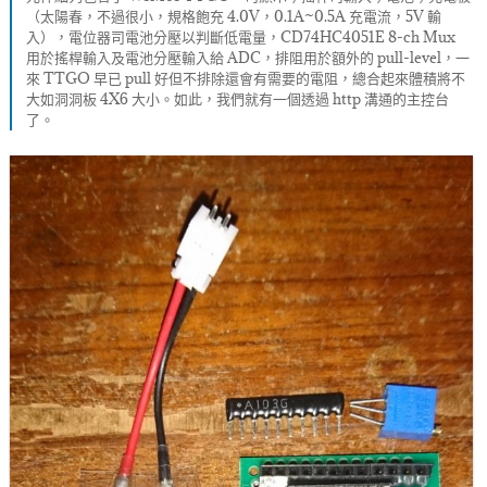
（太陽春，不過很小，規格飽充 4.0V，0.1A~0.5A 充電流，5V 輸
入），電位器司電池分壓以判斷低電量，CD74HC4051E 8-ch Mux
用於搖桿輸入及電池分壓輸入給 ADC，排阻用於額外的 pull-level，一
來 TTGO 早已 pull 好但不排除還會有需要的電阻，總合起來體積將不
大如洞洞板 4X6 大小。如此，我們就有一個透過 http 溝通的主控台
了。