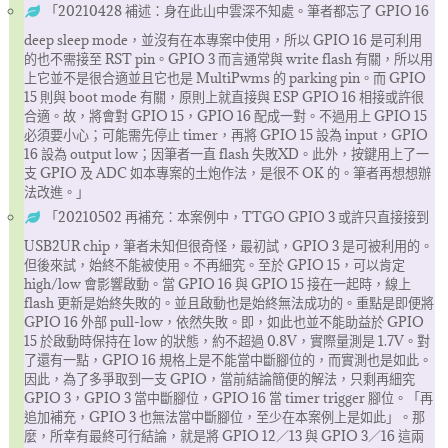
「20210428 補述：身在此山中雲深不知處。筆者都忘了 GPIO 16
deep sleep mode，並沒有在本專案中使用，所以 GPIO 16 是可利用
的也不需接至 RST pin。GPIO 3 而言通常與 write flash 有關，所以用
上它並不是很合適並且它也是 MultiPwms 的 parking pin。而 GPIO
15 則與 boot mode 有關，原則上就直接與 ESP GPIO 16 相接或許很
合適。故，將會對 GPIO 15，GPIO 16 配成一對。不過用上 GPIO 15
必須要小心；可能需先停止 timer，再將 GPIO 15 設為 input，GPIO
16 設為 output low；因筆者一直 flash 失敗XD。此外，按鍵用上了一
支 GPIO 及 ADC 如本專案的土炮作法，是很不 OK 的。筆者再想想辦
法改進。」
「20210502 再補充：本案例中，TTGO GPIO 3 或許只直接接到
USB2UR chip，筆者未知但很奇怪，最初試，GPIO 3 是可被利用的。
但後來試，始終不能被使用。不再細究。至於 GPIO 15，可以肯定
high/low 會影響啟動。當 GPIO 16 與 GPIO 15 接在一起時，線上
flash 更新是始終失敗的。並且啟動也是始終無法成功的。重點是即便將
GPIO 16 外部 pull-low，依然失敗。即，如此也並不能助益於 GPIO
15 於啟動時保持在 low 的狀態，約不超過 0.8V，實際量測是 1.7V。對
了還有一點，GPIO 16 規格上是不能當中斷腳位的，而實測也是如此。
因此，為了多爭取到一支 GPIO，當前結論簡便的解法，只剩再細究
GPIO 3，GPIO 3 當中斷腳位，GPIO 16 當 timer trigger 腳位。「再
追加補充，GPIO 3 也無法當中斷腳位，至少在本案例上是如此」。那
麼，所幸有最終可行結論，就是將 GPIO 12／13 與 GPIO 3／16 這兩