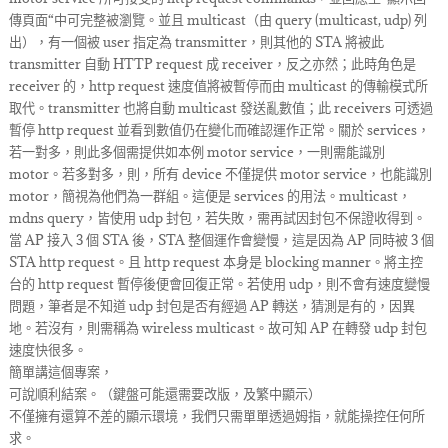
傳頁面“中可完整被瀏覽。並且 multicast（由 query (multicast, udp) 列
出），有一個被 user 指定為 transmitter，則其他的 STA 將被此
transmitter 自動 HTTP request 成 receiver，反之亦然；此時角色是
receiver 的，http request 速度值將被暫停而由 multicast 的傳輸模式所
取代。transmitter 也將自動 multicast 發送亂數值；此 receivers 可透過
暫停 http request 並看到數值仍在變化而確認運作正常。關於 services，
若一對多，則此多個需提供如本例 motor service，一則需能識別
motor。若多對多，則，所有 device 不僅提供 motor service，也能識別
motor，簡視為他們為一群組。這便是 services 的用法。multicast，
mdns query，皆使用 udp 封包，若失敗，需再試因封包不保證收得到。
當 AP 接入 3 個 STA 後，STA 整個運作會變慢，這是因為 AP 同時被 3 個
STA http request。且 http request 本身是 blocking manner。將主控
台的 http request 暫停後便會回復正常。若使用 udp，則不會有速度變慢
問題，筆者是不知道 udp 封包是否有經過 AP 轉送，猜測是有的，因異
地。若沒有，則需稱為 wireless multicast。故可知 AP 在轉發 udp 封包
速度快很多。
簡單講這個專案，
可說順利結案。（鍵盤可能還需要改版，及繁中顯示）
不僅擁有還算不差的顯示環境，我們只需單單透過姆指，就能操控任何所
求。