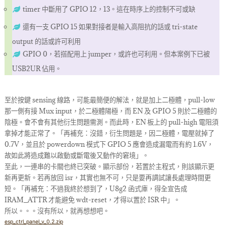
timer 中斷用了 GPIO 12，13。這在時序上的控制不可或缺
還有一支 GPIO 15 如果對接者是輸入高阻抗的話或 tri-state
output 的話或許可利用
GPIO 0，若搭配用上 jumper，或許也可利用。但本案例下已被
USB2UR 佔用。
至於按鍵 sensing 線路，可能最簡便的解法，就是加上二極體，pull-low
那一側有接 Mux input，於二極體陽極，而 EN 及 GPIO 5 則於二極體的
陰極。會不會有其他衍生問題需測。而此時，EN 板上的 pull-high 電阻須
拿掉才能正常了。「再補充：沒錯，衍生問題是，因二極體，電壓就掉了
0.7V，並且於 powerdown 模式下 GPIO 5 應會造成漏電而有約 1.6V，
故如此將造成難以啟動或斷電後又動作的窘境」。
至此，一連串的卡關也終已突破。顯示部份，若置於主程式，則該顯示更
新再更新。若再放回 isr，其實也無不可，只是要再調試讓長處理時間更
短。「再補充：不過我終於想到了，U8g2 函式庫，得全宣告成
IRAM_ATTR 才能避免 wdt-reset，才得以置於 ISR 中」。
所以。。。沒有所以，就再想想吧。
esp_ctrl_panel_v_0.2.zip