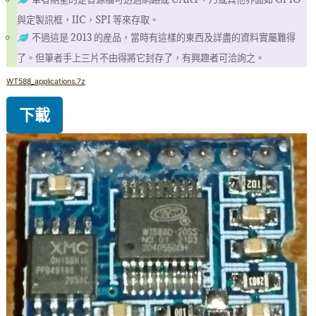
與定製訊框，IIC，SPI 等來存取。
不過這是 2013 的産品，當時有這樣的東西及詳盡的資料實屬難得
了。但筆者手上三片不由得將它封存了，有興趣者可洽詢之。
WT588_applications.7z
下載