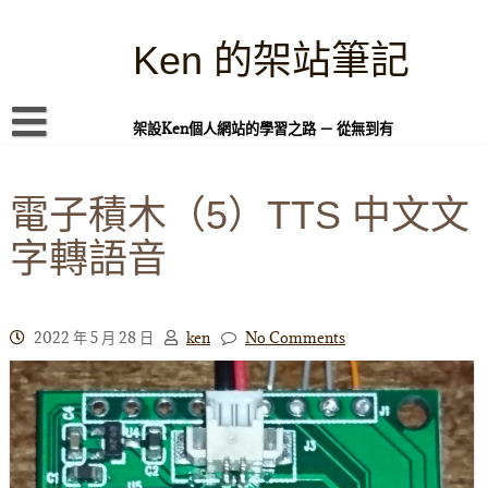
Skip
to
content
Ken 的架站筆記
架設Ken個人網站的學習之路 － 從無到有
首頁
電子積木（5）TTS 中文文
本站簡介
字轉語音
Linux 指令蒐集
案例專題
WordPress 學習之雜記
2022 年 5 月 28 日
ken
No Comments
PHP 語言
頁面練習
隱私權政策