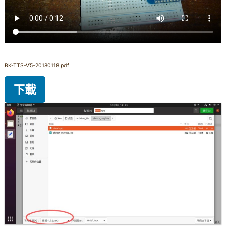
BK-TTS-V5-20180118.pdf
下載