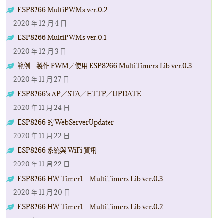
ESP8266 MultiPWMs ver.0.2
2020 年 12 月 4 日
ESP8266 MultiPWMs ver.0.1
2020 年 12 月 3 日
範例－製作 PWM／使用 ESP8266 MultiTimers Lib ver.0.3
2020 年 11 月 27 日
ESP8266’s AP／STA／HTTP／UPDATE
2020 年 11 月 24 日
ESP8266 的 WebServerUpdater
2020 年 11 月 22 日
ESP8266 系統與 WiFi 資訊
2020 年 11 月 22 日
ESP8266 HW Timer1－MultiTimers Lib ver.0.3
2020 年 11 月 20 日
ESP8266 HW Timer1－MultiTimers Lib ver.0.2