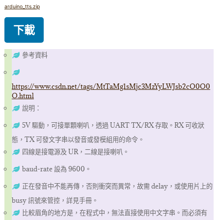
arduino_tts.zip
下載
參考資料
https://www.csdn.net/tags/MtTaMg1sMjc3MzYyLWJsb2cO0O0
O.html
說明：
5V 驅動，可接單顆喇叭，透過 UART TX/RX 存取。RX 可收狀
態，TX 可發文字串以發音或發模組用的命令。
四線是接電源及 UR，二線是接喇叭。
baud-rate 設為 9600。
正在發音中不能再傳，否則衝突而異常，故需 delay，或使用片上的
busy 訊號來管控，詳見手冊。
比較眉角的地方是，在程式中，無法直接使用中文字串。而必須有