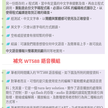
另一份既存的 .c 程式碼，當中有定義的中文字串變數及值，再由主程式
調用。
重點是此份文字碼程式碼，必須以 GBK 的編碼格式儲存之，以
使得程式編譯是取到正確的碼值。
經測試，中文文字串，以
簡體與繁體都可使用及正確發音
。
英文字，只會以逐字母的方式朗讀。
空格或逗號會有很短暫的停頓。
結論：可讓我們隨意想發任何中文語音，及簡單易上手。故可說此
中文語音播報
與
螢幕資訊顯示
同等地實用。
補充 WT588 語音模組
筆者同時間購入的 WT588 語音模組，如下圖及所附的開發資料。
對筆者而言，可惜的是只能使用官方的編輯下載軟體來處理語音資
料；充其量，它是一個 turn-key solution，實作了語音播放的處理與
簡化了控制，即，spi flash 的存取，audio 音源檔的讀寫配置與索引與
取樣，壓縮或編解碼，播放輸出，及數種使用者控制行為與二種輸出的
方式等。
筆者期望的是音源檔可透過網路或 UART，乃或其他界面如 GPIO