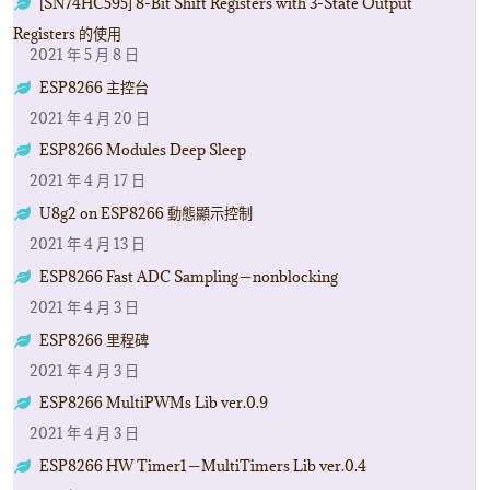
[SN74HC595] 8-Bit Shift Registers with 3-State Output
Registers 的使用
2021 年 5 月 8 日
ESP8266 主控台
2021 年 4 月 20 日
ESP8266 Modules Deep Sleep
2021 年 4 月 17 日
U8g2 on ESP8266 動態顯示控制
2021 年 4 月 13 日
ESP8266 Fast ADC Sampling－nonblocking
2021 年 4 月 3 日
ESP8266 里程碑
2021 年 4 月 3 日
ESP8266 MultiPWMs Lib ver.0.9
2021 年 4 月 3 日
ESP8266 HW Timer1－MultiTimers Lib ver.0.4